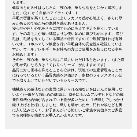
ります。
健康面と耐久性はもちろん 寝心地、座り心地をとにかく追求しま
した。(とにかく自信のアイテムです！)
羊毛の密度を高くしたことによりフカフカ感が心地よく、さらに厚
みがあるので寝た時の底付き感がありません。
寝心地や座り心地をさらに増すためにあえて毛足を長くしていま
す。その為毛足が短い絨毯よりは使い始めに遊び毛が出ます。 遊び
毛は、毛足を長くしている商品の特性ですのでご理解頂ければ有難
いです。（ホルマリン検査を行い羊毛自体の安全性を確認していま
すが、ウールアレルギーをお持ちの方はご使用をお控えになる事を
お勧めします）
その分、寝心地、座り心地はご満足いただけると思います。 (また遊
び毛が気になる方は「ておりシリーズ」がおすすめです)
品質に対し価格を抑えることを心掛け、現地での生産管理もこまめ
に行っているという品質実績を評価頂き、多数のライフスタイル誌
でも取り上げていただいているシリーズです。
機械織りの絨毯などの裏面に用いられる糊などをほとんど使用しな
いよう(一般的な糊止めの絨毯は、成分にホルムアルデヒドなどの揮
発性有機化合物が含まれている物が多いため)、手機織りでしっかり
織り上げる仕様にしました。織りも細かいため、汚れや埃なども奥
に入り込みにくく、お子さんがいる忙しいご家族や共働きのご家庭
でもお掃除が簡単でお手入れが楽ちんです。