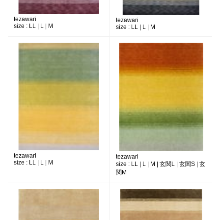
tezawari
tezawari
size :
LL | L | M
size :
LL | L | M
tezawari
tezawari
size :
LL | L | M
size :
LL | L | M | 玄関L | 玄関S | 玄
関M