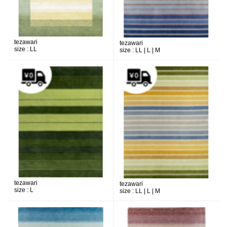
tezawari
tezawari
size :
LL
size :
LL | L | M
tezawari
tezawari
size :
L
size :
LL | L | M