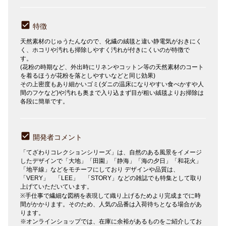
特徴
天然素材のじゅうたんなので、化繊の絨毯と違い静電気がおきにく
く、ホコリや汚れも掃除しやすく汚れが付きにくいのが特徴で
す。
(花粉の時期など、外出時にリネンやコットン等の天然素材のコート
を着るほうが花粉を落としやすいなどと同じ効果)
その上密度もあり細かいゴミ(ダニの温床になりやすい食べかすや人
間のフケなど)や汚れも奥まで入り込まず目が粗い絨毯よりお掃除は
各段に簡単です。
開発者コメント
「てざわりコレクションシリーズ」は、自然のある風景をイメージ
したデザインで「大地」「田園」「静海」「海の夕日」「和花火」
「地平線」などをモチーフにしており デザインや品質は、
「VERY」 「LEE」 「STORY」などの雑誌でも特集として取り
上げていただいています。
※手仕事で繊細な図柄を表現して織り上げるためより完成までに時
間がかかります。そのため、人気の品番は入荷待ちとなる場合があ
ります。
※オンラインショップでは、在庫に余裕があるものをご紹介してお