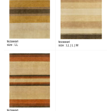
tezawari
tezawari
size :
LL
size :
LL | L | M
tezawari