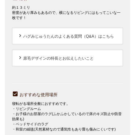
約１３ミリ
密度があり厚みもあるので、横になるリビングにはもってこいな一
枚です！
keyboard_arrow_right
ハグみじゅうたんのよくある質問（Q&A）はこちら
keyboard_arrow_right
原毛デザインの特長とお伝えしたいこと
おすすめな使用場所
寝転がる場所全般におすすめです。
・リビングルーム
・お子様のお部屋のラグ(ふかふかしているので床のキズ防止や防音
効果も)
・ベッドサイドのラグ
・和室の絨毯(天然素材なので通気性もあり畳も傷みにくいです)