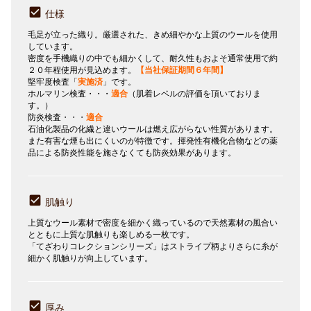
仕様
毛足が立った織り。厳選された、きめ細やかな上質のウールを使用
しています。
密度を手機織りの中でも細かくして、耐久性もおよそ通常使用で約
２０年程使用が見込めます。
【当社保証期間６年間】
堅牢度検査「
実施済
」です。
ホルマリン検査・・・
適合
（肌着レベルの評価を頂いておりま
す。）
防炎検査・・・
適合
石油化製品の化繊と違いウールは燃え広がらない性質があります。
また有害な煙も出にくいのが特徴です。揮発性有機化合物などの薬
品による防炎性能を施さなくても防炎効果があります。
肌触り
上質なウール素材で密度を細かく織っているので天然素材の風合い
とともに上質な肌触りも楽しめる一枚です。
「てざわりコレクションシリーズ」はストライプ柄よりさらに糸が
細かく肌触りが向上しています。
厚み