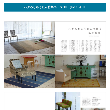
ハグみじゅうたん特集ページPDF（658KB）>>