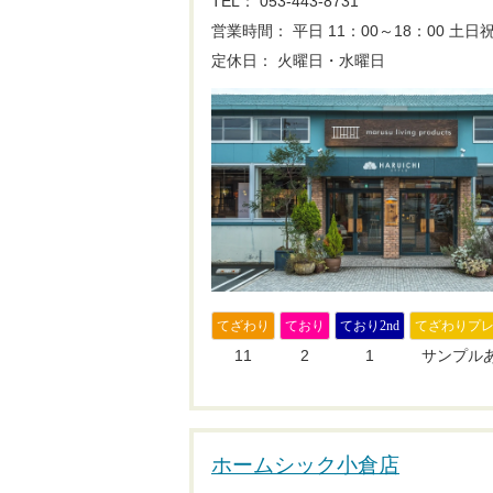
TEL： 053-443-8731
営業時間： 平日 11：00～18：00
土日祝 
定休日： 火曜日・水曜日
てざわり
ており
ており2nd
てざわりプ
11
2
1
サンプル
ホームシック小倉店