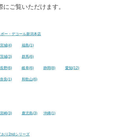
際にご覧いただけます。
 ボー・デコール新潟本店
宮城(4)
福島(1)
茨城(3)
群馬(6)
長野(6)
岐阜(6)
静岡(8)
愛知(12)
奈良(1)
和歌山(6)
宮崎(3)
鹿児島(3)
沖縄(1)
ており2ndシリーズ