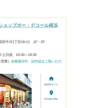
ショップボー・デコール横浜
筑区中川1丁目18-11 1F・2F
0
土日祝 10:30～18:30
は営業）
全柄展示中、試作品もご覧いただ
home
SHOPサイト
place
Google Map