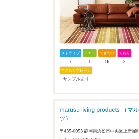
ストライプ
イエニ
てざわり
ており
7
1
15
2
てざわりプレーン
サンプルあり
marusu living produc
ツ）
〒435-0053 静岡県浜松市中央区上新屋町1