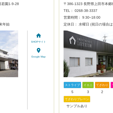
若園1-9-28
〒386-1323 長野県上田市本郷8
TEL： 0268-38-3337
営業時間： 9:30~18:00
末年始
定休日： 水曜日 (祝日の場合は
home
SHOPサイト
place
Google Map
ストライプ
イエニ
てざわり
5
3
2
てざわりプレーン
サンプルあり