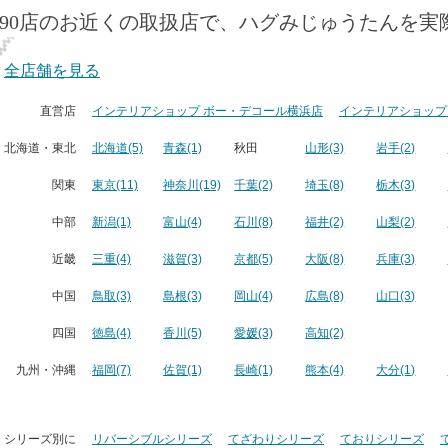
190店のお近くの取扱店で、ハグみじゅうたんを実
全店舗を見る
直営店
インテリアショップ ボー・デコール横浜店
インテリアショップ
北海道・東北
北海道(5)
青森(1)
秋田
山形(3)
岩手(2)
関東
東京(11)
神奈川(19)
千葉(2)
埼玉(8)
栃木(3)
中部
新潟(1)
富山(4)
石川(8)
福井(2)
山梨(2)
近畿
三重(4)
滋賀(3)
京都(5)
大阪(8)
兵庫(3)
中国
鳥取(3)
島根(3)
岡山(4)
広島(8)
山口(3)
四国
徳島(4)
香川(5)
愛媛(3)
高知(2)
九州・沖縄
福岡(7)
佐賀(1)
長崎(1)
熊本(4)
大分(1)
シリーズ別に
リバーシブルシリーズ
てざわりシリーズ
ておりシリーズ