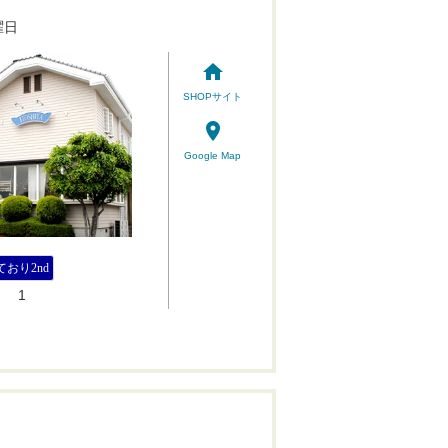
曜日
home
SHOPサイト
place
Google Map
ており2nd
1