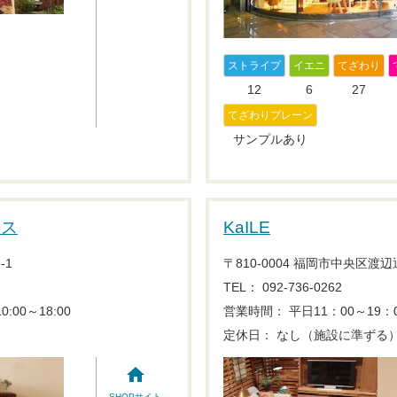
ストライプ
イエニ
てざわり
12
6
27
てざわりプレーン
サンプルあり
ナス
KaILE
-1
〒810-0004 福岡市中央区渡辺通4
TEL： 092-736-0262
0:00～18:00
営業時間： 平日11：00～19：
定休日： なし（施設に準ずる
home
SHOPサイト