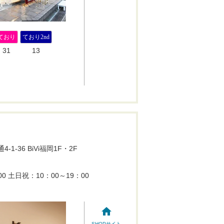
ており
ており2nd
31
13
-1-36 BiVi福岡1F・2F
00
土日祝：10：00～19：00
）
home
SHOPサイト