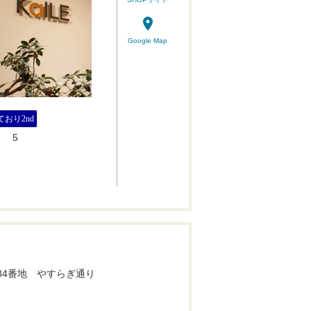
place
Google Map
ており2nd
5
原34番地 やすらぎ通り