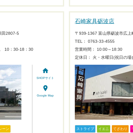
石崎家具砺波店
2807-5
〒939-1367 富山県砺波市広上町
TEL： 0763-33-4555
 10：30-18：30
営業時間： 10:00～18:30
定休日： 火・水曜日(祝日の場
home
SHOPサイト
place
Google Map
レーン
ストライプ
イエニ
てざわり