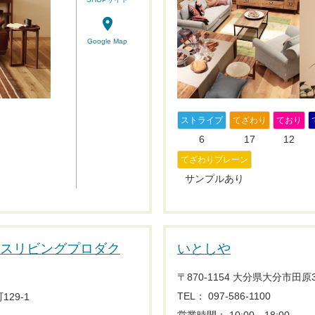
place
Google Map
ストライプ
てざわり
ており
6
17
12
てざわりプレーン
サンプルあり
ts （マルスリビングプロダク
いとしや
〒870-1154 大分県大分市田
TEL： 097-586-1100
29-1