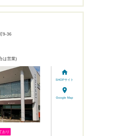
9-36
合は営業)
home
SHOPサイト
place
Google Map
ており