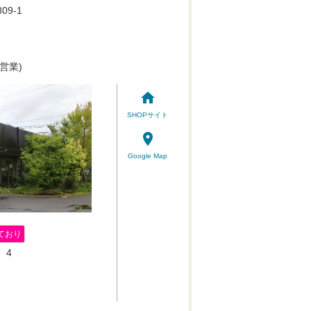
09-1
営業)
home
SHOPサイト
place
Google Map
ており
4