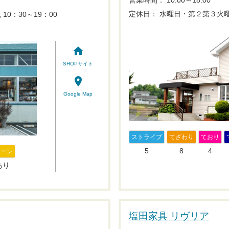
営業時間： 10:00～18:00
定休日： 水曜日・第２第３火
10：30～19：00
home
SHOPサイト
place
Google Map
ストライプ
てざわり
ており
5
8
4
レーン
あり
塩田家具 リヴリア