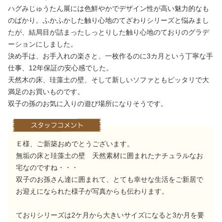
ハグみじゅうたん展には色鮮やかでデザイン性が高い魅力的なも
のばかり。ふかふかした触り心地のてざわりシリーズと悩みまし
たが、結局目が詰まったしっとりした触り心地のておりのグラデ
ーションにしました。
決め手は、お手入れの楽さと、一枚作るのに3カ月という丁寧な手
仕事、12年保証の安心感でした。
天然木の床、珪藻土の壁、そして新しいソファともピッタリで大
満足のお買いものです。
双子の孫のお気に入りの遊び場所になりそうです。
Ｅ様、ご新築おめでとうございます。
無垢の床と珪藻土の壁 天然素材に囲まれたナチュラルなお
宅なのですね・・・
双子のお孫さん達に囲まれて、とても幸せな生活をご新居で
お迎えになられた様子が写真からも伝わります。
ておりシリーズは2ケ月から大きいサイズになると3か月を要