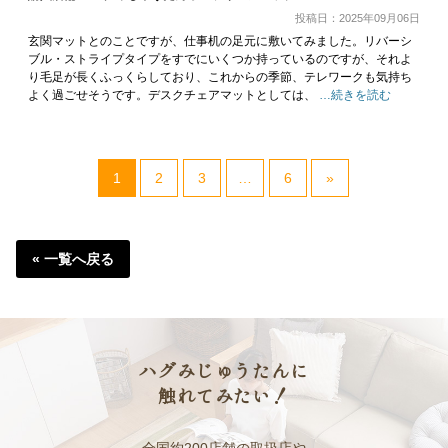
投稿日：2025年09月06日
玄関マットとのことですが、仕事机の足元に敷いてみました。リバーシ
ブル・ストライプタイプをすでにいくつか持っているのですが、それよ
り毛足が長くふっくらしており、これからの季節、テレワークも気持ち
よく過ごせそうです。デスクチェアマットとしては、
…続きを読む
1
2
3
…
6
»
« 一覧へ戻る
ハグみじゅうたんに
触れてみたい！