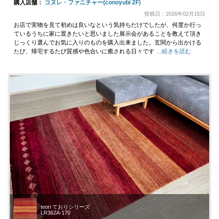
購入店舗：
コヌレ・ファニチャー(conoyubi 2F)
投稿日：2026年02月15日
お店で実物を見て初めは良いなという気持ちだけでしたが、何度か行っ
ているうちに家に置きたいと思いました展示会があることを教えて頂き
じっくり選んでお気に入りのものを購入出来ました。玄関から出かける
たび、帰宅するたび質感や色合いに癒される日々です
…続きを読む
teori ておりシリーズ
LR362A-170