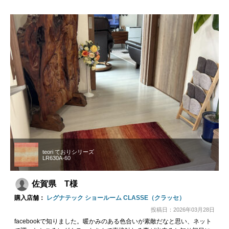
teori ておりシリーズ
LR630A-60
佐賀県 T様
購入店舗：
レグナテック ショールーム CLASSE（クラッセ）
投稿日：2026年03月28日
facebookで知りました。暖かみのある色合いが素敵だなと思い、ネット