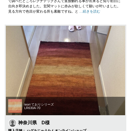
で調べたところレグナテックさんで直接触れる事が出来ると知り初日に
出向き即決めました。玄関マットに赤みが欲しくて願いが叶いました。
見る方向で色目が変わる所も素敵ですね。と
…続きを読む
teori ておりシリーズ
LR630A-70
神奈川県 D様
購入店舗： ハグみじゅうたんオンラインショップ