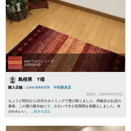
teori ておりシリーズ
LR362A-60
島根県 Y様
購入店舗：
Livio NAKATA 中田家具店
投稿日：2025年09月30日
ちょうど明日から10月のタイミングで受け取りました。同級生がお店の
奥様。この度の展示会にて、小さいですが玄関用を初購入しました。赤
がかわいい。
…続きを読む