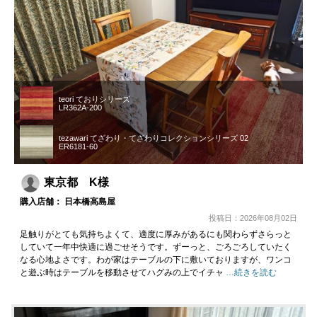
teori ておりシリーズ
LR362A-200
tezawari てざわり・てざわりコレクションシリーズ 02
ER6181-60
東京都 K様
購入店舗： 日本橋高島屋
投稿日：2026年08月02日
足触りがとても気持ちよくて、適度に厚みがあるにも関わらずさらっと
していて一年中快適に過ごせそうです。ずーっと、ごろごろしていたく
なる心地よさです。わが家はテーブルの下に敷いておりますが、ワンコ
と遊ぶ時はテーブルを移動させてハグみの上でイチャ
…続きを読む