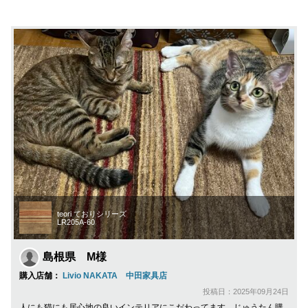
teori ておりシリーズ
LR205A-60
島根県 M様
購入店舗：
Livio NAKATA 中田家具店
投稿日：2025年09月24日
人にも猫にも居心地の良いインテリアにこだわってます。じゅうたん購