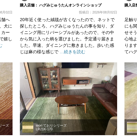
購入店舗： ハグみじゅうたんオンラインショップ
購入店
8月02日
投稿日：2026年08月02日
店舗へ
20年近く使った絨毯が古くなったので、ネットで
足触
、犬に
探したところ、ハグみじゅうたんの事を知り、ダ
にも
。カー
イニング用にリバーシブルがあったので、その中
せそ
で嬉し
から気に入った柄を選びました。予定通り届きま
心地
む
した。早速、ダイニングに敷きました。歩いた感
りま
じは麻の様な感じで
…続きを読む
てハ
シリーズ
teori ておりシリーズ
LR21K-170