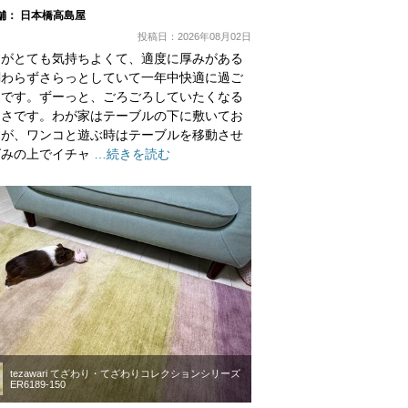
舗： 日本橋高島屋
投稿日：2026年08月02日
りがとても気持ちよくて、適度に厚みがある
関わらずさらっとしていて一年中快適に過ご
うです。ずーっと、ごろごろしていたくなる
よさです。わが家はテーブルの下に敷いてお
すが、ワンコと遊ぶ時はテーブルを移動させ
グみの上でイチャ
…続きを読む
tezawari てざわり・てざわりコレクションシリーズ
ER6189-150