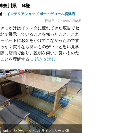
神奈川県 N様
舗：
インテリアショップ ボー・デコール横浜店
投稿日：2026年07月05日
たきっかけはインスタに流れてきた広告でセ
ー北で展示していることを知ったこと。これ
カーペットにお金をかけてこなかったのです
せっかく買うなら良いものがいいと思い見学
実際に店頭で触り、説明を伺い、良いものだ
うことを理解する
…続きを読む
stripe リバーシブル・ストライプシリーズ 05