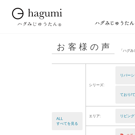
ハグみじゅうたん
お客様の声
「ハグみ
リバーシ
シリーズ:
ており/て
エリア:
リビング
ALL
すべてを見る