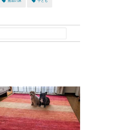
local_offer
local_offer
無垢の床
子ども