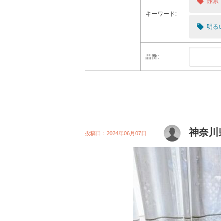
local_offer
赤系
キーワード:
local_offer
明る
品番:
神奈川
投稿日：2024年06月07日