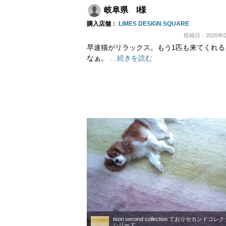
岐阜県 I様
購入店舗：
LIMES DESIGN SQUARE
投稿日：2026年0
早速猫がリラックス。もう1匹も来てくれる
なぁ。
…続きを読む
teori second collection ておりセカンドコ
シリーズ