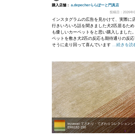
購入店舗：
a.depecherららぽーと門真店
投稿日：2026年0
インスタグラムの広告を見かけて、実際に
行きいろいろ話を聞きました犬2匹居るため
も優しいカーペットをと思い購入しました
ペットを敷き犬2匹の反応も期待通りの反応
そうに走り回って喜んでいます
…続きを読
tezawari てざわり・てざわりコレクション
ER6182-150