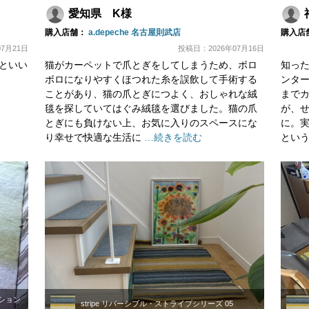
愛知県 K様
購入店舗：
a.depeche 名古屋則武店
購入店
7月21日
投稿日：2026年07月16日
といい
猫がカーペットで爪とぎをしてしまうため、ボロ
知っ
ボロになりやすくほつれた糸を誤飲して手術する
ンタ
ことがあり、猫の爪とぎにつよく、おしゃれな絨
まで
毯を探していてはぐみ絨毯を選びました。猫の爪
が、
とぎにも負けない上、お気に入りのスペースにな
に。
り幸せで快適な生活に
…続きを読む
とい
レクション
stripe リバーシブル・ストライプシリーズ 05