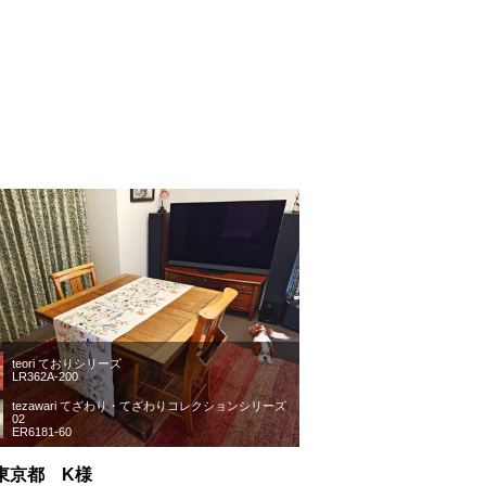
teori ておりシリーズ
LR362A-200
tezawari てざわり・てざわりコレクションシリーズ
02
ER6181-60
東京都 K様