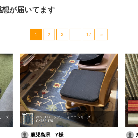
感想が届いてます
1
2
3
…
17
»
シリーズ
yeni リバーシブル・イエニシリーズ
CK152-170
鹿児島県 Y様