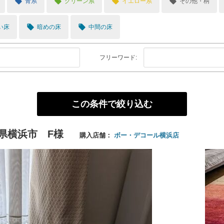
local_offer
local_offer
local_offer
local_offer
青系
グリーン系
イエロー系
その他・柄
local_offer
local_offer
い床
暗めの床
中間の床
フリーワード:
県横浜市 F様
購入店舗：
ボー・デコール横浜店