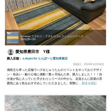
tezawari てざわり・てざわりコレクションシリーズ
ER6195-150
愛知県豊田市 Y様
購入店舗：
a.depeche ららぽーと愛知東郷店
投稿日：2024年10月06日
偶然立ち寄った店舗でハグみじゅうたんのイベントをやっておりデザイ
ン・色合い・触り心地に感動！数ヶ月悩んだ末、購入しました！！！自
分達が気に入っていた手ざわりシリーズの中から、店員さんに部屋の雰
囲気にあう色をおすすめしていただきました。実際に
…続きを読む