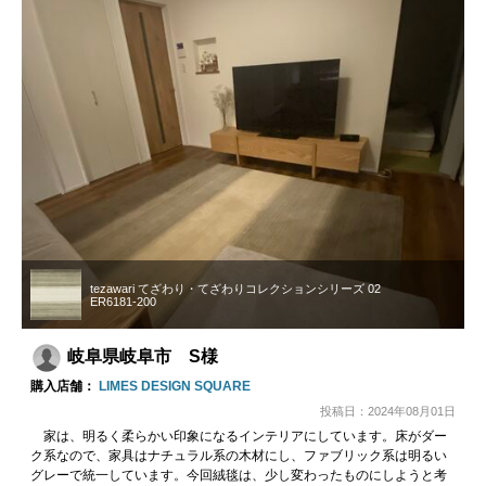
tezawari てざわり・てざわりコレクションシリーズ 02
ER6181-200
岐阜県岐阜市 S様
購入店舗：
LIMES DESIGN SQUARE
投稿日：2024年08月01日
家は、明るく柔らかい印象になるインテリアにしています。床がダー
ク系なので、家具はナチュラル系の木材にし、ファブリック系は明るい
グレーで統一しています。今回絨毯は、少し変わったものにしようと考