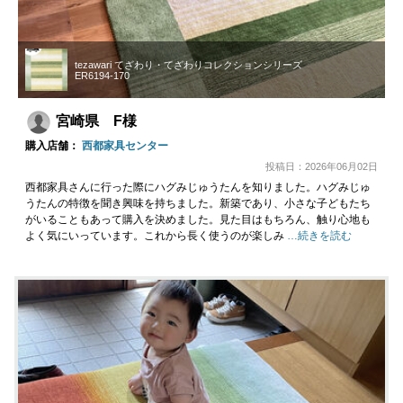
tezawari てざわり・てざわりコレクションシリーズ
ER6194-170
宮崎県 F様
購入店舗：
西都家具センター
投稿日：2026年06月02日
西都家具さんに行った際にハグみじゅうたんを知りました。ハグみじゅ
うたんの特徴を聞き興味を持ちました。新築であり、小さな子どもたち
がいることもあって購入を決めました。見た目はもちろん、触り心地も
よく気にいっています。これから長く使うのが楽しみ
…続きを読む