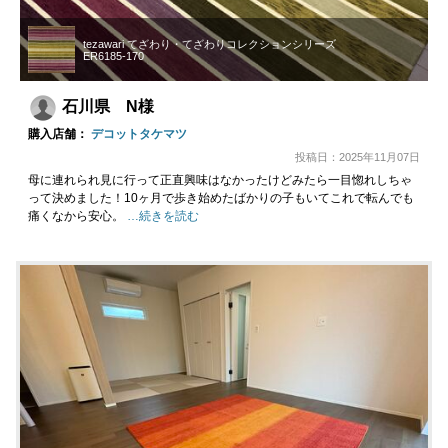
tezawari てざわり・てざわりコレクションシリーズ
ER6185-170
石川県 N様
購入店舗：
デコットタケマツ
投稿日：2025年11月07日
母に連れられ見に行って正直興味はなかったけどみたら一目惚れしちゃ
って決めました！10ヶ月で歩き始めたばかりの子もいてこれで転んでも
痛くなから安心。
…続きを読む