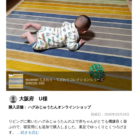
tezawari てざわり・てざわりコレクションシリーズ
ER6191-150
大阪府 U様
購入店舗： ハグみじゅうたんオンラインショップ
投稿日：2026年03月24日
リビングに敷いたハグみじゅうたんの上で赤ちゃんがとても機嫌良く遊
ぶので、寝室用にも追加で購入しました。素足でゆっくりとくつろげま
す。
…続きを読む