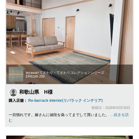
tezawari てざわり・てざわりコレクションシリーズ
ER6168-200
和歌山県 H様
購入店舗：
Re-barrack interior(リバラック インテリア)
投稿日：2026年03月30日
一目惚れです。嫁さんに値段を偽ってまでして買いました。
…続きを読
む