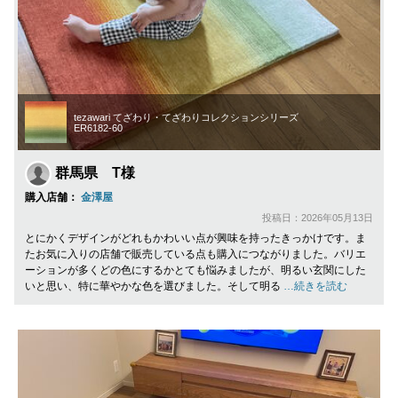
tezawari てざわり・てざわりコレクションシリーズ
ER6182-60
群馬県 T様
購入店舗：
金澤屋
投稿日：2026年05月13日
とにかくデザインがどれもかわいい点が興味を持ったきっかけです。ま
たお気に入りの店舗で販売している点も購入につながりました。バリエ
ーションが多くどの色にするかとても悩みましたが、明るい玄関にした
いと思い、特に華やかな色を選びました。そして明る
…続きを読む