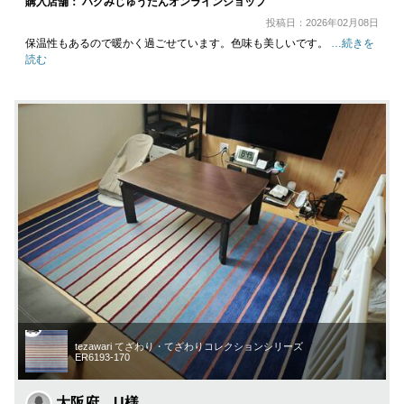
購入店舗： ハグみじゅうたんオンラインショップ
投稿日：2026年02月08日
保温性もあるので暖かく過ごせています。色味も美しいです。
…続きを
読む
tezawari てざわり・てざわりコレクションシリーズ
ER6193-170
大阪府 U様