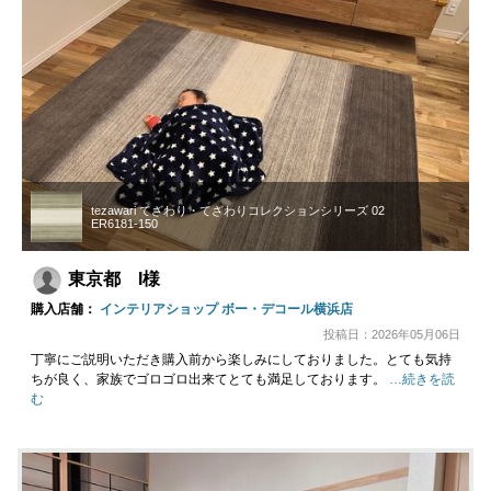
tezawari てざわり・てざわりコレクションシリーズ 02
ER6181-150
東京都 I様
購入店舗：
インテリアショップ ボー・デコール横浜店
投稿日：2026年05月06日
丁寧にご説明いただき購入前から楽しみにしておりました。とても気持
ちが良く、家族でゴロゴロ出来てとても満足しております。
…続きを読
む