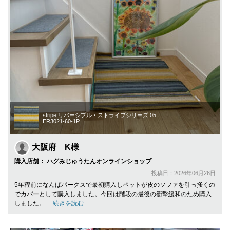
stripe リバーシブル・ストライプシリーズ 05
ER3021-60-1P
大阪府 K様
購入店舗： ハグみじゅうたんオンラインショップ
投稿日：2026年06月26日
5年程前になんばパークスで最初購入しペットが皮のソファを引っ掻くの
でカバーとして購入しました。今回は階段の最後の衝撃緩和のため購入
しました。
…続きを読む