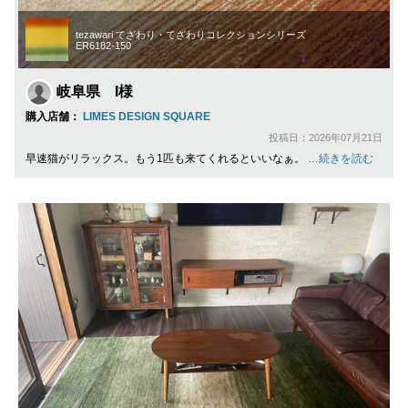
tezawari てざわり・てざわりコレクションシリーズ
ER6182-150
岐阜県 I様
購入店舗：
LIMES DESIGN SQUARE
投稿日：2026年07月21日
早速猫がリラックス。もう1匹も来てくれるといいなぁ。
…続きを読む