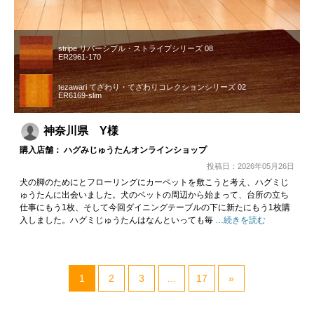
stripe リバーシブル・ストライプシリーズ 08
ER2961-170
tezawari てざわり・てざわりコレクションシリーズ 02
ER6169-slim
神奈川県 Y様
購入店舗： ハグみじゅうたんオンラインショップ
投稿日：2026年05月26日
犬の脚のためにとフローリングにカーペットを敷こうと考え、ハグミじ
ゅうたんに出会いました。犬のベットの周辺から始まって、台所の立ち
仕事にもう1枚、そして今回ダイニングテーブルの下に新たにもう1枚購
入しました。ハグミじゅうたんはなんといっても毎
…続きを読む
1
2
3
…
17
»