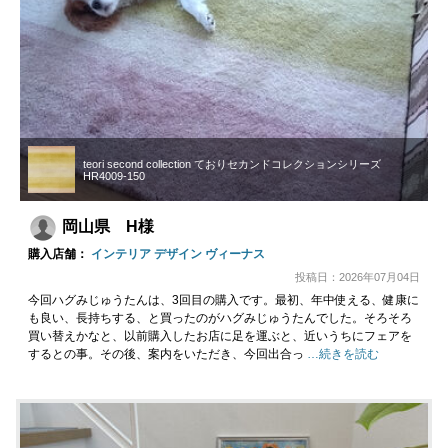
teori second collection ておりセカンドコレクションシリーズ
HR4009-150
岡山県 H様
購入店舗：
インテリア デザイン ヴィーナス
投稿日：2026年07月04日
今回ハグみじゅうたんは、3回目の購入です。最初、年中使える、健康に
も良い、長持ちする、と買ったのがハグみじゅうたんでした。そろそろ
買い替えかなと、以前購入したお店に足を運ぶと、近いうちにフェアを
するとの事。その後、案内をいただき、今回出合っ
…続きを読む