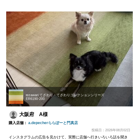
tezawari てざわり・てざわりコレクションシリーズ
ER6190-200
大阪府 A様
購入店舗：
a.depecherららぽーと門真店
投稿日：2026年08月02日
インスタグラムの広告を見かけて、実際に店舗へ行きいろいろ話を聞き