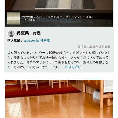
tezawari てざわり・てざわりコレクションシリーズ 02
ER6181-60
兵庫県 N様
購入店舗：
a.depeche 神戸店
投稿日：2026年05月30日
犬を飼っているので、ウール100%の柔らかい玄関マットを探していまし
た。厚みもしっかりしており手触りも良く、さっそく気に入って座って
くれました。薄手のマットに比べて重さもあるので、滑り止めを敷かな
くても動かないのもありがたいです。
…続きを読む