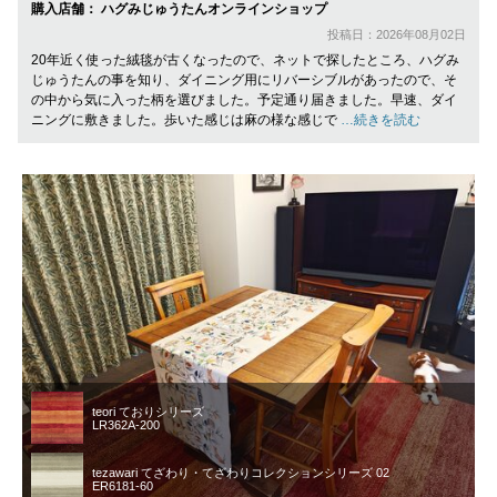
購入店舗： ハグみじゅうたんオンラインショップ
投稿日：2026年08月02日
20年近く使った絨毯が古くなったので、ネットで探したところ、ハグみ
じゅうたんの事を知り、ダイニング用にリバーシブルがあったので、そ
の中から気に入った柄を選びました。予定通り届きました。早速、ダイ
ニングに敷きました。歩いた感じは麻の様な感じで
…続きを読む
teori ておりシリーズ
LR362A-200
tezawari てざわり・てざわりコレクションシリーズ 02
ER6181-60