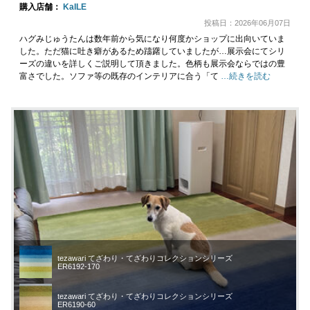
購入店舗：
KaILE
投稿日：2026年06月07日
ハグみじゅうたんは数年前から気になり何度かショップに出向いていま
した。ただ猫に吐き癖があるため躊躇していましたが…展示会にてシリ
ーズの違いを詳しくご説明して頂きました。色柄も展示会ならではの豊
富さでした。ソファ等の既存のインテリアに合う「て
…続きを読む
tezawari てざわり・てざわりコレクションシリーズ
ER6192-170
tezawari てざわり・てざわりコレクションシリーズ
ER6190-60