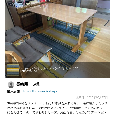
stripe リバーシブル・ストライプシリーズ 05
ER3021-150
長崎県 S様
購入店舗：
Izumi Furniture isahaya
投稿日：2026年06月17日
9年前に自宅をリフォーム、新しい家具を入れる際、一緒に購入したラグ
がハグみじゅうたん、それが出会いでした。その時はリビングのカウチ
に合わせてLLの「てざわりシリーズ」お落ち着いた橙のグラデーション