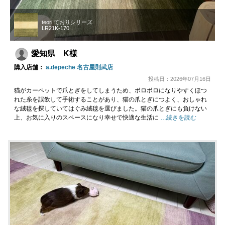
teori ておりシリーズ
LR21K-170
愛知県 K様
購入店舗：
a.depeche 名古屋則武店
投稿日：2026年07月16日
猫がカーペットで爪とぎをしてしまうため、ボロボロになりやすくほつ
れた糸を誤飲して手術することがあり、猫の爪とぎにつよく、おしゃれ
な絨毯を探していてはぐみ絨毯を選びました。猫の爪とぎにも負けない
上、お気に入りのスペースになり幸せで快適な生活に
…続きを読む