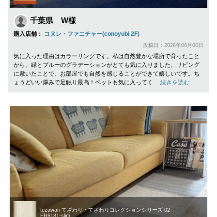
千葉県 W様
購入店舗：
コヌレ・ファニチャー(conoyubi 2F)
投稿日：2026年06月06日
気に入った理由はカラーリングです。私は自然豊かな場所で育ったこと
から、緑とブルーのグラデーションがとても気に入りました。リビング
に敷いたことで、お部屋でも自然を感じることができて嬉しいです。ち
ょうどいい厚みで足触り最高！ペットも気に入ってく
…続きを読む
tezawari てざわり・てざわりコレクションシリーズ 02
ER6181-slim