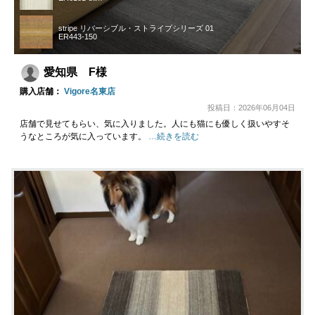
stripe リバーシブル・ストライプシリーズ 01
ER443-150
愛知県 F様
購入店舗：
Vigore名東店
投稿日：2026年06月04日
店舗で見せてもらい、気に入りました。人にも猫にも優しく扱いやすそ
うなところが気に入っています。
…続きを読む