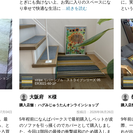
とぎにも負けない上、お気に入りのスペースにな
に。
り幸せで快適な生活に
…続きを読む
とい
レクション
stripe リバーシブル・ストライプシリーズ 05
ER3021-60-1P
大阪府 K様
購入店舗： ハグみじゅうたんオンラインショップ
購入店
7月04日
投稿日：2026年06月26日
。最
5年程前になんばパークスで最初購入しペットが皮
9年前
る、と
のソファを引っ掻くのでカバーとして購入しまし
際、
そろ買
た。今回は階段の最後の衝撃緩和のため購入しま
れが