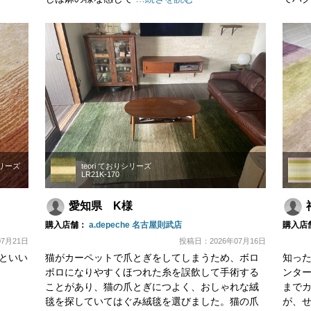
シリーズ
teori ておりシリーズ
LR21K-170
愛知県 K様
購入店舗：
a.depeche 名古屋則武店
購入店
7月21日
投稿日：2026年07月16日
といい
猫がカーペットで爪とぎをしてしまうため、ボロ
知っ
ボロになりやすくほつれた糸を誤飲して手術する
ンタ
ことがあり、猫の爪とぎにつよく、おしゃれな絨
まで
毯を探していてはぐみ絨毯を選びました。猫の爪
が、