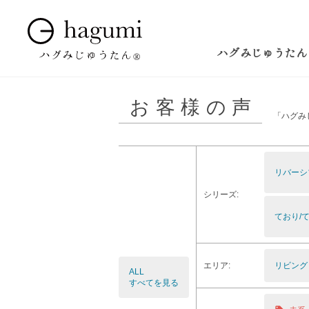
ハグみじゅうたん
お客様の声
「ハグみ
リバーシ
シリーズ:
ており/て
エリア:
リビング
ALL
すべてを見る