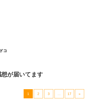
カンドコ
感想が届いてます
1
2
3
…
17
»