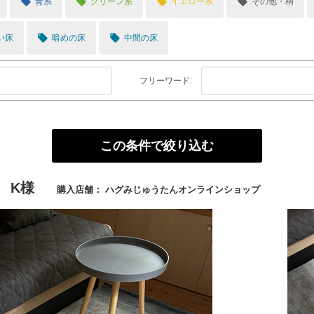
local_offer
local_offer
local_offer
local_offer
青系
グリーン系
イエロー系
その他・柄
local_offer
local_offer
い床
暗めの床
中間の床
フリーワード:
 K様
購入店舗： ハグみじゅうたんオンラインショップ