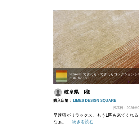
tezawari てざわり・てざわりコレクション
ER6182-150
岐阜県 I様
購入店舗：
LIMES DESIGN SQUARE
投稿日：2026年0
早速猫がリラックス。もう1匹も来てくれる
なぁ。
…続きを読む