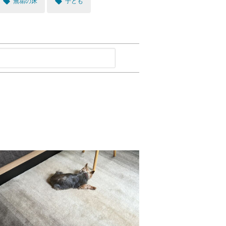
local_offer
local_offer
無垢の床
子ども