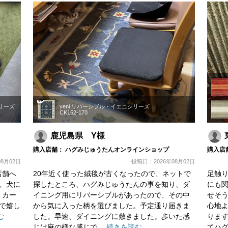
シリーズ
yeni リバーシブル・イエニシリーズ
CK152-170
鹿児島県 Y様
購入店舗： ハグみじゅうたんオンラインショップ
購入店
8月02日
投稿日：2026年08月02日
店舗へ
20年近く使った絨毯が古くなったので、ネットで
足触
、犬に
探したところ、ハグみじゅうたんの事を知り、ダ
にも
。カー
イニング用にリバーシブルがあったので、その中
せそ
で嬉し
から気に入った柄を選びました。予定通り届きま
心地
む
した。早速、ダイニングに敷きました。歩いた感
りま
じは麻の様な感じで
…続きを読む
てハ