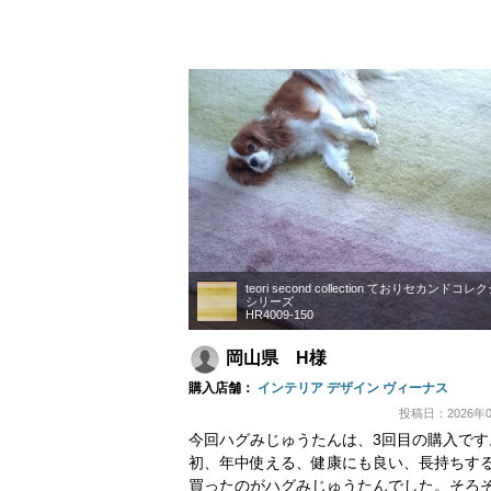
teori second collection ておりセカンドコ
シリーズ
HR4009-150
岡山県 H様
購入店舗：
インテリア デザイン ヴィーナス
投稿日：2026年0
今回ハグみじゅうたんは、3回目の購入です
初、年中使える、健康にも良い、長持ちす
買ったのがハグみじゅうたんでした。そろ