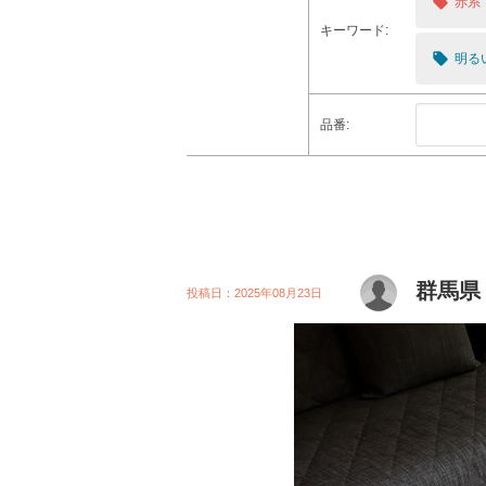
local_offer
赤系
キーワード:
local_offer
明る
品番:
群馬県
投稿日：2025年08月23日