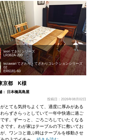
teori ておりシリーズ
LR362A-200
tezawari てざわり・てざわりコレクションシリーズ
02
ER6181-60
東京都 K様
舗： 日本橋高島屋
投稿日：2026年08月02日
りがとても気持ちよくて、適度に厚みがある
関わらずさらっとしていて一年中快適に過ご
うです。ずーっと、ごろごろしていたくなる
よさです。わが家はテーブルの下に敷いてお
すが、ワンコと遊ぶ時はテーブルを移動させ
グみの上でイチャ
…続きを読む