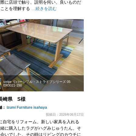
実際に店頭で触り、説明を伺い、良いものだ
うことを理解する
…続きを読む
stripe リバーシブル・ストライプシリーズ 05
ER3021-150
長崎県 S様
舗：
Izumi Furniture isahaya
投稿日：2026年06月17日
に自宅をリフォーム、新しい家具を入れる
一緒に購入したラグがハグみじゅうたん、そ
出会いでした。その時はリビングのカウチに