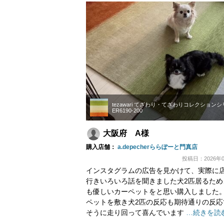
tezawari てざわり・てざわりコレクション
ER6190-200
大阪府 A様
購入店舗：
a.depecherららぽーと門真店
投稿日：2026年0
インスタグラムの広告を見かけて、実際に
行きいろいろ話を聞きました犬2匹居るため
も優しいカーペットをと思い購入しました
ペットを敷き犬2匹の反応も期待通りの反応
そうに走り回って喜んでいます
…続きを読