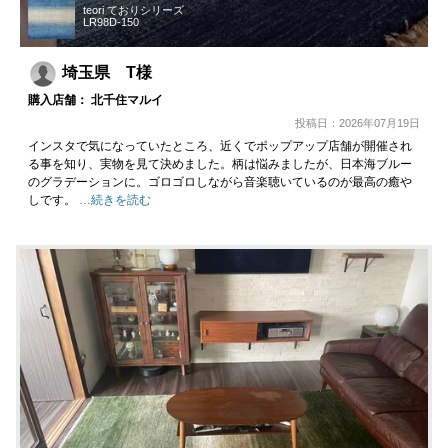
teori ておりシリーズ
LR98D-150
埼玉県 T様
購入店舗： 北千住マルイ
投稿日：2026年07月19日
インスタで気になっていたところ、近くでポップアップ店舗が開催され
る事を知り、実物を見て決めました。柄は悩みましたが、日本海ブルー
のグラデーションに。ゴロゴロしながら音楽聴いているのが最高の癒や
しです。
…続きを読む