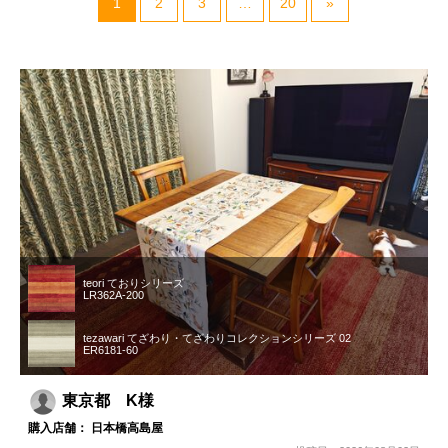
1
2
3
…
20
»
teori ておりシリーズ
LR362A-200
tezawari てざわり・てざわりコレクションシリーズ 02
ER6181-60
東京都 K様
購入店舗： 日本橋高島屋