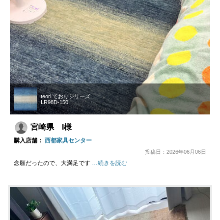
teori ておりシリーズ
LR98D-150
宮崎県 I様
購入店舗：
西都家具センター
投稿日：2026年06月06日
念願だったので、大満足です
…続きを読む