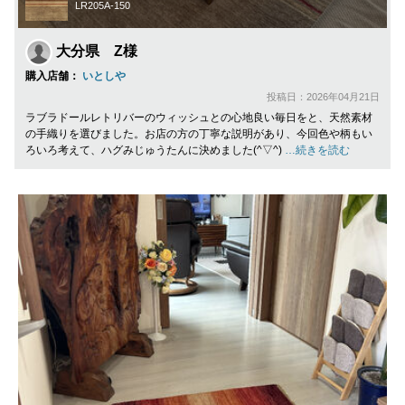
LR205A-150
大分県 Z様
購入店舗：
いとしや
投稿日：2026年04月21日
ラブラドールレトリバーのウィッシュとの心地良い毎日をと、天然素材
の手織りを選びました。お店の方の丁寧な説明があり、今回色や柄もい
ろいろ考えて、ハグみじゅうたんに決めました(^▽^)
…続きを読む