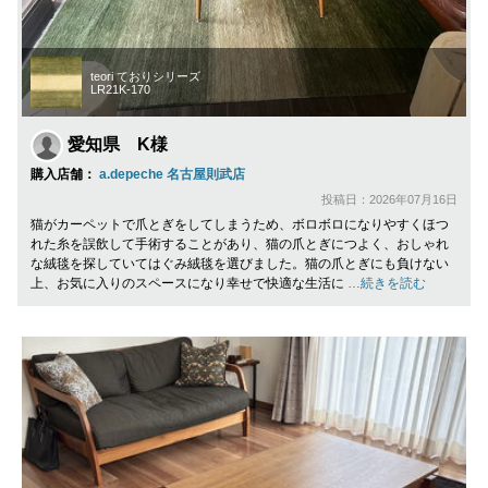
teori ておりシリーズ
LR21K-170
愛知県 K様
購入店舗：
a.depeche 名古屋則武店
投稿日：2026年07月16日
猫がカーペットで爪とぎをしてしまうため、ボロボロになりやすくほつ
れた糸を誤飲して手術することがあり、猫の爪とぎにつよく、おしゃれ
な絨毯を探していてはぐみ絨毯を選びました。猫の爪とぎにも負けない
上、お気に入りのスペースになり幸せで快適な生活に
…続きを読む