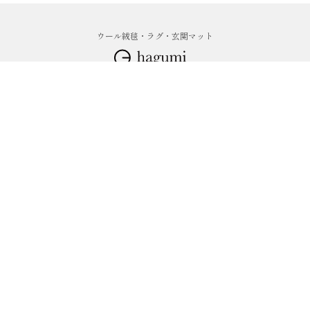
ウール絨毯・ラグ・玄関マット
0250-22-0606
info@coblin.jp
10:30～18:00（水曜定休）
コンセプト
商品特徴
シリーズ一覧
販売店舗
全国の展示会
ブログ
お客様の声
会社案内