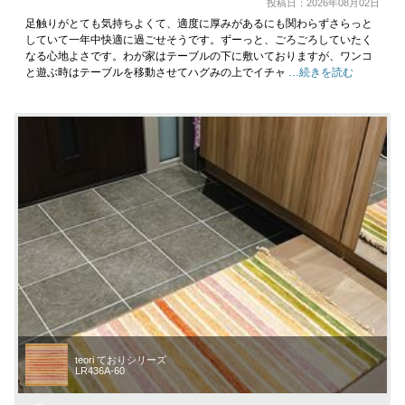
投稿日：2026年08月02日
足触りがとても気持ちよくて、適度に厚みがあるにも関わらずさらっと
していて一年中快適に過ごせそうです。ずーっと、ごろごろしていたく
なる心地よさです。わが家はテーブルの下に敷いておりますが、ワンコ
と遊ぶ時はテーブルを移動させてハグみの上でイチャ
…続きを読む
teori ておりシリーズ
LR436A-60