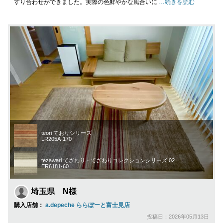
すり合わせができました。実際の色鮮やかな風合いに
…続きを読む
teori ておりシリーズ
LR205A-170
tezawari てざわり・てざわりコレクションシリーズ 02
ER6181-60
埼玉県 N様
購入店舗：
a.depeche ららぽーと富士見店
投稿日：2026年05月13日