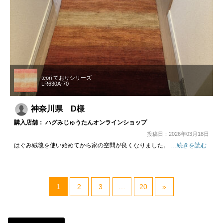
teori ておりシリーズ
LR630A-70
神奈川県 D様
購入店舗： ハグみじゅうたんオンラインショップ
投稿日：2026年03月18日
はぐみ絨毯を使い始めてから家の空間が良くなりました。
…続きを読む
1
2
3
…
20
»