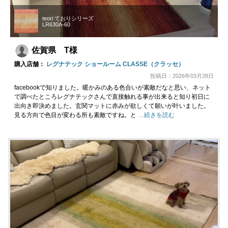
teori ておりシリーズ
LR630A-60
佐賀県 T様
購入店舗：
レグナテック ショールーム CLASSE（クラッセ）
投稿日：2026年03月28日
facebookで知りました。暖かみのある色合いが素敵だなと思い、ネット
で調べたところレグナテックさんで直接触れる事が出来ると知り初日に
出向き即決めました。玄関マットに赤みが欲しくて願いが叶いました。
見る方向で色目が変わる所も素敵ですね。と
…続きを読む