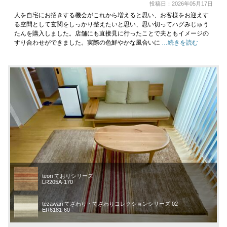
投稿日：2026年05月17日
人を自宅にお招きする機会がこれから増えると思い、お客様をお迎えす
る空間として玄関をしっかり整えたいと思い、思い切ってハグみじゅう
たんを購入しました。店舗にも直接見に行ったことで夫ともイメージの
すり合わせができました。実際の色鮮やかな風合いに
…続きを読む
teori ておりシリーズ
LR205A-170
tezawari てざわり・てざわりコレクションシリーズ 02
ER6181-60