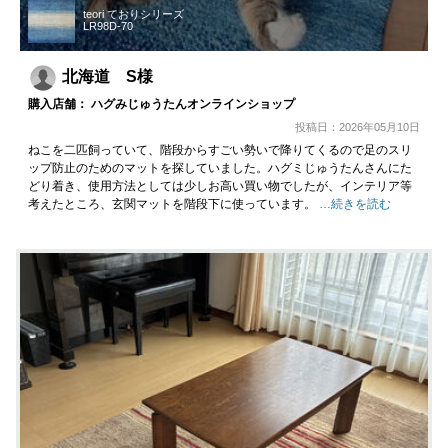
teori ておりシリーズ
LR98D-70
北海道 S様
購入店舗： ハグみじゅうたんオンラインショップ
投稿日：2026年05月10日
ねこを二匹飼っていて、階段からすごい勢いで降りてくるので足のスリ
ップ防止のためのマットを探していました。ハグミじゅうたんさんにた
どり着き、使用方法としては少しお高い買い物でしたが、インテリア等
考えたところ、玄関マットを階段下に使っています。
…続きを読む