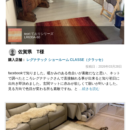
teori ておりシリーズ
LR630A-60
佐賀県 T様
購入店舗：
レグナテック ショールーム CLASSE（クラッセ）
投稿日：2026年03月28日
facebookで知りました。暖かみのある色合いが素敵だなと思い、ネット
で調べたところレグナテックさんで直接触れる事が出来ると知り初日に
出向き即決めました。玄関マットに赤みが欲しくて願いが叶いました。
見る方向で色目が変わる所も素敵ですね。と
…続きを読む