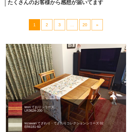
たくさんのお客様から感想が届いてます
1
2
3
…
20
»
teori ておりシリーズ
LR362A-200
tezawari てざわり・てざわりコレクションシリーズ 02
ER6181-60