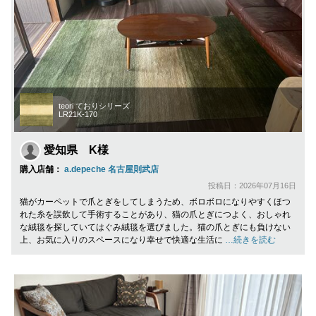
teori ておりシリーズ
LR21K-170
愛知県 K様
購入店舗：
a.depeche 名古屋則武店
投稿日：2026年07月16日
猫がカーペットで爪とぎをしてしまうため、ボロボロになりやすくほつ
れた糸を誤飲して手術することがあり、猫の爪とぎにつよく、おしゃれ
な絨毯を探していてはぐみ絨毯を選びました。猫の爪とぎにも負けない
上、お気に入りのスペースになり幸せで快適な生活に
…続きを読む