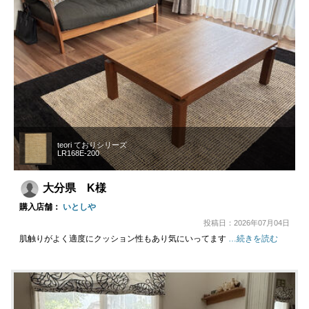
teori ておりシリーズ
LR168E-200
大分県 K様
購入店舗：
いとしや
投稿日：2026年07月04日
肌触りがよく適度にクッション性もあり気にいってます
…続きを読む