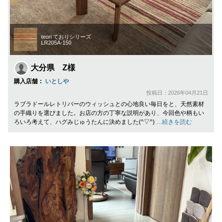
teori ておりシリーズ
LR205A-150
大分県 Z様
購入店舗：
いとしや
投稿日：2026年04月21日
ラブラドールレトリバーのウィッシュとの心地良い毎日をと、天然素材
の手織りを選びました。お店の方の丁寧な説明があり、今回色や柄もい
ろいろ考えて、ハグみじゅうたんに決めました(^▽^)
…続きを読む