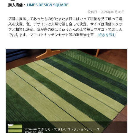
購入店舗：
LIMES DESIGN SQUARE
投稿日：2026年01月03日
店舗に展示してあったものがたまたま目にはいって現物を見て触って購
入を決意。色、デザインは夫婦で話し合って決定。サイズは店舗スタッ
フと相談し決定。我が家の娘はじゅうたんの上で毎日ママゴトで楽しん
でおります。ママゴトキッチンセット等の重量物を置
…続きを読む
tezawari てざわり・てざわりコレクションシリーズ
ER6179-150