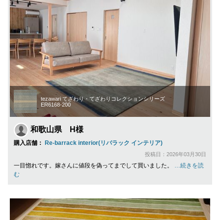
tezawari てざわり・てざわりコレクションシリーズ
ER6168-200
和歌山県 H様
購入店舗：
Re-barrack interior(リバラック インテリア)
投稿日：2026年03月30日
一目惚れです。嫁さんに値段を偽ってまでして買いました。
…続きを読
む