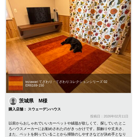
tezawari てざわり・てざわりコレクションシリーズ 02
ER6169-150
茨城県 M様
購入店舗： スウェーデンハウス
投稿日：2026年02月11日
以前からおしゃれでいいカーペットや絨毯が欲しくて、探していたとこ
ろハウスメーカーにお勧めされたのがきっかけです。肌触りや丈夫さ、
また、ペットを飼っていることから掃除のしやすさなどが決め手となり