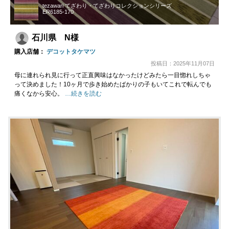
tezawari てざわり・てざわりコレクションシリーズ
ER6185-170
石川県 N様
購入店舗：
デコットタケマツ
投稿日：2025年11月07日
母に連れられ見に行って正直興味はなかったけどみたら一目惚れしちゃ
って決めました！10ヶ月で歩き始めたばかりの子もいてこれで転んでも
痛くなから安心。
…続きを読む