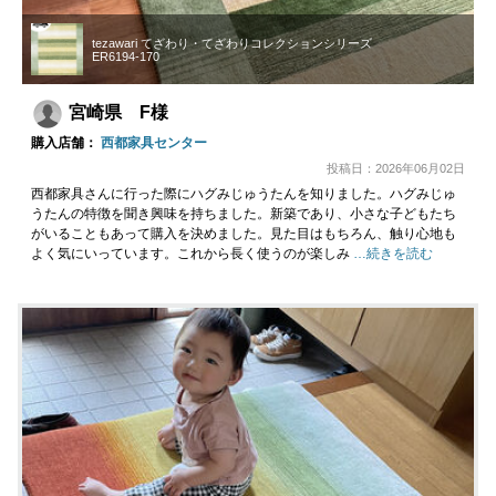
tezawari てざわり・てざわりコレクションシリーズ
ER6194-170
宮崎県 F様
購入店舗：
西都家具センター
投稿日：2026年06月02日
西都家具さんに行った際にハグみじゅうたんを知りました。ハグみじゅ
うたんの特徴を聞き興味を持ちました。新築であり、小さな子どもたち
がいることもあって購入を決めました。見た目はもちろん、触り心地も
よく気にいっています。これから長く使うのが楽しみ
…続きを読む