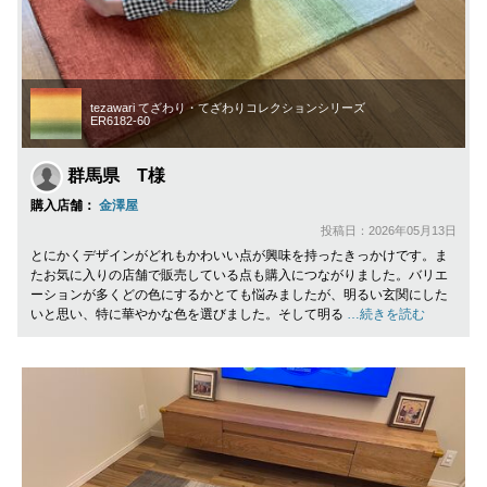
tezawari てざわり・てざわりコレクションシリーズ
ER6182-60
群馬県 T様
購入店舗：
金澤屋
投稿日：2026年05月13日
とにかくデザインがどれもかわいい点が興味を持ったきっかけです。ま
たお気に入りの店舗で販売している点も購入につながりました。バリエ
ーションが多くどの色にするかとても悩みましたが、明るい玄関にした
いと思い、特に華やかな色を選びました。そして明る
…続きを読む