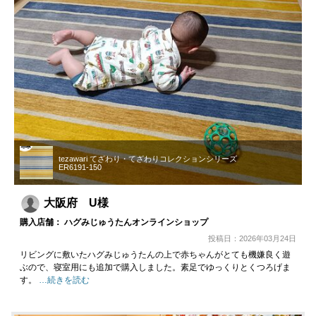
tezawari てざわり・てざわりコレクションシリーズ
ER6191-150
大阪府 U様
購入店舗： ハグみじゅうたんオンラインショップ
投稿日：2026年03月24日
リビングに敷いたハグみじゅうたんの上で赤ちゃんがとても機嫌良く遊
ぶので、寝室用にも追加で購入しました。素足でゆっくりとくつろげま
す。
…続きを読む