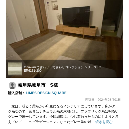
tezawari てざわり・てざわりコレクションシリーズ 02
ER6181-200
岐阜県岐阜市 S様
購入店舗：
LIMES DESIGN SQUARE
投稿日：2024年08月01日
家は、明るく柔らかい印象になるインテリアにしています。床がダー
ク系なので、家具はナチュラル系の木材にし、ファブリック系は明るい
グレーで統一しています。今回絨毯は、少し変わったものにしようと考
えていて、このグラデーションになったグレー系の絨
…続きを読む