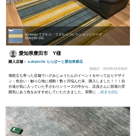
tezawari てざわり・てざわりコレクションシリーズ
ER6195-150
愛知県豊田市 Y様
購入店舗：
a.depeche ららぽーと愛知東郷店
投稿日：2024年10月06日
偶然立ち寄った店舗でハグみじゅうたんのイベントをやっておりデザイ
ン・色合い・触り心地に感動！数ヶ月悩んだ末、購入しました！！！自
分達が気に入っていた手ざわりシリーズの中から、店員さんに部屋の雰
囲気にあう色をおすすめしていただきました。実際に
…続きを読む