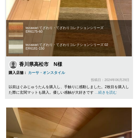
tezawari てざわり・てざわりコレクションシリーズ
ER6175-60
tezawari てざわり・てざわりコレクションシリーズ 02
ER6181-150
香川県高松市 N様
購入店舗：
カーサ・オンスタイル
投稿日：2024年06月29日
以前はぐみじゅうたんを購入し、手触りに感動しました。2枚目を購入し
た際に玄関マットも購入。優しい感触が大好きです
…続きを読む