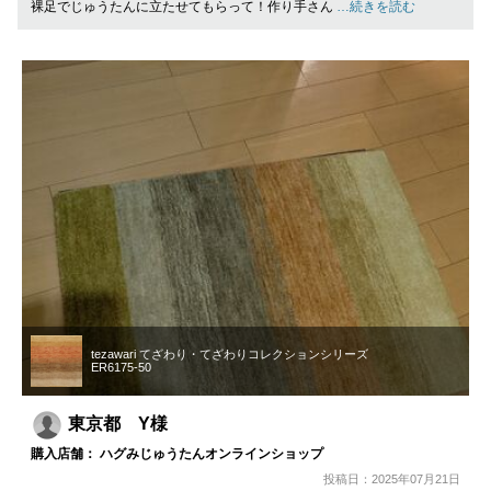
裸足でじゅうたんに立たせてもらって！作り手さん
…続きを読む
tezawari てざわり・てざわりコレクションシリーズ
ER6175-50
東京都 Y様
購入店舗： ハグみじゅうたんオンラインショップ
投稿日：2025年07月21日