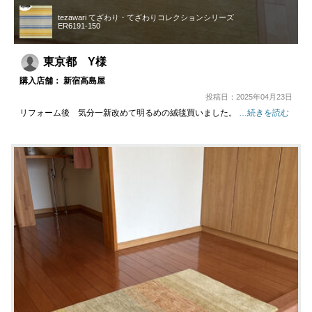
tezawari てざわり・てざわりコレクションシリーズ
ER6191-150
東京都 Y様
購入店舗： 新宿高島屋
投稿日：2025年04月23日
リフォーム後 気分一新改めて明るめの絨毯買いました。
…続きを読む