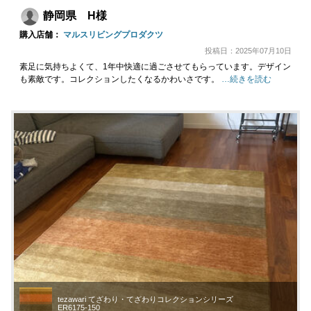
静岡県 H様
購入店舗：
マルスリビングプロダクツ
投稿日：2025年07月10日
素足に気持ちよくて、1年中快適に過ごさせてもらっています。デザイン
も素敵です。コレクションしたくなるかわいさです。
…続きを読む
tezawari てざわり・てざわりコレクションシリーズ
ER6175-150