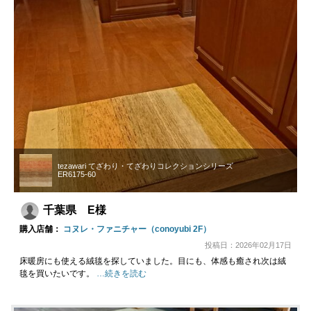
tezawari てざわり・てざわりコレクションシリーズ
ER6175-60
千葉県 E様
購入店舗：
コヌレ・ファニチャー（conoyubi 2F）
投稿日：2026年02月17日
床暖房にも使える絨毯を探していました。目にも、体感も癒され次は絨
毯を買いたいです。
…続きを読む