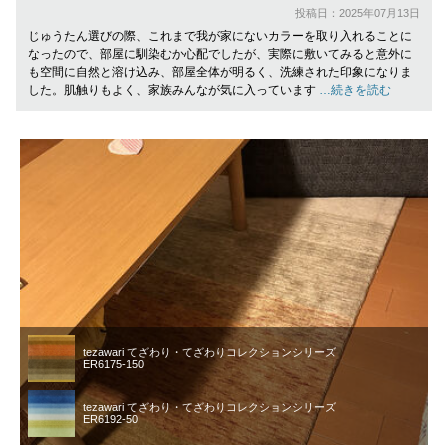
投稿日：2025年07月13日
じゅうたん選びの際、これまで我が家にないカラーを取り入れることに
なったので、部屋に馴染むか心配でしたが、実際に敷いてみると意外に
も空間に自然と溶け込み、部屋全体が明るく、洗練された印象になりま
した。肌触りもよく、家族みんなが気に入っています
…続きを読む
tezawari てざわり・てざわりコレクションシリーズ
ER6175-150
tezawari てざわり・てざわりコレクションシリーズ
ER6192-50