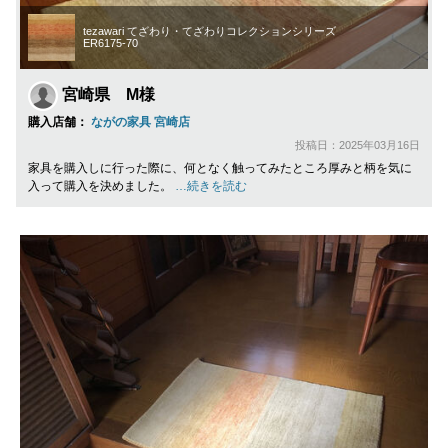
tezawari てざわり・てざわりコレクションシリーズ
ER6175-70
宮崎県 M様
購入店舗：
ながの家具 宮崎店
投稿日：2025年03月16日
家具を購入しに行った際に、何となく触ってみたところ厚みと柄を気に
入って購入を決めました。
…続きを読む