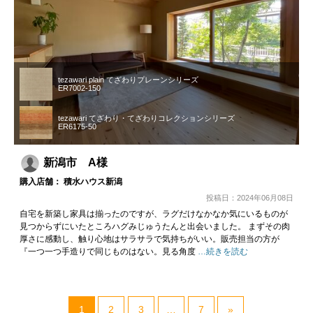
tezawari plain てざわりプレーンシリーズ
ER7002-150
tezawari てざわり・てざわりコレクションシリーズ
ER6175-50
新潟市 A様
購入店舗： 積水ハウス新潟
投稿日：2024年06月08日
自宅を新築し家具は揃ったのですが、ラグだけなかなか気にいるものが
見つからずにいたところハグみじゅうたんと出会いました。 まずその肉
厚さに感動し、触り心地はサラサラで気持ちがいい。販売担当の方が
『一つ一つ手造りで同じものはない。見る角度
…続きを読む
1
2
3
…
7
»