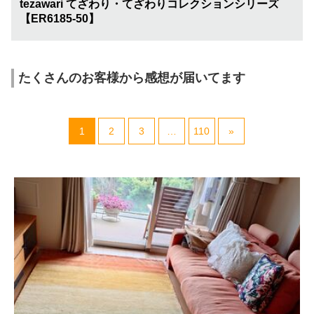
tezawari てざわり・てざわりコレクションシリーズ
【ER6185-50】
たくさんのお客様から感想が届いてます
1
2
3
…
110
»