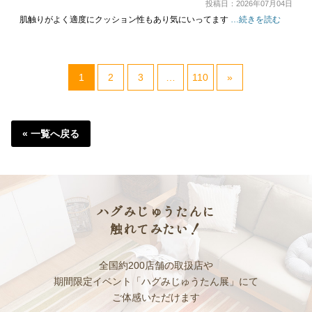
投稿日：2026年07月04日
肌触りがよく適度にクッション性もあり気にいってます
…続きを読む
1
2
3
…
110
»
« 一覧へ戻る
ハグみじゅうたんに
触れてみたい！
全国約200店舗の取扱店や
期間限定イベント「ハグみじゅうたん展」にて
ご体感いただけます