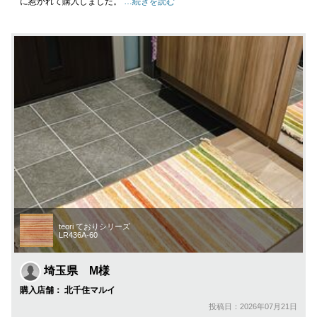
に惹かれて購入しました。
…続きを読む
teori ておりシリーズ
LR436A-60
埼玉県 M様
購入店舗： 北千住マルイ
投稿日：2026年07月21日