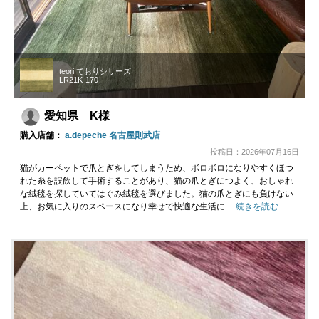
teori ておりシリーズ
LR21K-170
愛知県 K様
購入店舗：
a.depeche 名古屋則武店
投稿日：2026年07月16日
猫がカーペットで爪とぎをしてしまうため、ボロボロになりやすくほつ
れた糸を誤飲して手術することがあり、猫の爪とぎにつよく、おしゃれ
な絨毯を探していてはぐみ絨毯を選びました。猫の爪とぎにも負けない
上、お気に入りのスペースになり幸せで快適な生活に
…続きを読む