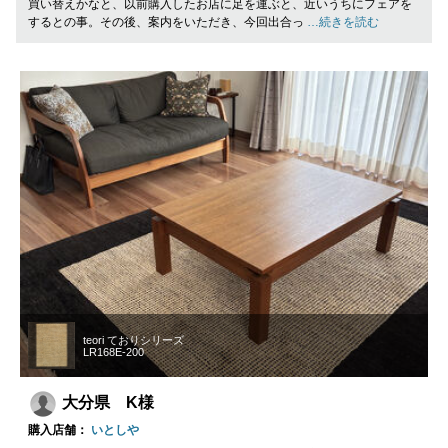
買い替えかなと、以前購入したお店に足を運ぶと、近いうちにフェアを
するとの事。その後、案内をいただき、今回出合っ
…続きを読む
teori ておりシリーズ
LR168E-200
大分県 K様
購入店舗：
いとしや