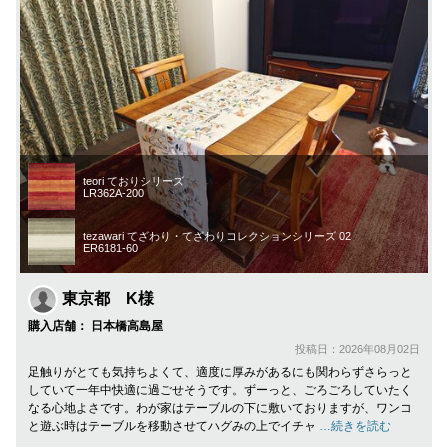
teori ておりシリーズ
LR362A-200
tezawari てざわり・てざわりコレクションシリーズ 02
ER6181-60
東京都 K様
購入店舗： 日本橋高島屋
投稿日：2026年08月02日
足触りがとても気持ちよくて、適度に厚みがあるにも関わらずさらっと
していて一年中快適に過ごせそうです。ずーっと、ごろごろしていたく
なる心地よさです。わが家はテーブルの下に敷いておりますが、ワンコ
と遊ぶ時はテーブルを移動させてハグみの上でイチャ
…続きを読む