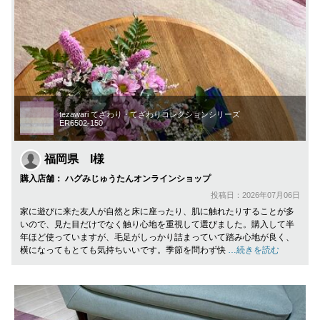
tezawari てざわり・てざわりコレクションシリーズ
ER6502-150
福岡県 I様
購入店舗： ハグみじゅうたんオンラインショップ
投稿日：2026年07月06日
家に遊びに来た友人が自然と床に座ったり、肌に触れたりすることが多
いので、見た目だけでなく触り心地を重視して選びました。購入して半
年ほど使っていますが、毛足がしっかり詰まっていて踏み心地が良く、
横になってもとても気持ちいいです。季節を問わず快
…続きを読む