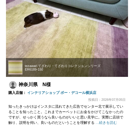
tezawari てざわり・てざわりコレクションシリーズ
ER6189-150
神奈川県 N様
購入店舗：
インテリアショップ ボー・デコール横浜店
投稿日：2026年07月05日
知ったきっかけはインスタに流れてきた広告でセンター北で展示してい
ることを知ったこと。これまでカーペットにお金をかけてこなかったの
ですが、せっかく買うなら良いものがいいと思い見学に。実際に店頭で
触り、説明を伺い、良いものだということを理解する
…続きを読む