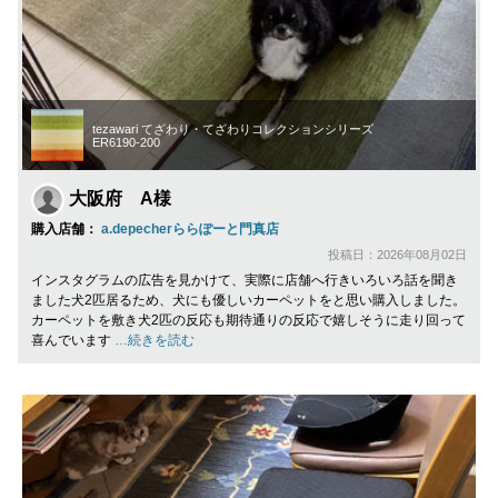
tezawari てざわり・てざわりコレクションシリーズ
ER6190-200
大阪府 A様
購入店舗：
a.depecherららぽーと門真店
投稿日：2026年08月02日
インスタグラムの広告を見かけて、実際に店舗へ行きいろいろ話を聞き
ました犬2匹居るため、犬にも優しいカーペットをと思い購入しました。
カーペットを敷き犬2匹の反応も期待通りの反応で嬉しそうに走り回って
喜んでいます
…続きを読む