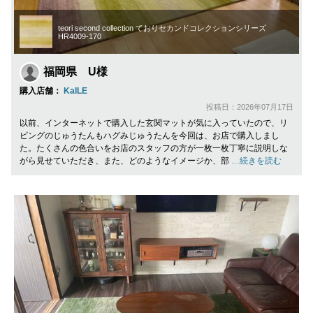
teori second collection ておりセカンドコレクションシリーズ
HR4009-170
福岡県 U様
購入店舗：
KaILE
投稿日：2026年07月17日
以前、インターネットで購入した玄関マットが気に入っていたので、リ
ビングのじゅうたんもハグみじゅうたんを今回は、お店で購入しまし
た。たくさんの色合いをお店のスタッフの方が一枚一枚丁寧に説明しな
がら見せていただき、また、どのようなイメージか、部
…続きを読む