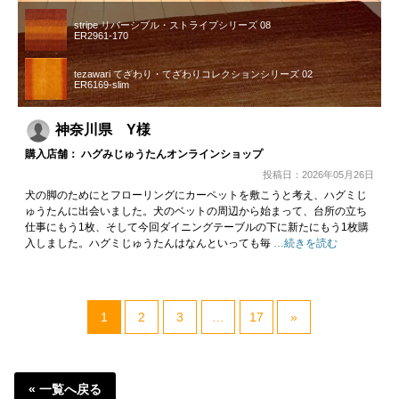
stripe リバーシブル・ストライプシリーズ 08
ER2961-170
tezawari てざわり・てざわりコレクションシリーズ 02
ER6169-slim
神奈川県 Y様
購入店舗： ハグみじゅうたんオンラインショップ
投稿日：2026年05月26日
犬の脚のためにとフローリングにカーペットを敷こうと考え、ハグミじ
ゅうたんに出会いました。犬のベットの周辺から始まって、台所の立ち
仕事にもう1枚、そして今回ダイニングテーブルの下に新たにもう1枚購
入しました。ハグミじゅうたんはなんといっても毎
…続きを読む
1
2
3
…
17
»
« 一覧へ戻る