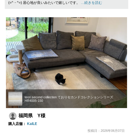
(=^・^=) 居心地が良いみたいで嬉しいです。
…続きを読む
teori second collection ておりセカンドコレクションシリーズ
HR4005-150
福岡県 Y様
購入店舗：
KaILE
投稿日：2026年06月07日