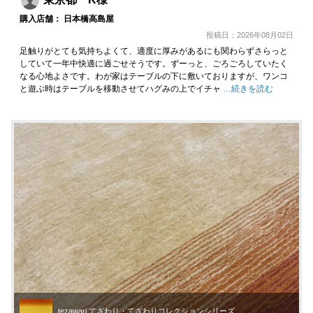
東京都 K様
購入店舗： 日本橋高島屋
投稿日：2026年08月02日
足触りがとても気持ちよくて、適度に厚みがあるにも関わらずさらっと
していて一年中快適に過ごせそうです。ずーっと、ごろごろしていたく
なる心地よさです。わが家はテーブルの下に敷いておりますが、ワンコ
と遊ぶ時はテーブルを移動させてハグみの上でイチャ
…続きを読む
tezawari てざわり・てざわりコレクションシリーズ