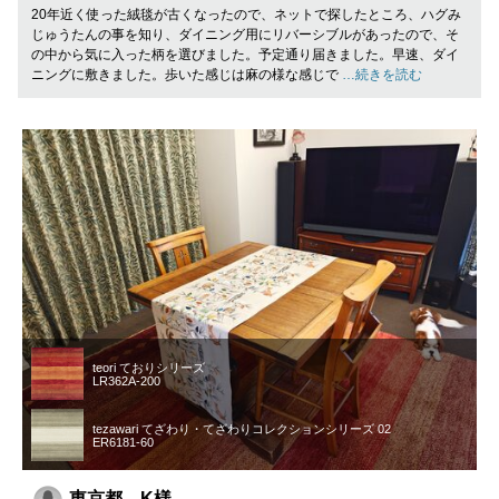
20年近く使った絨毯が古くなったので、ネットで探したところ、ハグみ
じゅうたんの事を知り、ダイニング用にリバーシブルがあったので、そ
の中から気に入った柄を選びました。予定通り届きました。早速、ダイ
ニングに敷きました。歩いた感じは麻の様な感じで
…続きを読む
teori ておりシリーズ
LR362A-200
tezawari てざわり・てざわりコレクションシリーズ 02
ER6181-60