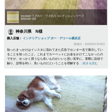
tezawari てざわり・てざわりコレクションシリーズ
ER6189-150
神奈川県 N様
購入店舗：
インテリアショップ ボー・デコール横浜店
投稿日：2026年07月05日
知ったきっかけはインスタに流れてきた広告でセンター北で展示してい
ることを知ったこと。これまでカーペットにお金をかけてこなかったの
ですが、せっかく買うなら良いものがいいと思い見学に。実際に店頭で
触り、説明を伺い、良いものだということを理解する
…続きを読む