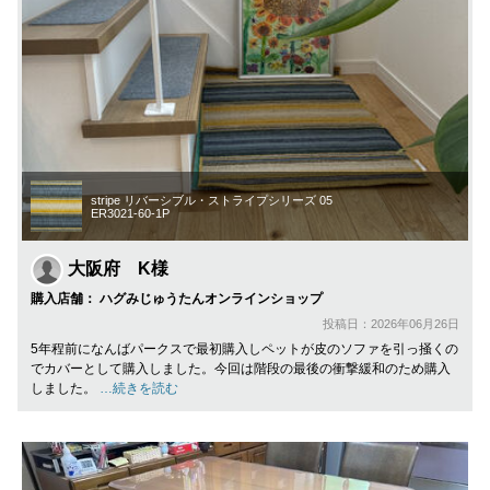
stripe リバーシブル・ストライプシリーズ 05
ER3021-60-1P
大阪府 K様
購入店舗： ハグみじゅうたんオンラインショップ
投稿日：2026年06月26日
5年程前になんばパークスで最初購入しペットが皮のソファを引っ掻くの
でカバーとして購入しました。今回は階段の最後の衝撃緩和のため購入
しました。
…続きを読む