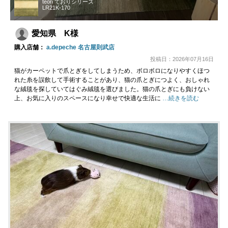
teori ておりシリーズ
LR21K-170
愛知県 K様
購入店舗：
a.depeche 名古屋則武店
投稿日：2026年07月16日
猫がカーペットで爪とぎをしてしまうため、ボロボロになりやすくほつ
れた糸を誤飲して手術することがあり、猫の爪とぎにつよく、おしゃれ
な絨毯を探していてはぐみ絨毯を選びました。猫の爪とぎにも負けない
上、お気に入りのスペースになり幸せで快適な生活に
…続きを読む