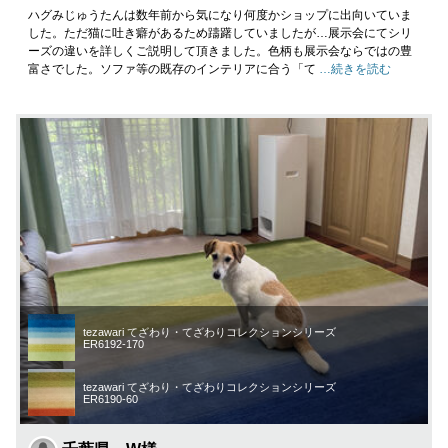
ハグみじゅうたんは数年前から気になり何度かショップに出向いていま
した。ただ猫に吐き癖があるため躊躇していましたが…展示会にてシリ
ーズの違いを詳しくご説明して頂きました。色柄も展示会ならではの豊
富さでした。ソファ等の既存のインテリアに合う「て
…続きを読む
tezawari てざわり・てざわりコレクションシリーズ
ER6192-170
tezawari てざわり・てざわりコレクションシリーズ
ER6190-60