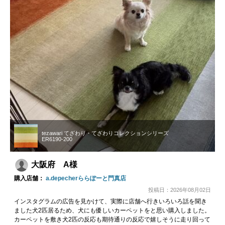
tezawari てざわり・てざわりコレクションシリーズ
ER6190-200
大阪府 A様
購入店舗：
a.depecherららぽーと門真店
投稿日：2026年08月02日
インスタグラムの広告を見かけて、実際に店舗へ行きいろいろ話を聞き
ました犬2匹居るため、犬にも優しいカーペットをと思い購入しました。
カーペットを敷き犬2匹の反応も期待通りの反応で嬉しそうに走り回って