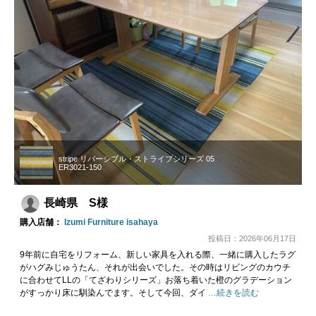
stripe リバーシブル・ストライプシリーズ 05
ER3021-150
長崎県 S様
購入店舗：
Izumi Furniture isahaya
投稿日：2026年06月17日
9年前に自宅をリフォーム、新しい家具を入れる際、一緒に購入したラグ
がハグみじゅうたん、それが出会いでした。その時はリビングのカウチ
に合わせてLLの「てざわりシリーズ」お落ち着いた橙のグラデーション
がすっかり床に馴染んでます。そして今回、ダイ
…続きを読む