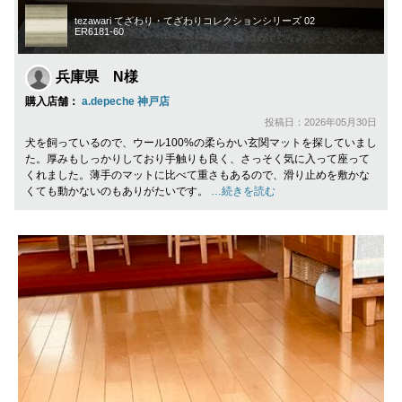
tezawari てざわり・てざわりコレクションシリーズ 02
ER6181-60
兵庫県 N様
購入店舗：
a.depeche 神戸店
投稿日：2026年05月30日
犬を飼っているので、ウール100%の柔らかい玄関マットを探していまし
た。厚みもしっかりしており手触りも良く、さっそく気に入って座って
くれました。薄手のマットに比べて重さもあるので、滑り止めを敷かな
くても動かないのもありがたいです。
…続きを読む