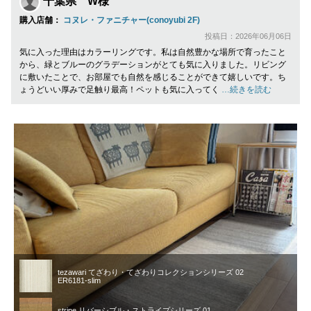
千葉県 W様
購入店舗：
コヌレ・ファニチャー(conoyubi 2F)
投稿日：2026年06月06日
気に入った理由はカラーリングです。私は自然豊かな場所で育ったこと
から、緑とブルーのグラデーションがとても気に入りました。リビング
に敷いたことで、お部屋でも自然を感じることができて嬉しいです。ち
ょうどいい厚みで足触り最高！ペットも気に入ってく
…続きを読む
tezawari てざわり・てざわりコレクションシリーズ 02
ER6181-slim
stripe リバーシブル・ストライプシリーズ 01