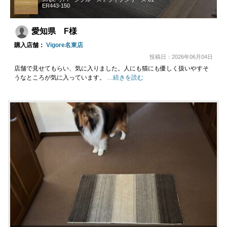
ER443-150
愛知県 F様
購入店舗：
Vigore名東店
投稿日：2026年06月04日
店舗で見せてもらい、気に入りました。人にも猫にも優しく扱いやすそ
うなところが気に入っています。
…続きを読む