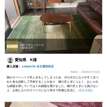
teori ておりシリーズ
LR21K-170
愛知県 K様
購入店舗：
a.depeche 名古屋則武店
投稿日：2026年07月16日
猫がカーペットで爪とぎをしてしまうため、ボロボロになりやすくほつ
れた糸を誤飲して手術することがあり、猫の爪とぎにつよく、おしゃれ
な絨毯を探していてはぐみ絨毯を選びました。猫の爪とぎにも負けない
上、お気に入りのスペースになり幸せで快適な生活に
…続きを読む