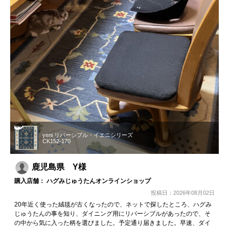
yeni リバーシブル・イエニシリーズ
CK152-170
鹿児島県 Y様
購入店舗： ハグみじゅうたんオンラインショップ
投稿日：2026年08月02日
20年近く使った絨毯が古くなったので、ネットで探したところ、ハグみ
じゅうたんの事を知り、ダイニング用にリバーシブルがあったので、そ
の中から気に入った柄を選びました。予定通り届きました。早速、ダイ