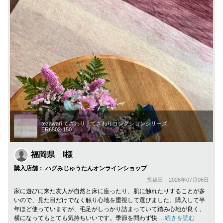
tezawari てざわり・てざわりコレクションシリーズ
ER6502-150
福岡県 I様
購入店舗： ハグみじゅうたんオンラインショップ
投稿日：2026年07月06日
家に遊びに来た友人が自然と床に座ったり、肌に触れたりすることが多
いので、見た目だけでなく触り心地を重視して選びました。購入して半
年ほど使っていますが、毛足がしっかり詰まっていて踏み心地が良く、
横になってもとても気持ちいいです。季節を問わず快
…続きを読む