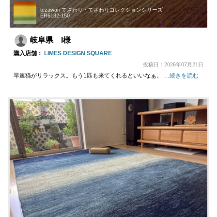
tezawari てざわり・てざわりコレクションシリーズ
ER6182-150
岐阜県 I様
購入店舗：
LIMES DESIGN SQUARE
投稿日：2026年07月21日
早速猫がリラックス。もう1匹も来てくれるといいなぁ。
…続きを読む