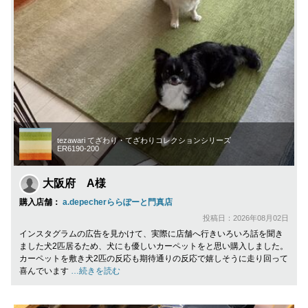
tezawari てざわり・てざわりコレクションシリーズ
ER6190-200
大阪府 A様
購入店舗：
a.depecherららぽーと門真店
投稿日：2026年08月02日
インスタグラムの広告を見かけて、実際に店舗へ行きいろいろ話を聞き
ました犬2匹居るため、犬にも優しいカーペットをと思い購入しました。
カーペットを敷き犬2匹の反応も期待通りの反応で嬉しそうに走り回って
喜んでいます
…続きを読む