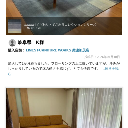
tezawari てざわり・てざわりコレクションシリーズ
ER6501-170
岐阜県 K様
購入店舗：
LIMES FURNITURE WORKS 美濃加茂店
投稿日：2026年07月18日
購入して1か月経ちました。フローリングの上に敷いていますが、厚みが
しっかりしているので床の硬さを感じず、とても快適です。
…続きを読
む