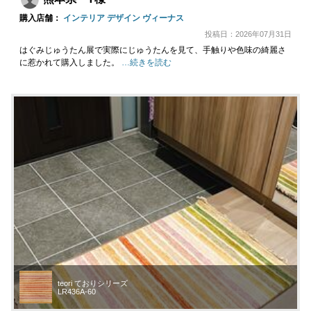
購入店舗：
インテリア デザイン ヴィーナス
投稿日：2026年07月31日
はぐみじゅうたん展で実際にじゅうたんを見て、手触りや色味の綺麗さ
に惹かれて購入しました。
…続きを読む
teori ておりシリーズ
LR436A-60