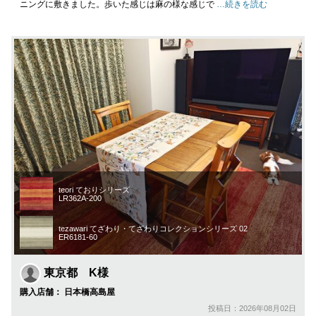
ニングに敷きました。歩いた感じは麻の様な感じで
…続きを読む
teori ておりシリーズ
LR362A-200
tezawari てざわり・てざわりコレクションシリーズ 02
ER6181-60
東京都 K様
購入店舗： 日本橋高島屋
投稿日：2026年08月02日