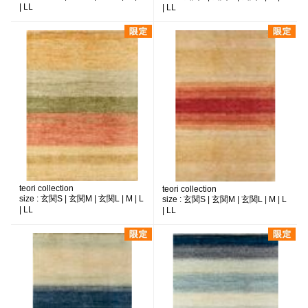
| LL
| LL
teori collection
teori collection
size :
玄関S | 玄関M | 玄関L | M | L
size :
玄関S | 玄関M | 玄関L | M | L
| LL
| LL