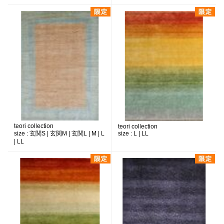
teori collection
teori collection
size :
玄関S | 玄関M | 玄関L | M | L
size :
L | LL
| LL