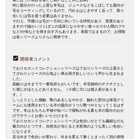
特に脂分がのった上質な羊毛は、ジュースなどをこぼしても脂分が
毛をコーティングしているので、汚れもはじきやすく反って、取り
合いには気を遣う必要はありません。
その上、手織りは毛が一方向に向いている特性があり、密度があり
ますので細かいゴミ(ダニの温床になりやすい食べカスや人間のフケ
など)や埃などを掃き出す力もあります。表面で止まるので、お掃除
は各シリーズよりさらに簡単です。
開発者コメント
ておりセカンドコレクションシリーズはておりシリーズの上質さと
てざわりシリーズの心地よい厚み両方欲しいという声から生まれま
した。
肌触りは今までで一番気持ちがいいです。羊毛独特のチクチクとし
た感じがほとんどありません。（※感じ方には個人差がありま
す。）
しっとりとした感触、艶のあるしなやかさ、触れた部分は保湿クリ
ームにも使用されている羊の脂分がうつり艶つやとなってくるはず
です。冬はもちろん半袖や短パンで寝転がれる夏も羊の脂分のおか
げでサラッとお使いいただけます。
ておりセカンドコレクションシリーズは色合いがとても繊細なのも
魅力のひとつです。自然光が当たると水彩画のような美しい色合い
になります。
見る向きで色合いが変わり、向きを変えて敷くとまったく別の表情