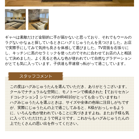
ギャべは素敵だけど金額的に手が届かないと思っており、それでもウールの
ラグないかなぁと探しているときにハグミじゅうたんを見つけました。お店
で実際手にしてみて気持ち良さを体感して選びました。TV背面を石張りに
し、キッチンに黒のセラミックを使ったのでそれに合わせてお店の人と相談
して決めました。よく見ると色んな色が使われていて自然なグラデーション
がとても気に入っています。子供達も早速寝っ転がって過ごしています。
この度はハグみじゅうたんを選んでいただき、ありがとうございます。
クールでナチュラルな空間に、モノトーンで構成された【ておりセカン
ドコレクション】シリーズのHR4010がとっても合っていますね！
ハグみじゅうたんを選ぶときは、サイズや全体の色味に注目しがちです
が、実際にじゅうたんの上で過ごしてみると、K様がおっしゃるよう
に、いろんな色が使われていることに気づきますよね。またお子様も気
に入っていただけたようで何よりです。これからもハグみじゅうたんの
上でたくさんの思い出を作ってください。