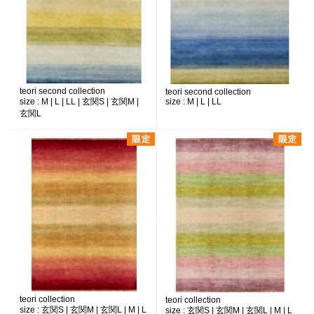
teori second collection
teori second collection
size :
M | L | LL | 玄関S | 玄関M |
size :
M | L | LL
玄関L
teori collection
teori collection
size :
玄関S | 玄関M | 玄関L | M | L
size :
玄関S | 玄関M | 玄関L | M | L