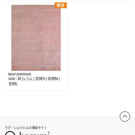
teori premium
size :
M | L | LL | 玄関S | 玄関M |
玄関L
ラグ・じゅうたんの通販サイト