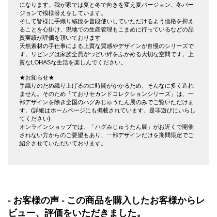
になります。我が家では夏と冬で向きを変え夏バージョン、冬バー
ジョンで模様替えをしています。
そして皆様に手織り絨毯を普段使いしていただけるよう価格を抑え
ることを心掛け、現地での生産管理もこまめに行っているなどの品
質実績が評価を頂いております
天然素材の手仕事による上質な質感やデザインが自慢のシリーズで
す。リビングは家族全員がつどい絆をふかめる大切な空間です。上
質なLOHASな生活を楽しんでください。
★お知らせ★
手織りのため織り上げるのに時間がかかるため、そんなに多く造れ
ません。そのため「ておりセカンドコレクションシリーズ」は、一
部デザインを除き全国のハグみじゅうたん展のみでご覧いただけま
す。(詳細はホームページにも掲載されています。是非遊びにいらし
てください)
オンラインショップでは、「ハグみじゅうたん展」がお近くで開催
されない方からのご要望もあり、一部デザインだけを期間限定でご
紹介させていただいております。
- お客様の声 - この商品を購入したお客様からレ
ビュー、評価をいただきました。