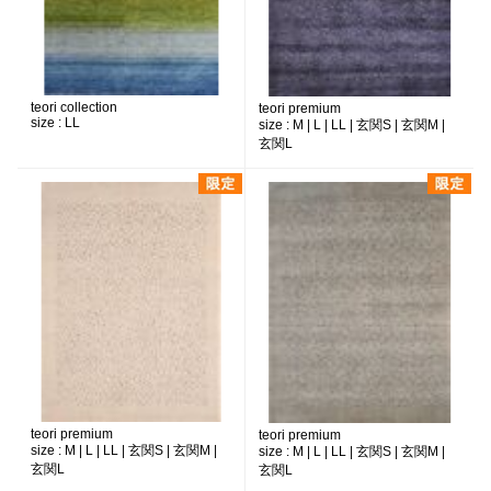
teori collection
teori premium
size :
LL
size :
M | L | LL | 玄関S | 玄関M |
玄関L
teori premium
teori premium
size :
M | L | LL | 玄関S | 玄関M |
size :
M | L | LL | 玄関S | 玄関M |
玄関L
玄関L