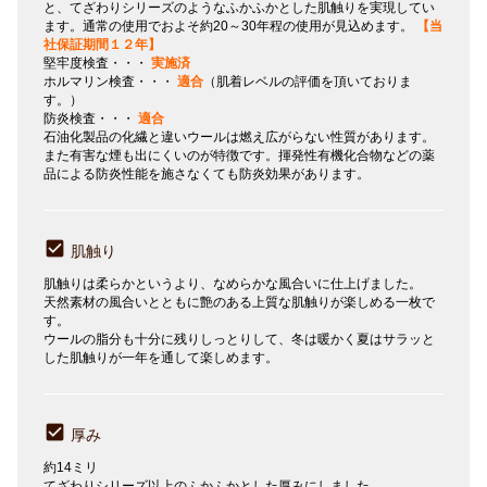
と、てざわりシリーズのようなふかふかとした肌触りを実現してい
ます。通常の使用でおよそ約20～30年程の使用が見込めます。
【当
社保証期間１２年】
堅牢度検査・・・
実施済
ホルマリン検査・・・
適合
（肌着レベルの評価を頂いておりま
す。）
防炎検査・・・
適合
石油化製品の化繊と違いウールは燃え広がらない性質があります。
また有害な煙も出にくいのが特徴です。揮発性有機化合物などの薬
品による防炎性能を施さなくても防炎効果があります。
肌触り
肌触りは柔らかというより、なめらかな風合いに仕上げました。
天然素材の風合いとともに艶のある上質な肌触りが楽しめる一枚で
す。
ウールの脂分も十分に残りしっとりして、冬は暖かく夏はサラッと
した肌触りが一年を通して楽しめます。
厚み
約14ミリ
てざわりシリーズ以上のふかふかとした厚みにしました。