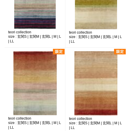
teori collection
teori collection
size :
玄関S | 玄関M | 玄関L | M | L
size :
玄関S | 玄関M | 玄関L | M | L
| LL
| LL
teori collection
teori collection
size :
玄関S | 玄関M | 玄関L | M | L
size :
玄関S | 玄関M | 玄関L | M | L
| LL
| LL