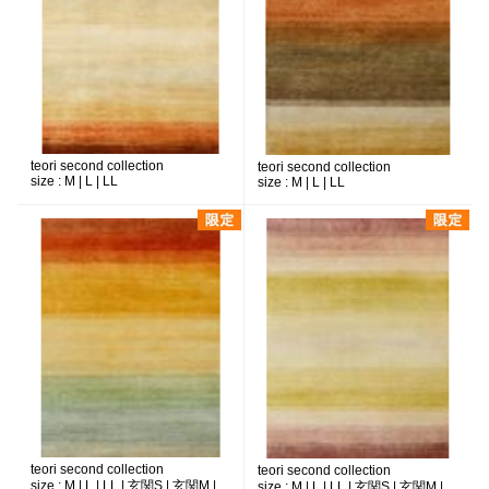
teori second collection
teori second collection
size :
M | L | LL
size :
M | L | LL
teori second collection
teori second collection
size :
M | L | LL | 玄関S | 玄関M |
size :
M | L | LL | 玄関S | 玄関M |