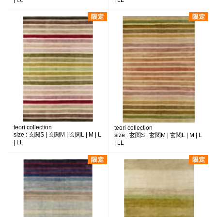
| LL
teori collection
teori collection
size :
玄関S | 玄関M | 玄関L | M | L
size :
玄関S | 玄関M | 玄関L | M | L
| LL
| LL