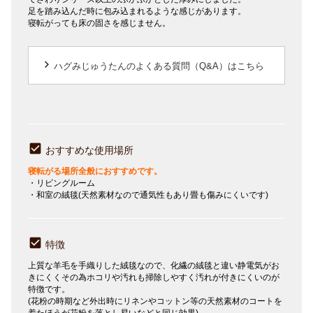
足を踏み込んだ時に包み込まれるような感じがあります。
寝転がっても床の固さを感じません。
keyboard_arrow_right
ハグみじゅうたんのよくある質問（Q&A）はこちら
おすすめな使用場所
寝転がる場所全般におすすめです。
・リビングルーム
・和室の絨毯(天然素材なので通気性もあり畳も傷みにくいです)
特徴
上質な羊毛を手織りした絨毯なので、化繊の絨毯と違い静電気がお
きにくくその為ホコリや汚れも掃除しやすく汚れが付きにくいのが
特徴です。
(花粉の時期など外出時にリネンやコットン等の天然素材のコートを
着たほうが花粉を落とし易いなどと同じ効果)