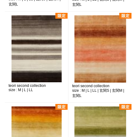
玄関L
玄関L
teori second collection
teori second collection
size :
M | L | LL
size :
M | L | LL | 玄関S | 玄関M |
玄関L