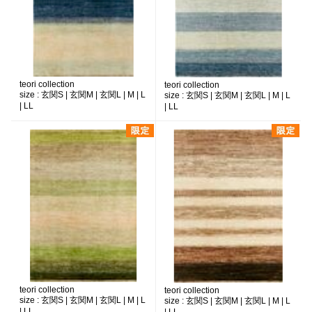
teori collection
teori collection
size :
玄関S | 玄関M | 玄関L | M | L
size :
玄関S | 玄関M | 玄関L | M | L
| LL
| LL
teori collection
teori collection
size :
玄関S | 玄関M | 玄関L | M | L
size :
玄関S | 玄関M | 玄関L | M | L
| LL