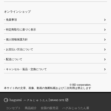
オンラインショップ
免責事項
特定商取引に基づく表示
個人情報保護方針
お支払い方法について
配送について
キャンセル・返品・交換について
© BD corporation.
本サイト内の文章、画像、動画の無断転載および二次利用は禁止します
open_in_new
BRAND SITE
コンセプト
商品紹介
全国の販売店
ハグみじゅうたん展