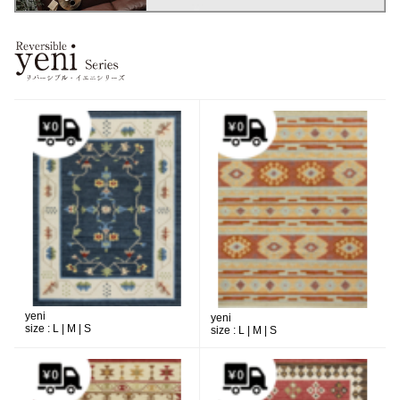
yeni
yeni
size :
L | M | S
size :
L | M | S