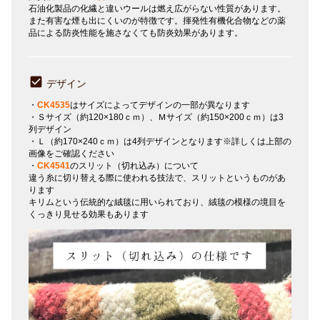
石油化製品の化繊と違いウールは燃え広がらない性質があります。
また有害な煙も出にくいのが特徴です。揮発性有機化合物などの薬
品による防炎性能を施さなくても防炎効果があります。
デザイン
・
CK4535
はサイズによってデザインの一部が異なります
・Ｓサイズ（約120×180ｃｍ）、Ｍサイズ（約150×200ｃｍ）は3
列デザイン
・Ｌ（約170×240ｃｍ）は4列デザインとなります※詳しくは上部の
画像をご確認ください
・
CK4541
のスリット（切れ込み）について
違う糸に切り替える際に使われる技法で、スリットというものがあ
ります
キリムという伝統的な絨毯に用いられており、絨毯の模様の境目を
くっきり見せる効果もあります