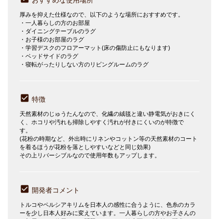
おすすめな使用場所
厚みを抑えた仕様なので、以下のような場所におすすめです。
・一人暮らしの方のお部屋
・ダイニングテーブルのラグ
・お子様のお部屋のラグ
・学習デスクのフロアーマット(床の傷防止にもなります)
・ベッドサイドのラグ
・寝転がったりしない方のリビングルームのラグ
特徴
天然素材のじゅうたんなので、化繊の絨毯と違い静電気がおきにく
く、ホコリや汚れも掃除しやすく汚れが付きにくいのが特徴で
す。
(花粉の時期など、外出時にリネンやコットン等の天然素材のコート
を着るほうが花粉を落としやすいなどと同じ効果)
その上リバーシブルなので使用年数もアップします。
開発者コメント
トルコやペルシアキリムを日本人の感性に合うように、色糸のカラ
ーを少し日本人好みに変えています。一人暮らしの方やお子さんの