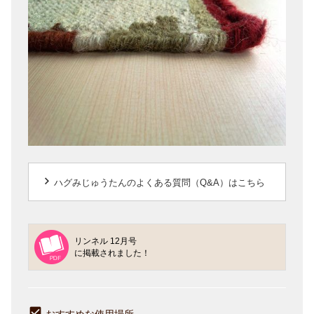
keyboard_arrow_right
ハグみじゅうたんのよくある質問（Q&A）はこちら
リンネル 12月号
に掲載されました！