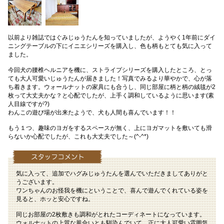
以前より雑誌ではぐみじゅうたんを知っていましたが、ようやく1年前にダイ
ニングテーブルの下にイニエシリーズを購入し、色も柄もとても気に入って
ました。
今回犬の腰椎ヘルニアを機に、ストライプシリーズを購入したところ、とっ
ても大人可愛いじゅうたんが届きました！写真でみるより華やかで、心が落
ち着きます。ウォールナットの家具にも合うし、同じ部屋に柄と柄の絨毯が2
枚って大丈夫かな？と心配でしたが、上手く調和しているように思います(素
人目線ですが?)
わんこの遊び場が出来たようで、犬も人間も喜んでいます！！
もう１つ、趣味のヨガをするスペースが無く、上にヨガマットを敷いても滑
らないか心配でしたが、これも大丈夫でした～(^-^*)
気に入って、追加でハグみじゅうたんを選んでいただきましてありがと
うございます。
ワンちゃんのお怪我を機にということで、喜んで遊んでくれている姿を
見ると、ホッと安心ですね。
同じお部屋の2枚敷きも調和がとれたコーディネートになっています。
ウォルナットの上質な風合いとも馴染んでいて、正に大人可愛い雰囲気