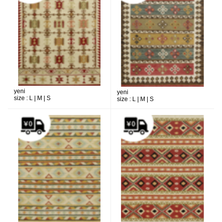
yeni
yeni
size :
L | M | S
size :
L | M | S