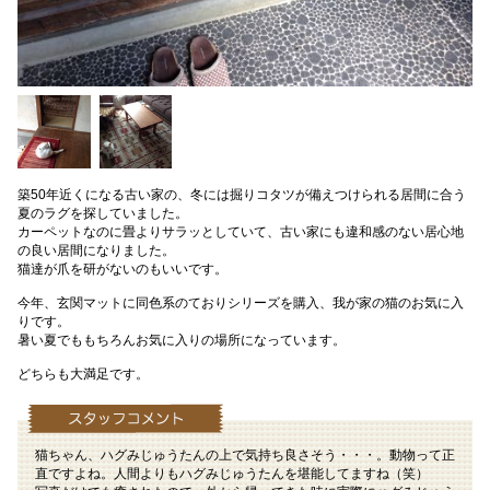
築50年近くになる古い家の、冬には掘りコタツが備えつけられる居間に合う
夏のラグを探していました。
カーペットなのに畳よりサラッとしていて、古い家にも違和感のない居心地
の良い居間になりました。
猫達が爪を研がないのもいいです。
今年、玄関マットに同色系のておりシリーズを購入、我が家の猫のお気に入
りです。
暑い夏でももちろんお気に入りの場所になっています。
どちらも大満足です。
猫ちゃん、ハグみじゅうたんの上で気持ち良さそう・・・。動物って正
直ですよね。人間よりもハグみじゅうたんを堪能してますね（笑）