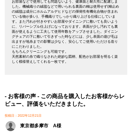
お部屋などで使用しても問題ないよう、健康面と耐久性に配慮しま
した。機械織りの絨毯などで用いられる裏面の糊は使用せず(糊止め
の絨毯は成分にホルムアルデヒドなどの揮発性有機化合物が含まれ
ている物が多い)、手機織りでしっかり織り上げる仕様にしていま
す。また汚れが付きやすいお部屋やダイニングに敷いても良いよう
に、リバーシブル仕上げになっております。表面が少し汚れても裏
面が使えるように工夫して使用年数をアップさせました。ダイニン
グチェアの下に敷いて引きずった時などには、少し表面の遊び毛は
出ますが地糸までの影響は少なく、安心してご使用いただける造り
にこだわりました。
もちろんクリーニングも可能です。
天然素材の糸で織りなされた絶妙な図柄、配色がお部屋を明るく楽
しく模様替えしてくれる一枚です。
- お客様の声 - この商品を購入したお客様からレ
ビュー、評価をいただきました。
投稿日：2022年12月21日
東京都多摩市 A様