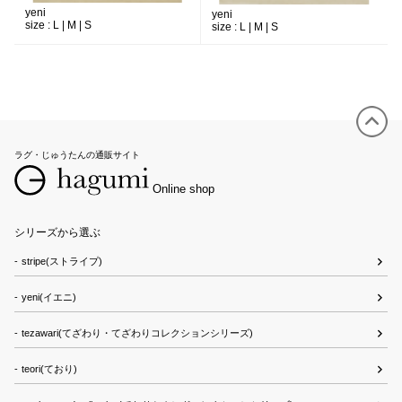
yeni
yeni
size :
L | M | S
size :
L | M | S
ラグ・じゅうたんの通販サイト
Online shop
シリーズから選ぶ
stripe(ストライプ)
yeni(イエニ)
tezawari(てざわり・てざわりコレクションシリーズ)
teori(ており)