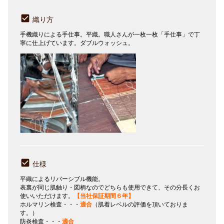
織り方
手機織りによる手仕事。平織。職人さんが一枚一枚「手仕事」で丁
寧に仕上げています。ダブルウォッシュ。
仕様
平織によるリバーシブル機能。
表裏が同じ肌触り・図柄なのでどちらも使用できて、その分長くお
使いいただけます。
【当社保証期間６年】
ホルマリン検査・・・
適合
（肌着レベルの評価を頂いておりま
す。）
防炎検査・・・
適合