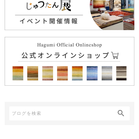
ブ
ロ
グ
内