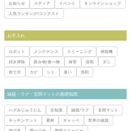
お知らせ
メディア
イベント
オンラインショップ
人気ランキング/コンテスト
お手入れ
ロボット
メンテナンス
クリーニング
掃除機
拭き掃除
飲み物/食べ物
保管
湿気
ダニ
捨て方
カビ
シミ
臭い
洗剤
絨毯・ラグ・玄関マットの基礎知識
ハグみじゅうたん
豆知識
絨毯/ラグ
玄関マット
キッチンマット
素材
ギャッベ
世界の絨毯
遊び毛
滑り止め
開発ストーリー