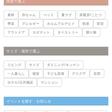
用途で選ぶ
素材
赤ちゃん
ペット
夏ラグ
床暖房/こたつ
季節
アレルギー
ホルムアルデヒド
防炎
防音
アウトドア
ヨガマット
タペストリー
贈り物
サイズ・場所で選ぶ
リビング
サイズ
ダイニング/キッチン
一人暮らし
寝室
子ども部屋
デスク下
玄関
ホテル/公共施設
マンション
イベントを探す・お知らせ