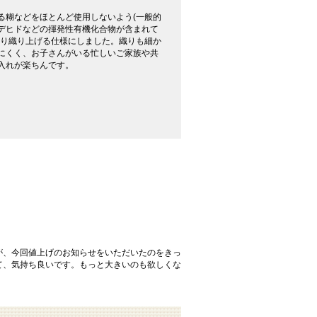
る糊などをほとんど使用しないよう(一般的
デヒドなどの揮発性有機化合物が含まれて
かり織り上げる仕様にしました。織りも細か
にくく、お子さんがいる忙しいご家族や共
入れが楽ちんです。
が、今回値上げのお知らせをいただいたのをきっ
て、気持ち良いです。もっと大きいのも欲しくな