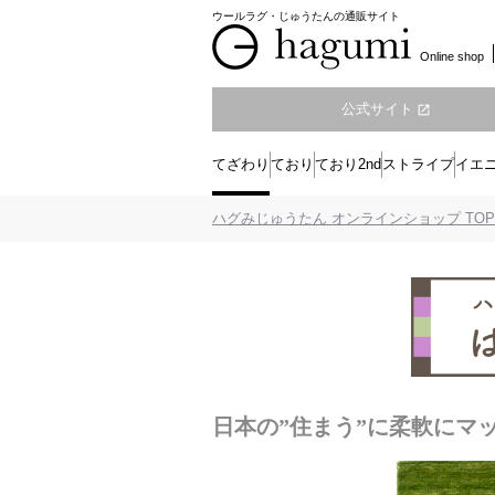
ウールラグ・じゅうたんの通販サイト
Online shop
公式サイト
open_in_new
てざわり
ており
ており2nd
ストライプ
イエ
ハグみじゅうたん オンラインショップ TOP
日本の”住まう”に柔軟にマ