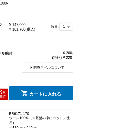
,000-
0
¥
147,000
数量:
¥
161,700
(税込)
ン
¥ 200-
ベル貼付
(税込) ¥ 220-
防炎ラベルについて
カートに入れる
ER6171-170
ウール100%（※基盤の糸にコットン使
用）
約170cm x 240cm