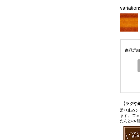
variation
商品詳細
【ラグや
滑り止めシ
ます。 フ
たんとの相