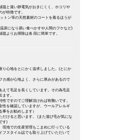
絨毯と違い静電気がおきにくく、ホコリや
いのが特徴です。
コットン等の天然素材のコートを着るほうが
の温床になり易い食べかすや人間のフケなど)
絨毯よりお掃除は各 段に簡単です。
座り心地をとにかく追求しました。(とにか
フカ感が心地よく、さらに厚みがあるので
あえて毛足を長くしています。その為毛足
出ます。
特性ですのでご理解頂ければ有難いです。
全性を確認していますが、ウールアレルギ
る事をお勧めします）
だけると思います。 (また遊び毛が気にな
です)
、現地での生産管理もこまめに行っている
イフスタイル誌でも取り上げていただいて