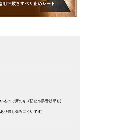
いるので床のキズ防止や防音効果も)
あり畳も傷みにくいです)