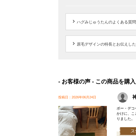
keyboard_arrow_right
ハグみじゅうたんのよくある質問
keyboard_arrow_right
原毛デザインの特長とお伝えした
- お客様の声 - この商品
神
投稿日：2026年06月24日
ボー・デコ
かけに、こ
りました。