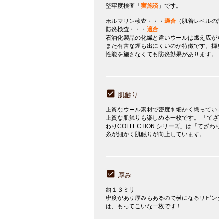
堅牢度検査「
実施済
」です。
ホルマリン検査・・・
適合
（肌着レベルの
防炎検査・・・
適合
石油化製品の化繊と違いウールは燃え広が
また有害な煙も出にくいのが特徴です。揮
性能を施さなくても防炎効果があります。
肌触り
上質なウール素材で密度を細かく織ってい
上質な肌触りも楽しめる一枚です。 「て
わりCOLLECTION シリーズ」は「て
糸が細かく肌触りが向上しています。
厚み
約１３ミリ
密度があり厚みもあるので横になるリビン
は、もってこいな一枚です！