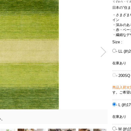
日本の”住
・さまざま
イン
・深みのあ
・赤・ベー
・繊細なデ
Size :
- LL (約
在庫あり
- 200SQ
商品入荷次
す。ご希望
- L (約1
在庫あり
い。
- M (約1