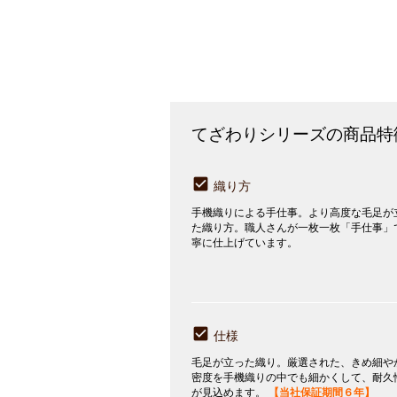
てざわりシリーズの商品特
織り方
手機織りによる手仕事。より高度な毛足が
た織り方。職人さんが一枚一枚「手仕事」
寧に仕上げています。
仕様
毛足が立った織り。厳選された、きめ細や
密度を手機織りの中でも細かくして、耐久
が見込めます。
【当社保証期間６年】