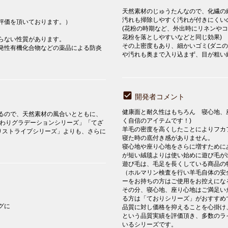
天然素材のじゅうたんなので、化繊の
汚れも掃除しやすく汚れが付きにく
評価を頂いております。）
(花粉の時期など、外出時にリネンや
花粉を落としやすいなどと同じ効果)
らない性質があります。
その上密度もあり、細かいゴミ(ダニ
発性有機化合物などの薬品による防炎
や汚れも奥まで入り込まず、目が粗い
開発者コメント
健康面と耐久性はもちろん 寝心地、
るので、天然素材の風合いとともに、
く自信のアイテムです！)
ざわりグラデーションシリーズ」「てざ
羊毛の密度を高くしたことによりフカ
ざわりストライプシリーズ」よりも、さらに
寝た時の底付き感がありません。
寝心地や座り心地をさらに増すために
が短い絨毯よりは使い始めに遊び毛が
遊び毛は、毛足を長くしている商品の
（ホルマリン検査を行い羊毛自体の安
ーをお持ちの方はご使用をお控えにな
その分、寝心地、座り心地はご満足いた
る方は「ておりシリーズ」がおすすめ
グに
品質に対し価格を抑えることを心掛け
という品質実績を評価頂き、多数のラ
いるシリーズです。