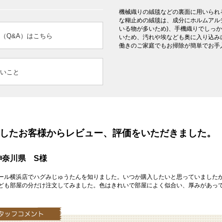
機械織りの絨毯などの裏面に用いられ
な糊止めの絨毯は、成分にホルムアル
いる物が多いため)、手機織りでしっ
（Q&A）はこちら
いため、汚れや埃なども奥に入り込み
働きのご家庭でもお掃除が簡単でお手
いこと
を購入したお客様からレビュー、評価をいただきました。
奈川県 S様
ール横浜店でハグみじゅうたんを知りました。いつか購入したいと思っていました
ども部屋の分だけ注文してみました。色はきれいで部屋によく似合い、厚みがあっ