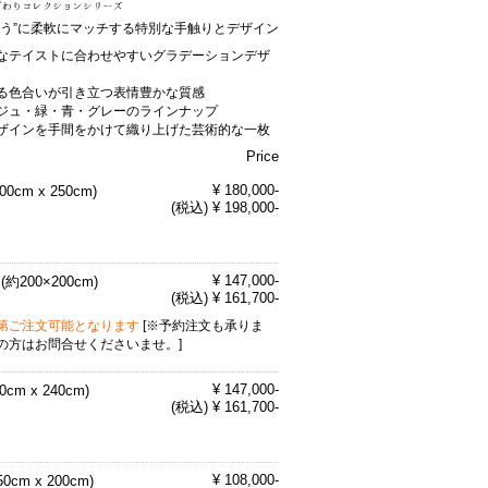
まう”に柔軟にマッチする特別な手触りとデザイン
なテイストに合わせやすいグラデーションデザ
る色合いが引き立つ表情豊かな質感
ジュ・緑・青・グレーのラインナップ
ザインを手間をかけて織り上げた芸術的な一枚
Price
¥ 180,000-
200cm x 250cm)
(税込) ¥ 198,000-
¥ 147,000-
 (約200×200cm)
(税込) ¥ 161,700-
第ご注文可能となります
[※予約注文も承りま
の方はお問合せくださいませ。]
¥ 147,000-
70cm x 240cm)
(税込) ¥ 161,700-
¥ 108,000-
50cm x 200cm)