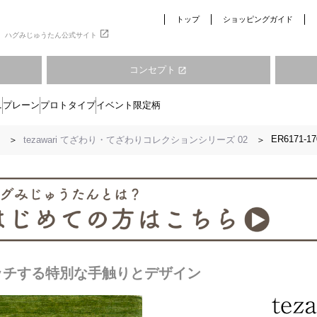
トップ
ショッピングガイド
open_in_new
ハグみじゅうたん公式サイト
コンセプト
open_in_new
ニ
プレーン
プロトタイプ
イベント限定柄
ER6171-17
tezawari てざわり・てざわりコレクションシリーズ 02
ッチする特別な手触りとデザイン