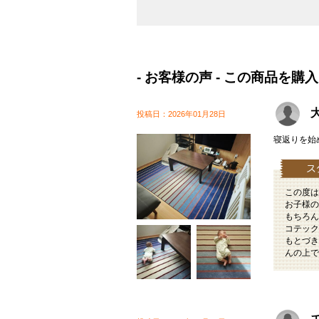
- お客様の声 - この商品
大
投稿日：2026年01月28日
寝返りを始
この度は
お子様の
もちろん
コテック
もとづき
んの上で