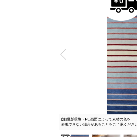
[注]撮影環境・PC画面によって素材の色を
上品な雰囲気に
表現できない場合があることをご了承くださ