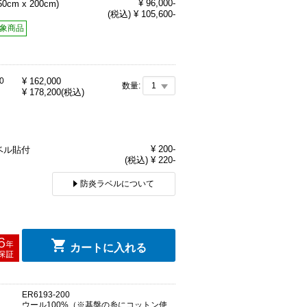
¥ 96,000-
50cm x 200cm)
(税込) ¥ 105,600-
象商品
0
¥
162,000
数量:
¥
178,200
(税込)
ン
¥ 200-
ベル貼付
(税込) ¥ 220-
防炎ラベルについて
カートに入れる
ER6193-200
ウール100%（※基盤の糸にコットン使