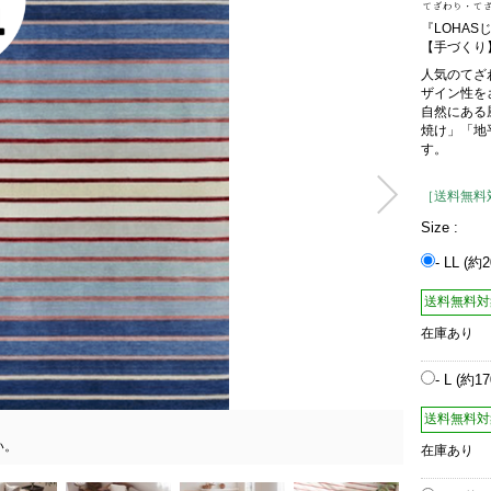
『LOHA
【手づくり
人気のてざ
ザイン性を
自然にある
焼け」「地
す。
［送料無料
Size :
- LL (約
送料無料対
在庫あり
- L (約1
送料無料対
い。
在庫あり