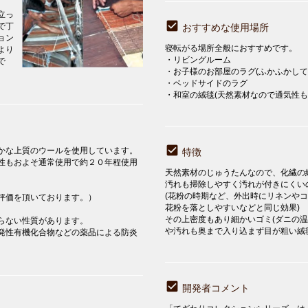
立っ
で丁
おすすめな使用場所
ョン
寝転がる場所全般におすすめです。
より
・リビングルーム
で
・お子様のお部屋のラグ(ふかふかして
・ベッドサイドのラグ
・和室の絨毯(天然素材なので通気性も
かな上質のウールを使用しています。
特徴
性もおよそ通常使用で約２０年程使用
天然素材のじゅうたんなので、化繊の
汚れも掃除しやすく汚れが付きにく
(花粉の時期など、外出時にリネンや
評価を頂いております。）
花粉を落としやすいなどと同じ効果)
その上密度もあり細かいゴミ(ダニの
らない性質があります。
や汚れも奥まで入り込まず目が粗い絨
発性有機化合物などの薬品による防炎
開発者コメント