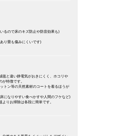
いるので床のキズ防止や防音効果も)
あり畳も傷みにくいです)
絨毯と違い静電気がおきにくく、ホコリや
いのが特徴です。
コットン等の天然素材のコートを着るほうが
温床になりやすい食べかすや人間のフケなど)
毯よりお掃除は各段に簡単です。