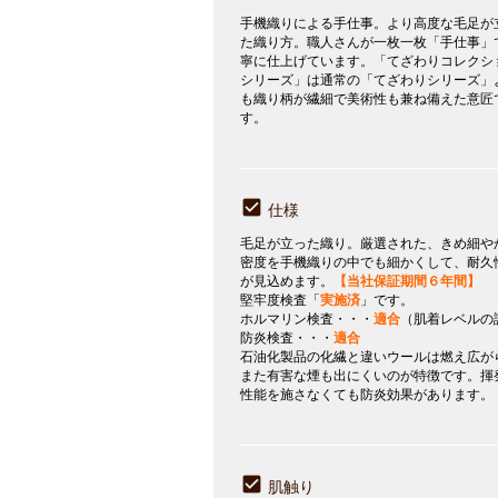
手機織りによる手仕事。より高度な毛足が
た織り方。職人さんが一枚一枚「手仕事」
寧に仕上げています。「てざわりコレクシ
シリーズ」は通常の「てざわりシリーズ」
も織り柄が繊細で美術性も兼ね備えた意匠
す。
仕様
毛足が立った織り。厳選された、きめ細や
密度を手機織りの中でも細かくして、耐久
が見込めます。
【当社保証期間６年間】
堅牢度検査「
実施済
」です。
ホルマリン検査・・・
適合
（肌着レベルの
防炎検査・・・
適合
石油化製品の化繊と違いウールは燃え広が
また有害な煙も出にくいのが特徴です。揮
性能を施さなくても防炎効果があります。
肌触り