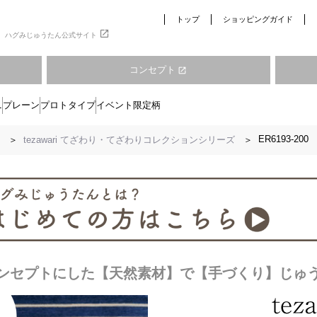
トップ
ショッピングガイド
open_in_new
ハグみじゅうたん公式サイト
コンセプト
open_in_new
ニ
プレーン
プロトタイプ
イベント限定柄
ER6193-200
tezawari てざわり・てざわりコレクションシリーズ
コンセプトにした【天然素材】で【手づくり】じゅ