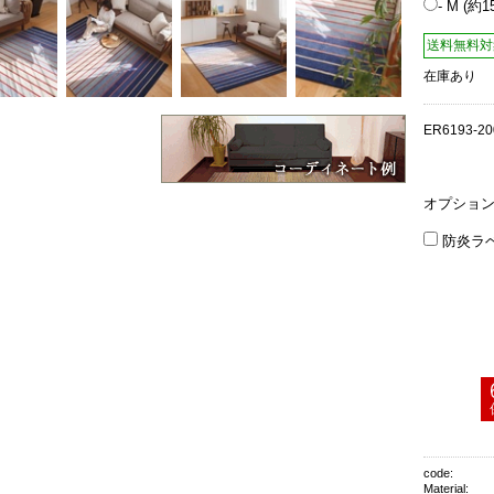
- M (約1
送料無料対
在庫あり
ER6193-20
オプショ
防炎ラ
code:
Material: