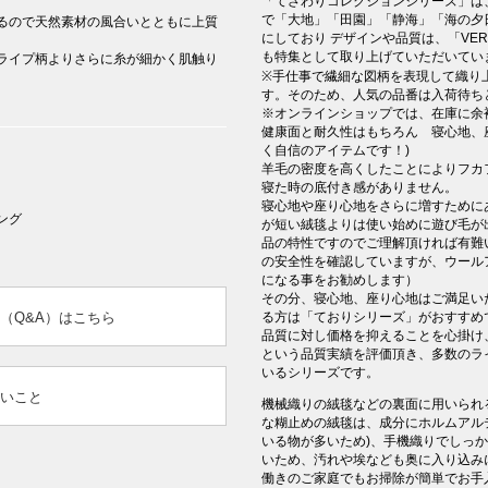
「てざわりコレクションシリーズ」は
で「大地」「田園」「静海」「海の夕
るので天然素材の風合いとともに上質
にしており デザインや品質は、「VER
も特集として取り上げていただいてい
ライプ柄よりさらに糸が細かく肌触り
※手仕事で繊細な図柄を表現して織り
す。そのため、人気の品番は入荷待ち
※オンラインショップでは、在庫に余
健康面と耐久性はもちろん 寝心地、
く自信のアイテムです！)
羊毛の密度を高くしたことによりフカ
寝た時の底付き感がありません。
寝心地や座り心地をさらに増すために
ング
が短い絨毯よりは使い始めに遊び毛が
品の特性ですのでご理解頂ければ有難
の安全性を確認していますが、ウール
になる事をお勧めします）
その分、寝心地、座り心地はご満足いた
（Q&A）はこちら
る方は「ておりシリーズ」がおすすめ
品質に対し価格を抑えることを心掛け
という品質実績を評価頂き、多数のラ
いるシリーズです。
いこと
機械織りの絨毯などの裏面に用いられ
な糊止めの絨毯は、成分にホルムアル
いる物が多いため)、手機織りでしっ
いため、汚れや埃なども奥に入り込み
働きのご家庭でもお掃除が簡単でお手