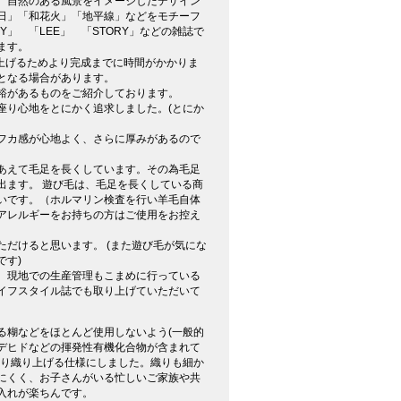
、自然のある風景をイメージしたデザイン
日」「和花火」「地平線」などをモチーフ
Y」 「LEE」 「STORY」などの雑誌で
ます。
上げるためより完成までに時間がかかりま
となる場合があります。
裕があるものをご紹介しております。
座り心地をとにかく追求しました。(とにか
フカ感が心地よく、さらに厚みがあるので
あえて毛足を長くしています。その為毛足
出ます。 遊び毛は、毛足を長くしている商
いです。（ホルマリン検査を行い羊毛自体
アレルギーをお持ちの方はご使用をお控え
だけると思います。 (また遊び毛が気にな
です)
、現地での生産管理もこまめに行っている
イフスタイル誌でも取り上げていただいて
る糊などをほとんど使用しないよう(一般的
デヒドなどの揮発性有機化合物が含まれて
かり織り上げる仕様にしました。織りも細か
にくく、お子さんがいる忙しいご家族や共
入れが楽ちんです。