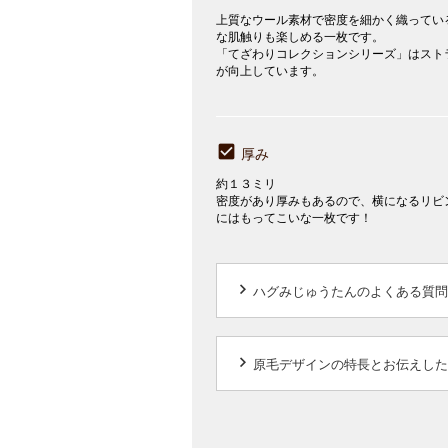
上質なウール素材で密度を細かく織ってい
な肌触りも楽しめる一枚です。
「てざわりコレクションシリーズ」はスト
が向上しています。
厚み
約１３ミリ
密度があり厚みもあるので、横になるリビ
にはもってこいな一枚です！
keyboard_arrow_right
ハグみじゅうたんのよくある質問
keyboard_arrow_right
原毛デザインの特長とお伝えした