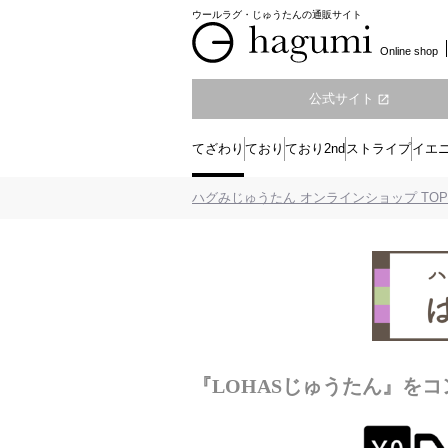
ウールラグ・じゅうたんの通販サイト
Online shop
公式サイト
open_in_new
てざわり
ており
ており2nd
ストライプ
イエ
ハグみじゅうたん オンラインショップ TOP
『LOHASじゅうたん』を