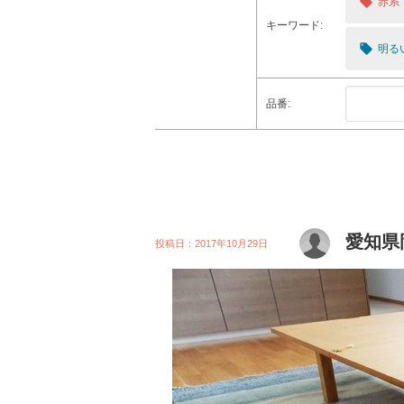
local_offer
赤系
キーワード:
local_offer
明る
品番:
愛知県
投稿日：2017年10月29日