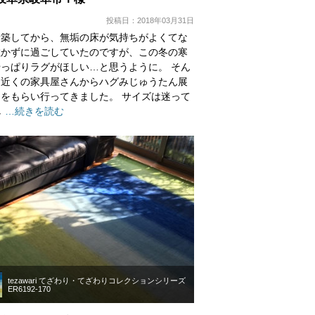
投稿日：2018年03月31日
新築してから、無垢の床が気持ちがよくてな
敷かずに過ごしていたのですが、この冬の寒
っぱりラグがほしい…と思うように。 そん
き近くの家具屋さんからハグみじゅうたん展
をもらい行ってきました。 サイズは迷って
し
…続きを読む
tezawari てざわり・てざわりコレクションシリーズ
ER6192-170