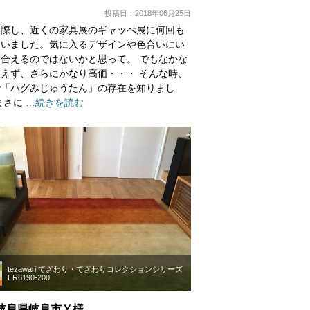
投稿日：2018年06月25日
に際し、近くの家具展のギャッべ展に何回も
ていました。気に入るデザインや色合いにい
合えるのではないかと思って。 でもなかな
えず、さらにかなり高価・・・ そんな時、
で「ハグみじゅうたん」の存在を知りまし
まさに
…続きを読む
tezawari てざわり・てざわりコレクションシリーズ
ER6190-200
岐阜県岐阜市Ｙ様