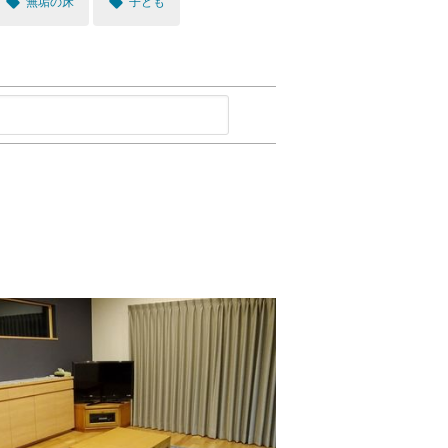
local_offer
local_offer
無垢の床
子ども