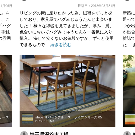
1月06日
投稿日：2018年08月31日
ん』を
リビングの床に座りたかった為、絨毯をずっと探
新築
き、こ
しており、家具屋でハグみじゅうたんと出会いま
通っ
「ハグ
した！ 様々な絨毯を見てきましたが、厚み、質、
つか出
と手触
色合いにおいてハグみじゅうたんを一番気に入り
か出合
の雰囲
購入。 決して安くないお値段ですが、ずっと使用
雑誌
できるもので
…続きを読む
た！ 
シリーズ
stripe リバーシブル・ストライプシリーズ 05
ER3021-150
埼玉県深谷市Ｔ様