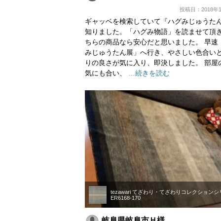
投稿日：2018年1
ギャッベを検索していて『ハグみじゅうた
知りました。「ハグみ物語」を読ませて頂
ちらの商品なら安心だと思いました。 早速
みじゅうたん展」へ行き、やさしい色合い
りの良さが気に入り、即決しました。 部屋
気にも合い、
…続きを読む
tezawari てざわり・てざわりコレクション
ER6168-170
岐阜県岐阜市Ｈ様