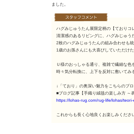
ました。
ハグみじゅうたん展限定柄の【ておりコ
清潔感のあるリビングに、ハグみじゅう
2枚のハグみじゅうたんの組み合わせも
1歳のお孫さんにも大喜びしていただけ
Ｕ様のおっしゃる通り、複雑で繊細な色
時々気分転換に、上下を反対に敷いてみ
↓「ており」の奥深い魅力をこちらのブ
■ブログ記事【手織り絨毯の楽しみ方 ～
https://lohas-rug.com/rug-life/lohas/teori-
これからも長く心地良くお楽しみくださ