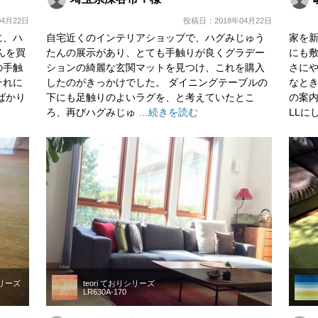
4月22日
投稿日：2018年04月22日
に、ハ
自宅近くのインテリアショップで、ハグみじゅう
家を
んを買
たんの展示があり、とても手触りが良くグラデー
にも
の手触
ションの綺麗な玄関マットを見つけ、これを購入
さにや
それに
したのがきっかけでした。 ダイニングテーブルの
なと
ばかり
下にも足触りのよいラグを、と考えていたとこ
の案内
ろ、再びハグみじゅ
…続きを読む
LLに
シリーズ
teori ておりシリーズ
LR630A-170