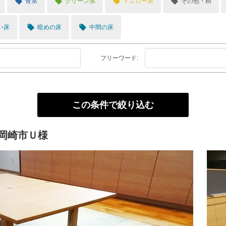
local_offer
local_offer
local_offer
local_offer
青系
グリーン系
イエロー系
その他・柄
local_offer
local_offer
い床
暗めの床
中間の床
フリーワード:
岡崎市Ｕ様