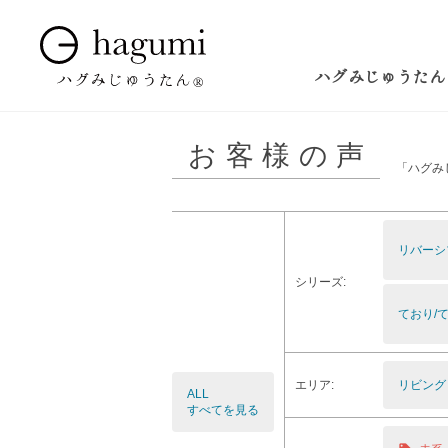
ハグみじゅうたん
お客様の声
「ハグみ
リバーシ
シリーズ:
ており/て
エリア:
リビング
ALL
すべてを見る