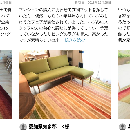
1月08日
投稿日：2018年12月29日
全で喜
マンションの購入にあわせて玄関マットを探して
いつ
、ハグ
いたら、偶然にも近くの家具屋さんにてハグみじ
き家
で企業
ゅうたフェアが開催されていました。ハグみのス
ろだ
魅力を
タッフの方の熱心な説明に納得してしまい、予定
ので
なハグ
していなかったリビングのラグも購入。高かった
触っ
ですが素晴らしい出来
…続きを読む
我が
愛知県知多郡 K様