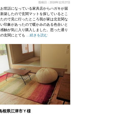
投稿日：2018年12月27日
もお世話になっている家具店からハガキが届
を新築したので玄関マットを探しているとこ
ったので見に行ったところ我が家は北玄関な
寒い印象があったので暖かみのある色合いと
た感触が気に入り購入しました。思った通り
家の玄関にとても
…続きを読む
島根県江津市Ｙ様