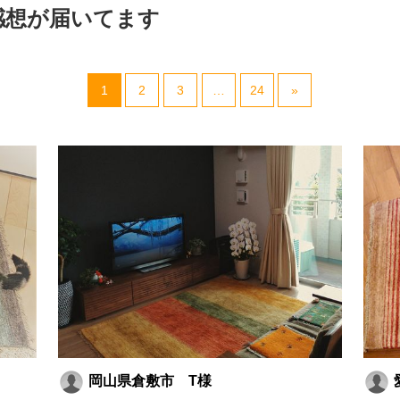
感想が届いてます
1
2
3
…
24
»
岡山県倉敷市 T様