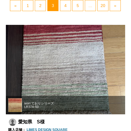
«
1
2
3
4
5
…
20
»
teori ておりシリーズ
LR37A-50
愛知県 S様
購入店舗：
LIMES DESIGN SQUARE