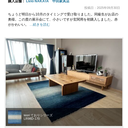
購入店舗：
Livio NAKATA 中田家具店
投稿日：2025年09月30日
ちょうど明日から10月のタイミングで受け取りました。同級生がお店の
奥様。この度の展示会にて、小さいですが玄関用を初購入しました。赤
がかわいい。
…続きを読む
teori ておりシリーズ
LR98D-170