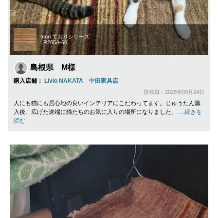
teori ておりシリーズ
LR205A-60
島根県 M様
購入店舗：
Livio NAKATA 中田家具店
投稿日：2025年09月24日
人にも猫にも居心地の良いインテリアにこだわってます。じゅうたん購
入後、広げた途端に猫たちのお気に入りの場所になりました。
…続きを
読む