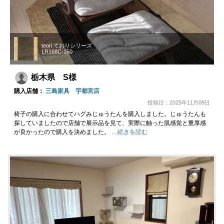
teori ておりシリーズ
LR168C-150
栃木県 S様
購入店舗：
三島家具 宇都宮店
投稿日：2025年11月09日
椅子の購入に合わせてハグみじゅうたんを購入しました。じゅうたんも
探していましたので店舗で展示品を見て、実際に触った肌感覚と重厚感
が良かったので購入を決めました。
…続きを読む