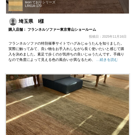
teori ておりシリーズ
LR61A-170
埼玉県 I様
購入店舗： フランネルソファー東京青山ショールーム
投稿日：2025年11月16日
フランネルソファの特別催事サイトでハグみじゅうたんを知りました。
実際に触ってみて、良い物をお手入れしながら長く使いたいと感じて購
入を決めました。素足で歩くのが気持ちの良いじゅうたんです。手織り
なので角度によって見える色の風合いが異なるため、
…続きを読む