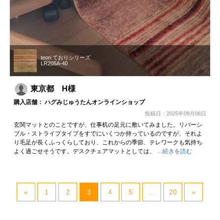
teori ておりシリーズ
LR205A-40
東京都 H様
購入店舗： ハグみじゅうたんオンラインショップ
投稿日：2025年09月06日
玄関マットとのことですが、仕事机の足元に敷いてみました。リバーシ
ブル・ストライプタイプをすでにいくつか持っているのですが、それよ
り毛足が長くふっくらしており、これからの季節、テレワークも気持ち
よく過ごせそうです。デスクチェアマットとしては、
…続きを読む
«
1
2
3
4
5
…
20
»