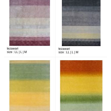
tezawari
tezawari
size :
LL | L | M
size :
LL | L | M