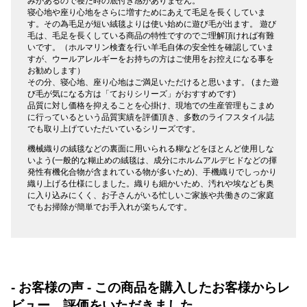
みがあるので寝た時の底付き感がありません。
寝心地や座り心地をさらに増すためにあえて毛足を長くしていま
す。その為毛足が短い絨毯よりは使い始めに遊び毛が出ます。 遊び
毛は、毛足を長くしている商品の特性ですのでご理解頂ければ有難
いです。（ホルマリン検査を行い羊毛自体の安全性を確認していま
すが、ウールアレルギーをお持ちの方はご使用をお控えになる事を
お勧めします）
その分、寝心地、座り心地はご満足いただけると思います。 (また遊
び毛が気になる方は「ておりシリーズ」がおすすめです)
品質に対し価格を抑えることを心掛け、現地での生産管理もこまめ
に行っているという品質実績を評価頂き、多数のライフスタイル誌
でも取り上げていただいているシリーズです。
機械織りの絨毯などの裏面に用いられる糊などをほとんど使用しな
いよう(一般的な糊止めの絨毯は、成分にホルムアルデヒドなどの揮
発性有機化合物が含まれている物が多いため)、手機織りでしっかり
織り上げる仕様にしました。織りも細かいため、汚れや埃なども奥
に入り込みにくく、お子さんがいる忙しいご家族や共働きのご家庭
でもお掃除が簡単でお手入れが楽ちんです。
- お客様の声 - この商品を購入したお客様からレ
ビュー、評価をいただきました。