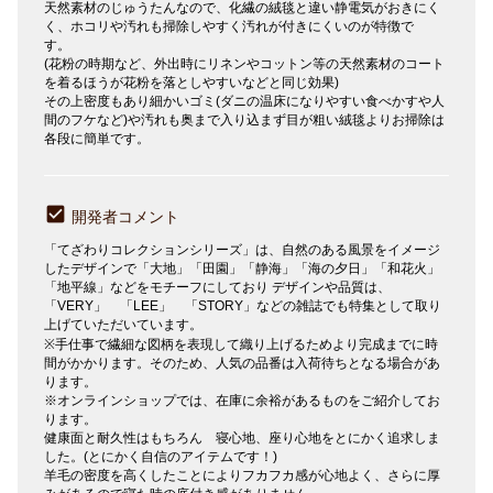
天然素材のじゅうたんなので、化繊の絨毯と違い静電気がおきにく
く、ホコリや汚れも掃除しやすく汚れが付きにくいのが特徴で
す。
(花粉の時期など、外出時にリネンやコットン等の天然素材のコート
を着るほうが花粉を落としやすいなどと同じ効果)
その上密度もあり細かいゴミ(ダニの温床になりやすい食べかすや人
間のフケなど)や汚れも奥まで入り込まず目が粗い絨毯よりお掃除は
各段に簡単です。
開発者コメント
「てざわりコレクションシリーズ」は、自然のある風景をイメージ
したデザインで「大地」「田園」「静海」「海の夕日」「和花火」
「地平線」などをモチーフにしており デザインや品質は、
「VERY」 「LEE」 「STORY」などの雑誌でも特集として取り
上げていただいています。
※手仕事で繊細な図柄を表現して織り上げるためより完成までに時
間がかかります。そのため、人気の品番は入荷待ちとなる場合があ
ります。
※オンラインショップでは、在庫に余裕があるものをご紹介してお
ります。
健康面と耐久性はもちろん 寝心地、座り心地をとにかく追求しま
した。(とにかく自信のアイテムです！)
羊毛の密度を高くしたことによりフカフカ感が心地よく、さらに厚