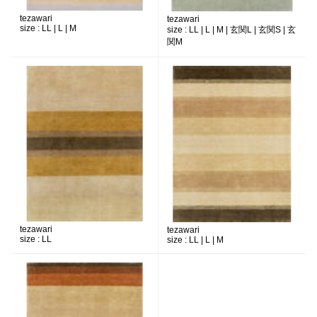
tezawari
tezawari
size :
LL | L | M
size :
LL | L | M | 玄関L | 玄関S | 玄
関M
tezawari
tezawari
size :
LL
size :
LL | L | M