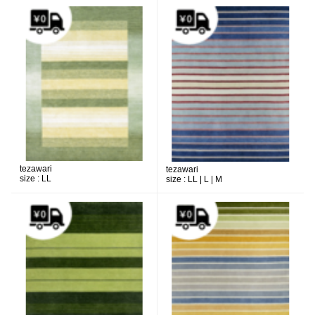
tezawari
tezawari
size :
LL
size :
LL | L | M