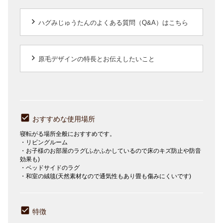
keyboard_arrow_right
ハグみじゅうたんのよくある質問（Q&A）はこちら
keyboard_arrow_right
原毛デザインの特長とお伝えしたいこと
おすすめな使用場所
寝転がる場所全般におすすめです。
・リビングルーム
・お子様のお部屋のラグ(ふかふかしているので床のキズ防止や防音
効果も)
・ベッドサイドのラグ
・和室の絨毯(天然素材なので通気性もあり畳も傷みにくいです)
特徴