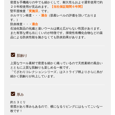
密度を手機織りの中でも細かくして、耐久性もおよそ通常使用で約
２０年程使用が見込めます。
【当社保証期間６年間】
堅牢度検査「
実施済
」です。
ホルマリン検査・・・
適合
（肌着レベルの評価を頂いておりま
す。）
防炎検査・・・
適合
石油化製品の化繊と違いウールは燃え広がらない性質があります。
また有害な煙も出にくいのが特徴です。揮発性有機化合物などの薬
品による防炎性能を施さなくても防炎効果があります。
肌触り
上質なウール素材で密度を細かく織っているので天然素材の風合い
とともに上質な肌触りも楽しめる一枚です。
「てざわりコレクションシリーズ」はストライプ柄よりさらに糸が
細かく肌触りが向上しています。
厚み
約１３ミリ
密度があり厚みもあるので、横になるリビングにはもってこいな一
枚です！