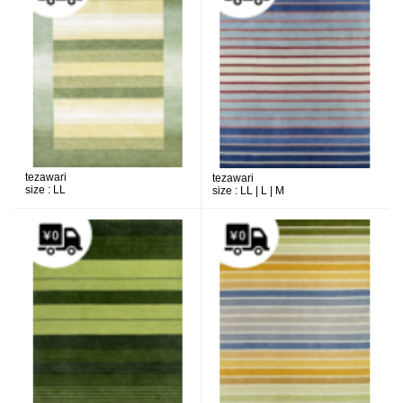
tezawari
tezawari
size :
LL
size :
LL | L | M