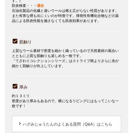
す。）
防炎検査・・・
適合
石油化製品の化繊と違いウールは燃え広がらない性質があります。
また有害な煙も出にくいのが特徴です。揮発性有機化合物などの薬
品による防炎性能を施さなくても防炎効果があります。
肌触り
上質なウール素材で密度を細かく織っているので天然素材の風合い
とともに上質な肌触りも楽しめる一枚です。
「てざわりコレクションシリーズ」はストライプ柄よりさらに糸が
細かく肌触りが向上しています。
厚み
約１３ミリ
密度があり厚みもあるので、横になるリビングにはもってこいな一
枚です！
keyboard_arrow_right
ハグみじゅうたんのよくある質問（Q&A）はこちら