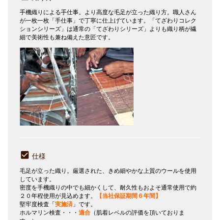
手機織りによる手仕事。より高度な毛足が立った織り方。職人さん
が一枚一枚「手仕事」で丁寧に仕上げています。「てざわりコレク
ションシリーズ」は通常の「てざわりシリーズ」よりも織り柄が繊
細で美術性も兼ね備えた意匠です。
仕様
毛足が立った織り。厳選された、きめ細やかな上質のウールを使用
しています。
密度を手機織りの中でも細かくして、耐久性もおよそ通常使用で約
２０年程使用が見込めます。
【当社保証期間６年間】
堅牢度検査「
実施済
」です。
ホルマリン検査・・・
適合
（肌着レベルの評価を頂いておりま