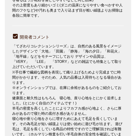
その上密度もあり細かいゴミ(ダニの温床になりやすい食べかすや人
間のフケなど)や汚れも奥まで入り込まず目が粗い絨毯よりお掃除は
各段に簡単です。
開発者コメント
「てざわりコレクションシリーズ」は、自然のある風景をイメージ
したデザインで「大地」「田園」「静海」「海の夕日」「和花火」
「地平線」などをモチーフにしており デザインや品質は、
「VERY」 「LEE」 「STORY」などの雑誌でも特集として取り
上げていただいています。
※手仕事で繊細な図柄を表現して織り上げるためより完成までに時
間がかかります。そのため、人気の品番は入荷待ちとなる場合があ
ります。
※オンラインショップでは、在庫に余裕があるものをご紹介してお
ります。
健康面と耐久性はもちろん 寝心地、座り心地をとにかく追求しま
した。(とにかく自信のアイテムです！)
羊毛の密度を高くしたことによりフカフカ感が心地よく、さらに厚
みがあるので寝た時の底付き感がありません。
寝心地や座り心地をさらに増すためにあえて毛足を長くしていま
す。その為毛足が短い絨毯よりは使い始めに遊び毛が出ます。 遊び
毛は、毛足を長くしている商品の特性ですのでご理解頂ければ有難
いです。（ホルマリン検査を行い羊毛自体の安全性を確認していま