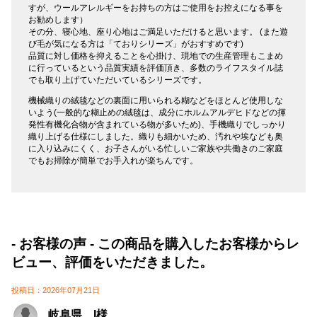
すが、ウールアレルギーをお持ちの方はご使用をお控えになる事を
お勧めします）
その分、寝心地、座り心地はご満足いただけると思います。 (また遊
び毛が気になる方は「ておりシリーズ」がおすすめです)
品質に対し価格を抑えることを心掛け、現地での生産管理もこまめ
に行っているという品質実績を評価頂き、多数のライフスタイル誌
でも取り上げていただいているシリーズです。
機械織りの絨毯などの裏面に用いられる糊などをほとんど使用しな
いよう(一般的な糊止めの絨毯は、成分にホルムアルデヒドなどの揮
発性有機化合物が含まれている物が多いため)、手機織りでしっかり
織り上げる仕様にしました。織りも細かいため、汚れや埃なども奥
に入り込みにくく、お子さんがいる忙しいご家族や共働きのご家庭
でもお掃除が簡単でお手入れが楽ちんです。
- お客様の声 - この商品を購入したお客様からレ
ビュー、評価をいただきました。
投稿日：2026年07月21日
岐阜県 I様