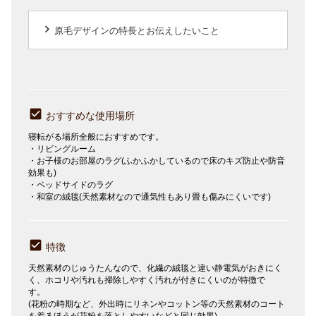
keyboard_arrow_right
原毛デザインの特長とお伝えしたいこと
おすすめな使用場所
寝転がる場所全般におすすめです。
・リビングルーム
・お子様のお部屋のラグ(ふかふかしているので床のキズ防止や防音
効果も)
・ベッドサイドのラグ
・和室の絨毯(天然素材なので通気性もあり畳も傷みにくいです)
特徴
天然素材のじゅうたんなので、化繊の絨毯と違い静電気がおきにく
く、ホコリや汚れも掃除しやすく汚れが付きにくいのが特徴で
す。
(花粉の時期など、外出時にリネンやコットン等の天然素材のコート
を着るほうが花粉を落としやすいなどと同じ効果)