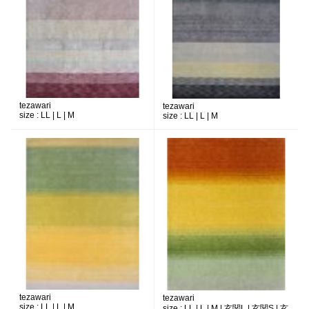
tezawari
tezawari
size :
LL | L | M
size :
LL | L | M
tezawari
tezawari
size :
LL | L | M
size :
LL | L | M | 玄関L | 玄関S | 玄