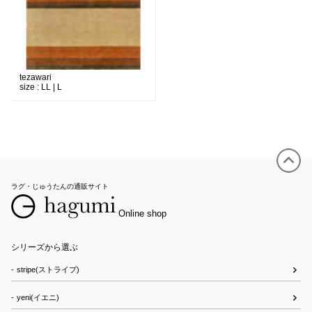
tezawari
size :
LL | L
ラグ・じゅうたんの通販サイト
Online shop
シリーズから選ぶ
stripe(ストライプ)
yeni(イエニ)