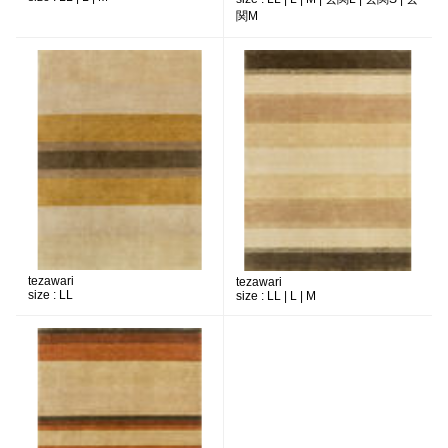
関M
tezawari
tezawari
size :
LL
size :
LL | L | M