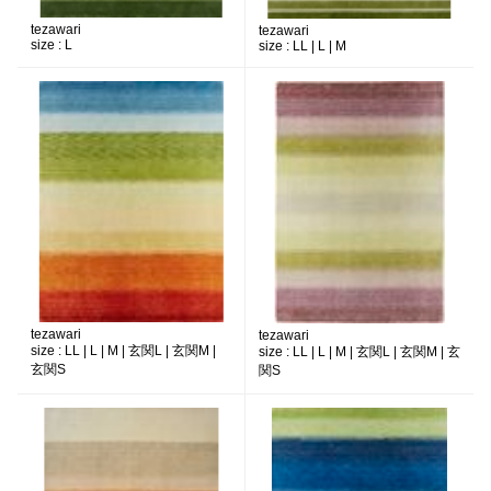
tezawari
tezawari
size :
L
size :
LL | L | M
tezawari
tezawari
size :
LL | L | M | 玄関L | 玄関M |
size :
LL | L | M | 玄関L | 玄関M | 玄
玄関S
関S