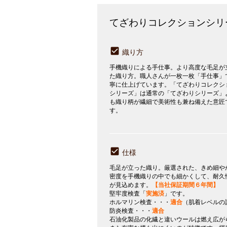
てざわりコレクションシリ
織り方
手機織りによる手仕事。より高度な毛足が
た織り方。職人さんが一枚一枚「手仕事」
寧に仕上げています。「てざわりコレクシ
シリーズ」は通常の「てざわりシリーズ」
も織り柄が繊細で美術性も兼ね備えた意匠
す。
仕様
毛足が立った織り。厳選された、きめ細や
密度を手機織りの中でも細かくして、耐久
が見込めます。
【当社保証期間６年間】
堅牢度検査「
実施済
」です。
ホルマリン検査・・・
適合
（肌着レベルの
防炎検査・・・
適合
石油化製品の化繊と違いウールは燃え広が