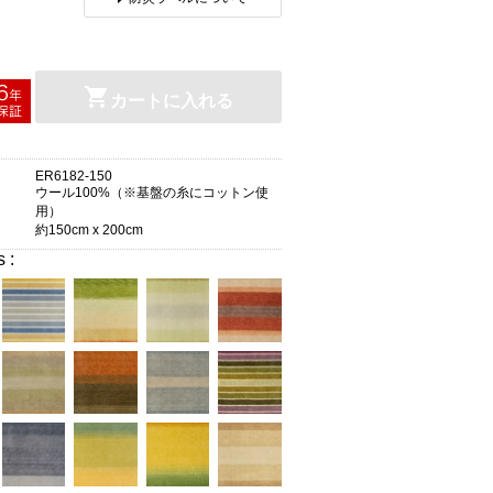
カートに入れる
ER6182-150
ウール100%（※基盤の糸にコットン使
用）
約150cm x 200cm
s :