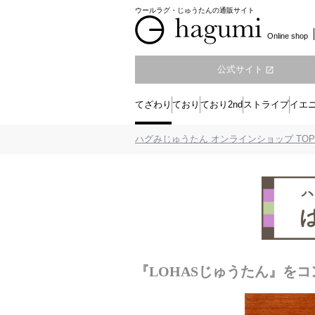
ウールラグ・じゅうたんの通販サイト
Online shop
公式サイト
open_in_new
てざわり
ており
ており2nd
ストライプ
イエ
ハグみじゅうたん オンラインショップ TOP
『LOHASじゅうたん』を