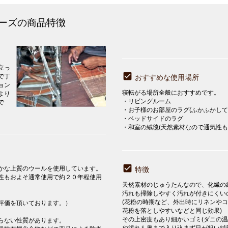
ーズの商品特徴
立っ
で丁
おすすめな使用場所
ョン
寝転がる場所全般におすすめです。
より
・リビングルーム
で
・お子様のお部屋のラグ(ふかふかして
・ベッドサイドのラグ
・和室の絨毯(天然素材なので通気性も
かな上質のウールを使用しています。
特徴
性もおよそ通常使用で約２０年程使用
天然素材のじゅうたんなので、化繊の
汚れも掃除しやすく汚れが付きにく
(花粉の時期など、外出時にリネンや
評価を頂いております。）
花粉を落としやすいなどと同じ効果)
その上密度もあり細かいゴミ(ダニの
らない性質があります。
や汚れも奥まで入り込まず目が粗い絨