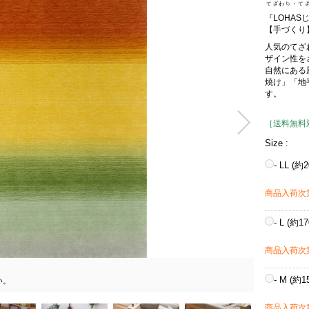
『LOHA
【手づくり
人気のてざ
ザイン性を
自然にある
焼け」「地
す。
［送料無料
Size :
- LL (約
商品入荷次
- L (約1
商品入荷次
- M (約1
い。
商品入荷次