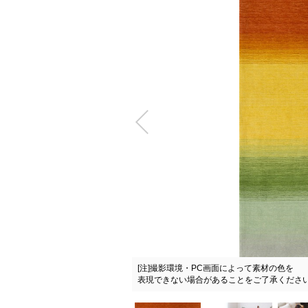
[注]撮影環境・PC画面によって素材の色を
サイズ：150×200cm（Mサイズ）
表現できない場合があることをご了承くださ