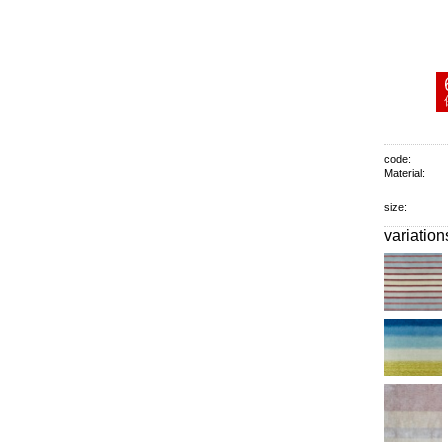
code:
Material:
size:
variation