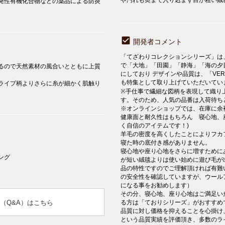
発性有機化合物などの薬品による防炎
開発者コメント
「てざわりコレクションシリーズ」は
で「大地」「田園」「静海」「海の夕
るので天然素材の風合いとともに上質
にしており デザインや品質は、「VER
も特集として取り上げていただいてい
ライプ柄よりさらに糸が細かく肌触り
※手仕事で繊細な図柄を表現して織り
す。そのため、人気の品番は入荷待ち
※オンラインショップでは、在庫に余
健康面と耐久性はもちろん 寝心地、
く自信のアイテムです！)
羊毛の密度を高くしたことによりフカ
寝た時の底付き感がありません。
寝心地や座り心地をさらに増すために
ング
が短い絨毯よりは使い始めに遊び毛が
品の特性ですのでご理解頂ければ有難
の安全性を確認していますが、ウール
になる事をお勧めします）
その分、寝心地、座り心地はご満足いた
（Q&A）はこちら
る方は「ておりシリーズ」がおすすめ
品質に対し価格を抑えることを心掛け
という品質実績を評価頂き、多数のラ