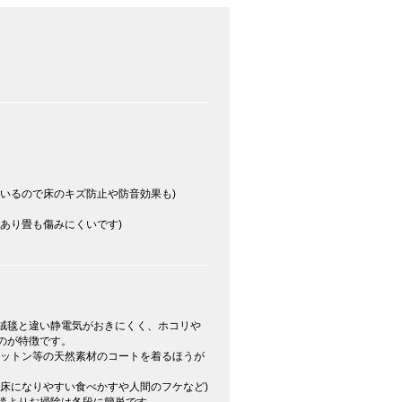
いるので床のキズ防止や防音効果も)
あり畳も傷みにくいです)
絨毯と違い静電気がおきにくく、ホコリや
いのが特徴です。
コットン等の天然素材のコートを着るほうが
温床になりやすい食べかすや人間のフケなど)
毯よりお掃除は各段に簡単です。