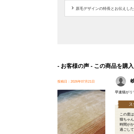
keyboard_arrow_right
原毛デザインの特長とお伝えした
- お客様の声 - この商品
岐
投稿日：2026年07月21日
早速猫がリ
この度は
猫ちゃん
時間がか
過ごして