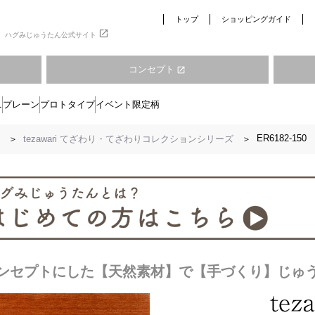
トップ
ショッピングガイド
open_in_new
ハグみじゅうたん公式サイト
コンセプト
open_in_new
ニ
プレーン
プロトタイプ
イベント限定柄
ER6182-150
tezawari てざわり・てざわりコレクションシリーズ
コンセプトにした【天然素材】で【手づくり】じゅ