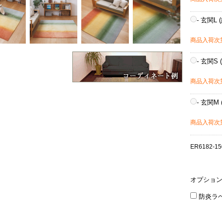
- 玄関L (
商品入荷次
- 玄関S 
商品入荷次
- 玄関M 
商品入荷次
ER6182-15
オプショ
防炎ラ