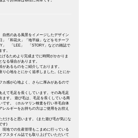
、自然のある風景をイメージしたデザイン
日」「和花火」「地平線」などをモチーフ
Y」 「LEE」 「STORY」などの雑誌で
ます。
上げるためより完成までに時間がかかりま
となる場合があります。
裕があるものをご紹介しております。
座り心地をとにかく追求しました。(とにか
フカ感が心地よく、さらに厚みがあるので
あえて毛足を長くしています。その為毛足
出ます。 遊び毛は、毛足を長くしている商
いです。（ホルマリン検査を行い羊毛自体
アレルギーをお持ちの方はご使用をお控え
だけると思います。 (また遊び毛が気にな
です)
、現地での生産管理もこまめに行っている
イフスタイル誌でも取り上げていただいて