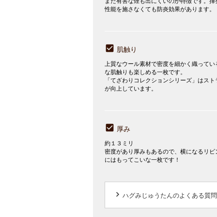
また有害な煙も出にくいのが特徴です。揮
性能を施さなくても防炎効果があります。
肌触り
上質なウール素材で密度を細かく織ってい
な肌触りも楽しめる一枚です。
「てざわりコレクションシリーズ」はスト
が向上しています。
厚み
約１３ミリ
密度があり厚みもあるので、横になるリビ
にはもってこいな一枚です！
keyboard_arrow_right
ハグみじゅうたんのよくある質問