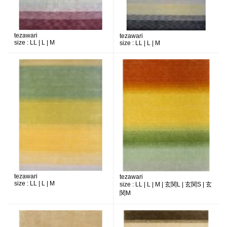
tezawari
tezawari
size :
LL | L | M
size :
LL | L | M
tezawari
tezawari
size :
LL | L | M
size :
LL | L | M | 玄関L | 玄関S | 玄
関M