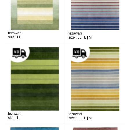
tezawari
tezawari
size :
LL
size :
LL | L | M
tezawari
tezawari
size :
L
size :
LL | L | M