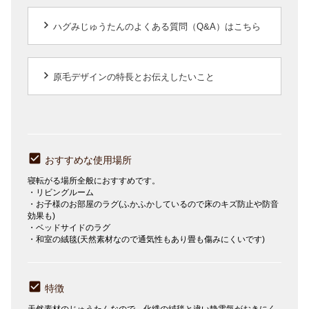
keyboard_arrow_right
ハグみじゅうたんのよくある質問（Q&A）はこちら
keyboard_arrow_right
原毛デザインの特長とお伝えしたいこと
おすすめな使用場所
寝転がる場所全般におすすめです。
・リビングルーム
・お子様のお部屋のラグ(ふかふかしているので床のキズ防止や防音
効果も)
・ベッドサイドのラグ
・和室の絨毯(天然素材なので通気性もあり畳も傷みにくいです)
特徴
天然素材のじゅうたんなので、化繊の絨毯と違い静電気がおきにく