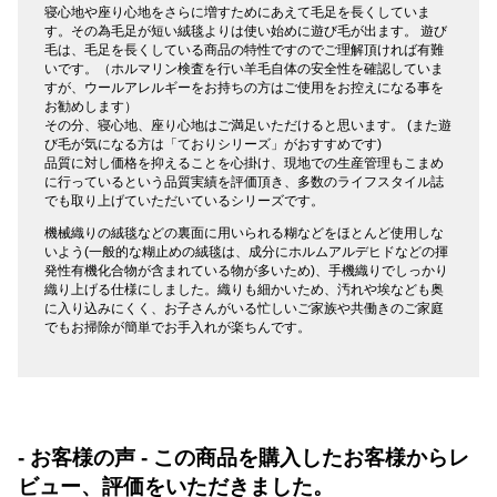
寝心地や座り心地をさらに増すためにあえて毛足を長くしていま
す。その為毛足が短い絨毯よりは使い始めに遊び毛が出ます。 遊び
毛は、毛足を長くしている商品の特性ですのでご理解頂ければ有難
いです。（ホルマリン検査を行い羊毛自体の安全性を確認していま
すが、ウールアレルギーをお持ちの方はご使用をお控えになる事を
お勧めします）
その分、寝心地、座り心地はご満足いただけると思います。 (また遊
び毛が気になる方は「ておりシリーズ」がおすすめです)
品質に対し価格を抑えることを心掛け、現地での生産管理もこまめ
に行っているという品質実績を評価頂き、多数のライフスタイル誌
でも取り上げていただいているシリーズです。
機械織りの絨毯などの裏面に用いられる糊などをほとんど使用しな
いよう(一般的な糊止めの絨毯は、成分にホルムアルデヒドなどの揮
発性有機化合物が含まれている物が多いため)、手機織りでしっかり
織り上げる仕様にしました。織りも細かいため、汚れや埃なども奥
に入り込みにくく、お子さんがいる忙しいご家族や共働きのご家庭
でもお掃除が簡単でお手入れが楽ちんです。
- お客様の声 - この商品を購入したお客様からレ
ビュー、評価をいただきました。