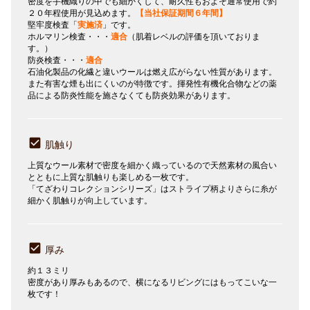
密度を手機織りの中でも細かくして、耐久性もおよそ通常使用で約
２０年程使用が見込めます。
【当社保証期間６年間】
堅牢度検査「
実施済
」です。
ホルマリン検査・・・
適合
（肌着レベルの評価を頂いておりま
す。）
防炎検査・・・
適合
石油化製品の化繊と違いウールは燃え広がらない性質があります。
また有害な煙も出にくいのが特徴です。揮発性有機化合物などの薬
品による防炎性能を施さなくても防炎効果があります。
肌触り
上質なウール素材で密度を細かく織っているので天然素材の風合い
とともに上質な肌触りも楽しめる一枚です。
「てざわりコレクションシリーズ」はストライプ柄よりさらに糸が
細かく肌触りが向上しています。
厚み
約１３ミリ
密度があり厚みもあるので、横になるリビングにはもってこいな一
枚です！