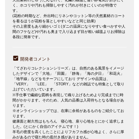
く、ホコリや汚れも掃除しやすく汚れが付きにくいのが特徴で
す。
(花粉の時期など、外出時にリネンやコットン等の天然素材のコート
を着るほうが花粉を落としやすいなどと同じ効果)
その上密度もあり細かいゴミ(ダニの温床になりやすい食べかすや人
間のフケなど)や汚れも奥まで入り込まず目が粗い絨毯よりお掃除は
各段に簡単です。
開発者コメント
「てざわりコレクションシリーズ」は、自然のある風景をイメージ
したデザインで「大地」「田園」「静海」「海の夕日」「和花火」
「地平線」などをモチーフにしており デザインや品質は、
「VERY」 「LEE」 「STORY」などの雑誌でも特集として取り
上げていただいています。
※手仕事で繊細な図柄を表現して織り上げるためより完成までに時
間がかかります。そのため、人気の品番は入荷待ちとなる場合があ
ります。
※オンラインショップでは、在庫に余裕があるものをご紹介してお
ります。
健康面と耐久性はもちろん 寝心地、座り心地をとにかく追求しま
した。(とにかく自信のアイテムです！)
羊毛の密度を高くしたことによりフカフカ感が心地よく、さらに厚
みがあるので寝た時の底付き感がありません。