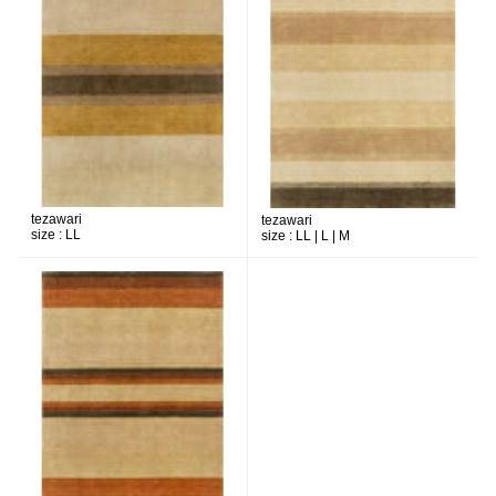
tezawari
tezawari
size :
LL
size :
LL | L | M