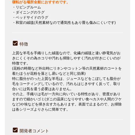
寝転がる場所全般におすすめです。
・リビングルーム
・ダイニングのラグ
・ベッドサイドのラグ
・和室の絨毯(天然素材なので通気性もあり畳も傷みにくいです)
特徴
上質な羊毛を手織りした絨毯なので、化繊の絨毯と違い静電気がお
きにくくその為ホコリや汚れも掃除しやすく汚れが付きにくいのが
特徴です。
(花粉の時期など外出時にリネンやコットン等の天然素材のコートを
着たほうが花粉を落とし易いなどと同じ効果)
特に脂分がのった上質な羊毛は、ジュースなどをこぼしても脂分が
毛をコーティングしているので、汚れもはじきやすく反って、取り
合いには気を遣う必要はありません。
その上、手織りは毛が一方向に向いている特性があり、密度があり
ますので細かいゴミ(ダニの温床になりやすい食べカスや人間のフケ
など)や埃などを掃き出す力もあります。表面で止まるので、お掃除
は各シリーズよりさらに簡単です。
開発者コメント