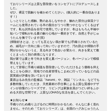
ておりシリーズは上質な普段使いをコンセプトにプロデュースしま
した。
ぜひ、裸足で肌触りを確かめてください。(個人的に一番自信ありま
す！)
しっとりとした感触、艶のあるしなやかさ、触れた部分は保湿クリ
ームにも使用されている羊の脂分がうつり艶つやとなってくるはず
です。私も試作品を自宅で使用していますが、冬はもちろん半袖や
短パンで寝転がれる夏の触り心地が一番好きです。自然と手がじゅ
うたんを撫でています(笑)
(掃除好きとは、とっても言えない我が家でも)手織りされているた
め、絨毛が一方向に揃って向いていますので、汚れ防止や掃除の手
間がかからないうえ、見る向きで色合いが変わり、向きを変えて敷
くとまったく別の表情になります。
我が家では夏と冬で向きを変え夏バージョン、冬バージョンで模様
替えをしています。
そして皆様に手織り絨毯を普段使いしていただけるよう価格を抑え
ることを心掛け、現地での生産管理もこまめに行っているなどの品
質実績が評価を頂いております
栗原はるみ先生の監修誌「harumi」や、雑誌「リンネル」などでも
多数特集していただき、天然素材の手仕事による上質な質感やデザ
インが自慢のシリーズです。リビングは家族全員がつどい絆をふか
める大切な空間です。上質なLOHASな生活を楽しんでください。
★お知らせ★
手織りのため織り上げるのに時間がかかるため、そんなに多く造れ
ません。そのため「ておりシリーズ」は、全国のハグみじゅうたん