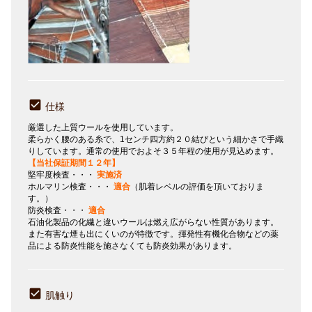
仕様
厳選した上質ウールを使用しています。
柔らかく腰のある糸で、1センチ四方約２０結びという細かさで手織
りしています。通常の使用でおよそ３５年程の使用が見込めます。
【当社保証期間１２年】
堅牢度検査・・・
実施済
ホルマリン検査・・・
適合
（肌着レベルの評価を頂いておりま
す。）
防炎検査・・・
適合
石油化製品の化繊と違いウールは燃え広がらない性質があります。
また有害な煙も出にくいのが特徴です。揮発性有機化合物などの薬
品による防炎性能を施さなくても防炎効果があります。
肌触り