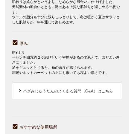
肌触りは柔らかというより、なめらかな風合いに仕上げました。
天然素材の風合いとともに艶のある上質な肌触りが楽しめる一枚で
す。
ウールの脂分も十分に残りしっとりして、冬は暖かく夏はサラッと
した肌触りが一年を通して楽しめます。
厚み
約9ミリ
一センチ四方約２０結びという密度があるのであえて、ほどよい厚
さにしました。
足をギュッととじると、糸の密度が感じられます。
床暖やホットカーペットの上にも敷いても程よい厚さです。
keyboard_arrow_right
ハグみじゅうたんのよくある質問（Q&A）はこちら
おすすめな使用場所