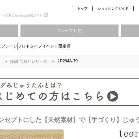
トップ
ショッピングガイド
open_in_new
ハグみじゅうたん公式サイト
コンセプト
open_in_new
ニ
プレーン
プロトタイプ
イベント限定柄
LR294A-70
teori ておりシリーズ
コンセプトにした【天然素材】で【手づくり】じゅ