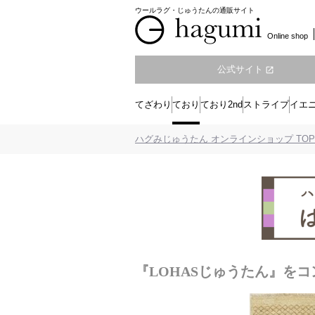
ウールラグ・じゅうたんの通販サイト
Online shop
公式サイト
open_in_new
てざわり
ており
ており2nd
ストライプ
イエ
ハグみじゅうたん オンラインショップ TOP
『LOHASじゅうたん』を