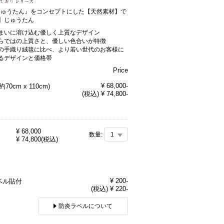
Sじゅうたん』をコンセプトにした【天然素材】で
】じゅうたん
まいに溶け込む優しく上質なデザイン
らではの上質さと、優しい色合いが特徴
の手織り絨毯に比べ、より若い世代のお客様に
るデザインと価格帯
Price
¥ 68,000-
約70cm x 110cm)
(税込) ¥ 74,800-
¥
68,000
数量:
¥
74,800
(税込)
ン
¥ 200-
ベル貼付
(税込) ¥ 220-
防炎ラベルについて