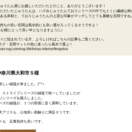
ゅうたん展にお越しいただいたとのこと、ありがとうございます！
ただいたじゅうたんは、ハグみじゅうたんておりシリーズの中でもとくに繊細な柄
ある床材と、ておりじゅうたんの上質な印象がマッチしてとても素敵な玄関ですね
持ちの良い玄関は風水的にも良い運が入ってくるそうですよ！
もI様にとって良い年となりますように♪
トに悩まれている方、よろしければこちらの記事もご覧ください。
ラグ・玄関マットの色に迷ったら風水で選ぶ！
ohas-rug.com/rug-life/lohas-interior/fengshui
神奈川県大和市Ｓ様
新しい絨毯が来ました。(^^♪
、ストライプシリーズの絨毯で統一していましたが
りシリーズを購入しました。
ーズの絨毯が、１つの部屋に旨く調和しています。
犬アリスも、心地良い肌触りに満足そうです。
々も 足裏気持ち良いです。