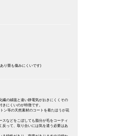
あり畳も傷みにくいです)
化繊の絨毯と違い静電気がおきにくくその
付きにくいのが特徴です。
ットン等の天然素材のコートを着たほうが花
ースなどをこぼしても脂分が毛をコーティ
く反って、取り合いには気を遣う必要はあ
いる特性があり、密度がありますので細か