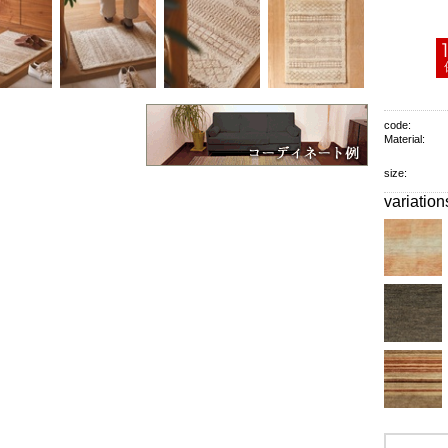
code:
Material:
size:
variation