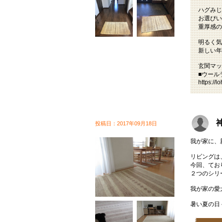
ハグみじ
お選びい
重厚感の
明るく気
新しい年
玄関マッ
■ウール
https://l
投稿日：2017年09月18日
我が家に、
リビングは
今回、てお
２つのシリ
我が家の愛
暑い夏の日