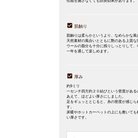
性能を施さなくても防炎効果があります。
肌触り
肌触りは柔らかというより、なめらかな風
天然素材の風合いとともに艶のある上質な
ウールの脂分も十分に残りしっとりして、
一年を通して楽しめます。
厚み
約9ミリ
一センチ四方約２０結びという密度がある
あえて、ほどよい厚さにしました。
足をギュッととじると、糸の密度が感じら
す。
床暖やホットカーペットの上にも敷いても
い厚さです。