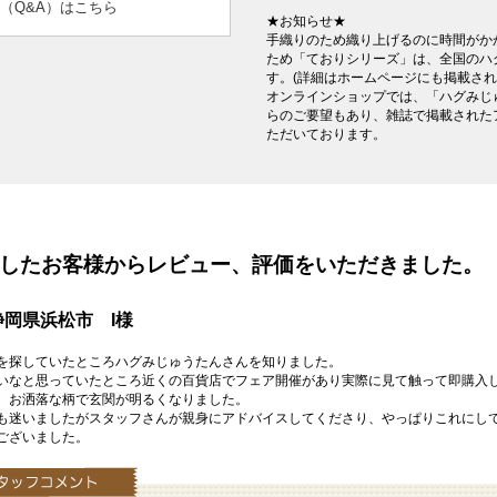
（Q&A）はこちら
★お知らせ★
手織りのため織り上げるのに時間がか
ため「ておりシリーズ」は、全国のハ
す。(詳細はホームページにも掲載さ
オンラインショップでは、「ハグみじ
らのご要望もあり、雑誌で掲載された
ただいております。
を購入したお客様からレビュー、評価をいただきました。
岡県浜松市 I様
を探していたところハグみじゅうたんさんを知りました。
いなと思っていたところ近くの百貨店でフェア開催があり実際に見て触って即購入
、お洒落な柄で玄関が明るくなりました。
も迷いましたがスタッフさんが親身にアドバイスしてくださり、やっぱりこれにし
ございました。