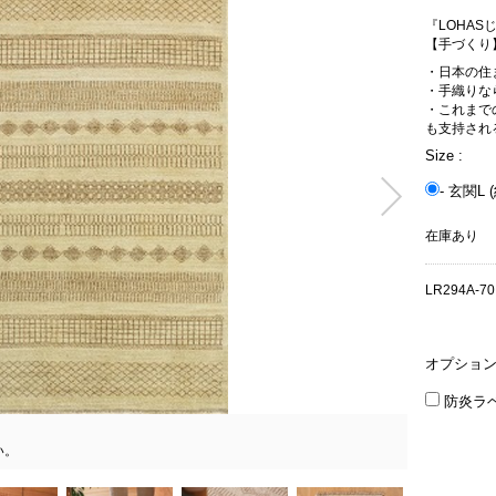
『LOHA
【手づくり
・日本の住
・手織りな
・これまで
も支持され
Size :
- 玄関L (
在庫あり
LR294A-70
オプショ
防炎ラ
い。