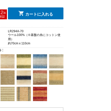
カートに入れる
LR294A-70
ウール100%（※基盤の糸にコットン使
用）
約70cm x 110cm
s :