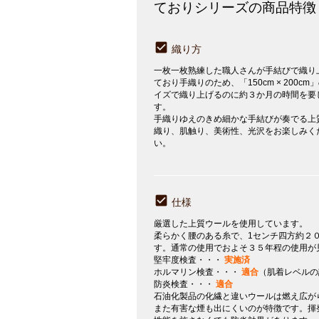
ておりシリーズの商品特徴
織り方
一枚一枚熟練した職人さんが手結びで織り
ており手織りのため、「150cm × 200cm
イズで織り上げるのに約３か月の時間を要
す。
手織りゆえのきめ細かな手結びが奏でる上
織り、肌触り、美術性、光沢をお楽しみく
い。
仕様
厳選した上質ウールを使用しています。
柔らかく腰のある糸で、1センチ四方約２
す。通常の使用でおよそ３５年程の使用が
堅牢度検査・・・
実施済
ホルマリン検査・・・
適合
（肌着レベルの
防炎検査・・・
適合
石油化製品の化繊と違いウールは燃え広が
また有害な煙も出にくいのが特徴です。揮