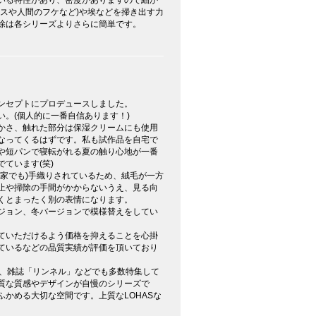
カスや人間のフケなど)や埃などを掃き出す力
除は各シリーズよりさらに簡単です。
ンセプトにプロデュースしました。
。(個人的に一番自信あります！)
かさ、触れた部分は保湿クリームにも使用
なってくるはずです。私も試作品を自宅で
や短パンで寝転がれる夏の触り心地が一番
ています(笑)
が家でも)手織りされているため、絨毛が一方
止や掃除の手間がかからないうえ、見る向
くとまったく別の表情になります。
ジョン、冬バージョンで模様替えをしてい
ていただけるよう価格を抑えることを心掛
ているなどの品質実績が評価を頂いており
」や、雑誌「リンネル」などでも多数特集して
質な質感やデザインが自慢のシリーズで
かめる大切な空間です。上質なLOHASな