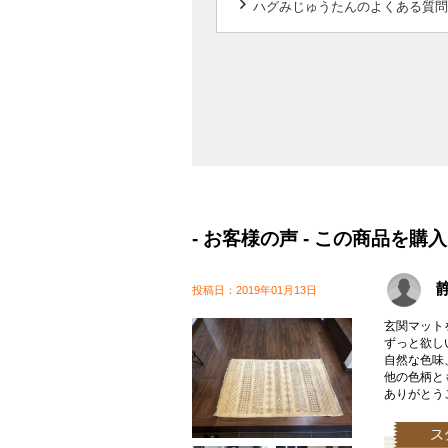
keyboard_arrow_right
ハグみじゅうたんのよくある質問
- お客様の声 - この商品
静
投稿日：2019年01月13日
玄関マット
ずっと欲し
自然な色味
他の色柄と
ありがとう