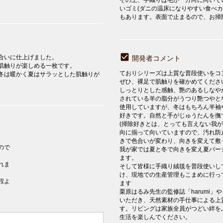
いゴミ(ダニの温床になりやすい食べ
もあります。表面で止まるので、お掃
合いに仕上げました。
開発者コメント
肌触りが楽しめる一枚です。
ておりシリーズは上質な普段使いをコ
冬は暖かく夏はサラッとした肌触りが
ぜひ、裸足で肌触りを確かめてください
しっとりとした感触、艶のあるしなや
されている羊の脂分がうつり艶つやと
使用していますが、冬はもちろん半袖
好きです。自然と手がじゅうたんを撫で
(掃除好きとは、とっても言えない我
向に揃って向いていますので、汚れ防
きで色合いが変わり、向きを変えて敷
ので
我が家では夏と冬で向きを変え夏バー
ます。
れま
そして皆様に手織り絨毯を普段使いし
け、現地での生産管理もこまめに行っ
程よ
ます
栗原はるみ先生の監修誌「harumi
いただき、天然素材の手仕事による上
す。リビングは家族全員がつどい絆をふ
生活を楽しんでください。