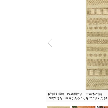
[注]撮影環境・PC画面によって素材の色を
【数量限定】ておりシリーズ / LR204A
表現できない場合があることをご了承くださ