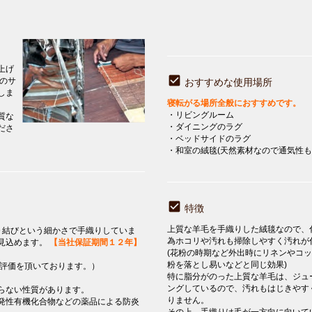
上げ
」のサ
おすすめな使用場所
しま
寝転がる場所全般におすすめです。
・リビングルーム
質な
・ダイニングのラグ
ださ
・ベッドサイドのラグ
・和室の絨毯(天然素材なので通気性も
特徴
上質な羊毛を手織りした絨毯なので、
０結びという細かさで手織りしていま
為ホコリや汚れも掃除しやすく汚れが
見込めます。
【当社保証期間１２年】
(花粉の時期など外出時にリネンやコ
粉を落とし易いなどと同じ効果)
評価を頂いております。）
特に脂分がのった上質な羊毛は、ジュ
ングしているので、汚れもはじきやす
らない性質があります。
りません。
発性有機化合物などの薬品による防炎
その上、手織りは毛が一方向に向いて