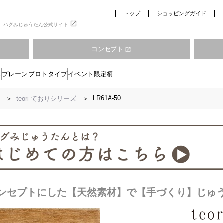
トップ
ショッピングガイド
open_in_new
ハグみじゅうたん公式サイト
コンセプト
open_in_new
ニ
プレーン
プロトタイプ
イベント限定柄
LR61A-50
teori ておりシリーズ
コンセプトにした【天然素材】で【手づくり】じゅ