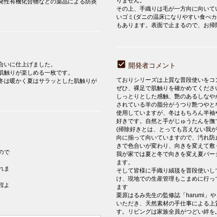
りません。
発性有機化合物などの薬品による防炎
その上、手織りは毛が一方向に向いて
いゴミ(ダニの温床になりやすい食べ
もあります。表面で止まるので、お掃
合いに仕上げました。
開発者コメント
肌触りが楽しめる一枚です。
ておりシリーズは上質な普段使いをコ
冬は暖かく夏はサラッとした肌触りが
ぜひ、裸足で肌触りを確かめてください
しっとりとした感触、艶のあるしなや
されている羊の脂分がうつり艶つやと
使用していますが、冬はもちろん半袖
好きです。自然と手がじゅうたんを撫で
(掃除好きとは、とっても言えない我
向に揃って向いていますので、汚れ防
きで色合いが変わり、向きを変えて敷
ので
我が家では夏と冬で向きを変え夏バー
ます。
れま
そして皆様に手織り絨毯を普段使いし
け、現地での生産管理もこまめに行っ
程よ
ます
栗原はるみ先生の監修誌「harumi
いただき、天然素材の手仕事による上
す。リビングは家族全員がつどい絆をふ