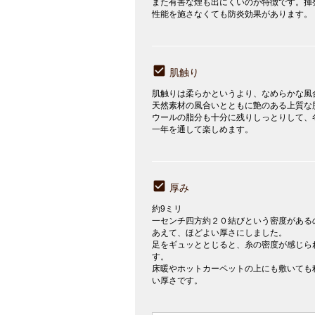
また有害な煙も出にくいのが特徴です。揮
性能を施さなくても防炎効果があります。
肌触り
肌触りは柔らかというより、なめらかな風
天然素材の風合いとともに艶のある上質な
ウールの脂分も十分に残りしっとりして、
一年を通して楽しめます。
厚み
約9ミリ
一センチ四方約２０結びという密度がある
あえて、ほどよい厚さにしました。
足をギュッととじると、糸の密度が感じら
す。
床暖やホットカーペットの上にも敷いても
い厚さです。