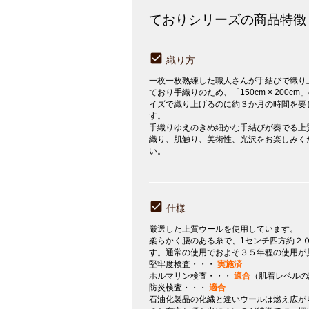
ておりシリーズの商品特徴
織り方
一枚一枚熟練した職人さんが手結びで織り
ており手織りのため、「150cm × 200cm
イズで織り上げるのに約３か月の時間を要
す。
手織りゆえのきめ細かな手結びが奏でる上
織り、肌触り、美術性、光沢をお楽しみく
い。
仕様
厳選した上質ウールを使用しています。
柔らかく腰のある糸で、1センチ四方約２
す。通常の使用でおよそ３５年程の使用が
堅牢度検査・・・
実施済
ホルマリン検査・・・
適合
（肌着レベルの
防炎検査・・・
適合
石油化製品の化繊と違いウールは燃え広が