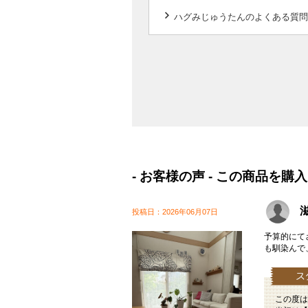
keyboard_arrow_right
ハグみじゅうたんのよくある質問
- お客様の声 - この商品
投稿日：2026年06月07日
予算的にて
も馴染んで
この度は