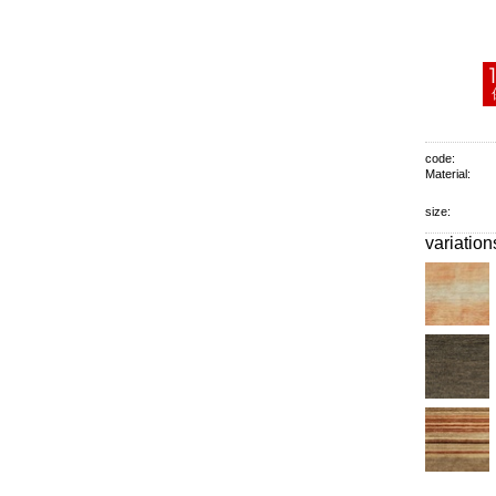
code:
Material:
size:
variation