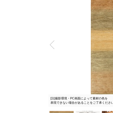
[注]撮影環境・PC画面によって素材の色を
ておりシリーズ生産地応援企画
表現できない場合があることをご了承くださ