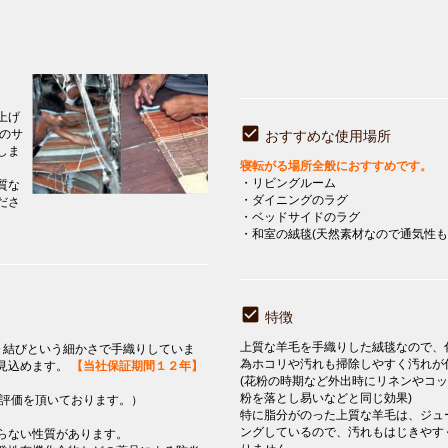
上げ
」のサ
おすすめな使用場所
しま
寝転がる場所全般におすすめです。
・リビングルーム
質な
・ダイニングのラグ
ださ
・ベッドサイドのラグ
・和室の絨毯(天然素材なので通気性も
特徴
上質な羊毛を手織りした絨毯なので、
０結びという細かさで手織りしていま
為ホコリや汚れも掃除しやすく汚れが
見込めます。
【当社保証期間１２年】
(花粉の時期など外出時にリネンやコ
粉を落とし易いなどと同じ効果)
評価を頂いております。）
特に脂分がのった上質な羊毛は、ジュ
ングしているので、汚れもはじきやす
らない性質があります。