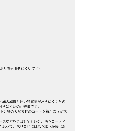
あり畳も傷みにくいです)
化繊の絨毯と違い静電気がおきにくくその
付きにくいのが特徴です。
ットン等の天然素材のコートを着たほうが花
ースなどをこぼしても脂分が毛をコーティ
く反って、取り合いには気を遣う必要はあ