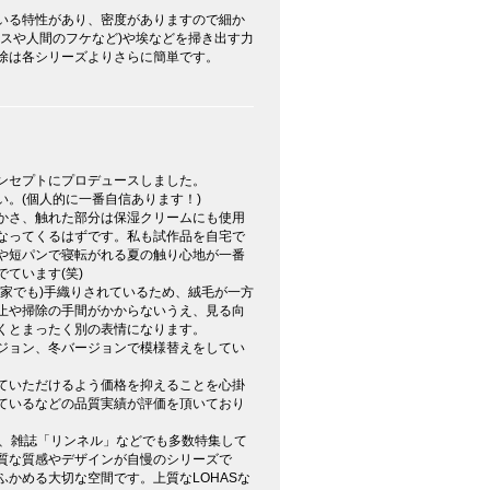
いる特性があり、密度がありますので細か
カスや人間のフケなど)や埃などを掃き出す力
除は各シリーズよりさらに簡単です。
ンセプトにプロデュースしました。
。(個人的に一番自信あります！)
かさ、触れた部分は保湿クリームにも使用
なってくるはずです。私も試作品を自宅で
や短パンで寝転がれる夏の触り心地が一番
ています(笑)
が家でも)手織りされているため、絨毛が一方
止や掃除の手間がかからないうえ、見る向
くとまったく別の表情になります。
ジョン、冬バージョンで模様替えをしてい
ていただけるよう価格を抑えることを心掛
ているなどの品質実績が評価を頂いており
」や、雑誌「リンネル」などでも多数特集して
質な質感やデザインが自慢のシリーズで
かめる大切な空間です。上質なLOHASな