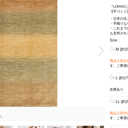
『LOHA
【手づくり
・日本の住
・手織りな
・これまで
も支持され
Size :
- M (約1
商品入荷次
す。ご希望
- L (約1
在庫あり
- LL (約
商品入荷次
い。
す。ご希望