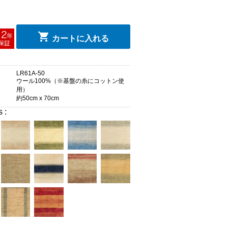
カートに入れる
LR61A-50
ウール100%（※基盤の糸にコットン使
用）
約50cm x 70cm
s :