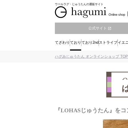
ウールラグ・じゅうたんの通販サイト
Online shop
公式サイト
open_in_new
てざわり
ており
ており2nd
ストライプ
イエ
ハグみじゅうたん オンラインショップ TOP
『LOHASじゅうたん』を