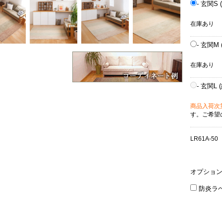
- 玄関S 
在庫あり
- 玄関M 
在庫あり
- 玄関L (
商品入荷次
す。ご希望
LR61A-50
オプショ
防炎ラ