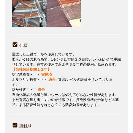
仕様
厳選した上質ウールを使用しています。
柔らかく腰のある糸で、1センチ四方約２０結びという細かさで手織
りしています。通常の使用でおよそ３５年程の使用が見込めます。
【当社保証期間１２年】
堅牢度検査・・・
実施済
ホルマリン検査・・・
適合
（肌着レベルの評価を頂いておりま
す。）
防炎検査・・・
適合
石油化製品の化繊と違いウールは燃え広がらない性質があります。
また有害な煙も出にくいのが特徴です。揮発性有機化合物などの薬
品による防炎性能を施さなくても防炎効果があります。
肌触り