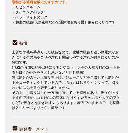
寝転がる場所全般におすすめです。
・リビングルーム
・ダイニングのラグ
・ベッドサイドのラグ
・和室の絨毯(天然素材なので通気性もあり畳も傷みにくいです)
特徴
上質な羊毛を手織りした絨毯なので、化繊の絨毯と違い静電気がお
きにくくその為ホコリや汚れも掃除しやすく汚れが付きにくいのが
特徴です。
(花粉の時期など外出時にリネンやコットン等の天然素材のコートを
着たほうが花粉を落とし易いなどと同じ効果)
特に脂分がのった上質な羊毛は、ジュースなどをこぼしても脂分が
毛をコーティングしているので、汚れもはじきやすく反って、取り
合いには気を遣う必要はありません。
その上、手織りは毛が一方向に向いている特性があり、密度があり
ますので細かいゴミ(ダニの温床になりやすい食べカスや人間のフケ
など)や埃などを掃き出す力もあります。表面で止まるので、お掃除
は各シリーズよりさらに簡単です。
開発者コメント