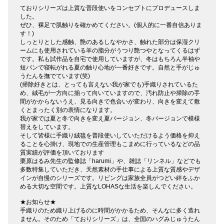
ておりシリーズは上質な普段使いをコンセプトにプロデュースしま
した。
ぜひ、裸足で肌触りを確かめてください。(個人的に一番自信ありま
す！)
しっとりとした感触、艶のあるしなやかさ、触れた部分は保湿クリ
ームにも使用されている羊の脂分がうつり艶つやとなってくるはず
です。私も試作品を自宅で使用していますが、冬はもちろん半袖や
短パンで寝転がれる夏の触り心地が一番好きです。自然と手がじゅ
うたんを撫でています(笑)
(掃除好きとは、とっても言えない我が家でも)手織りされているた
め、絨毛が一方向に揃って向いていますので、汚れ防止や掃除の手
間がかからないうえ、見る向きで色合いが変わり、向きを変えて敷
くとまったく別の表情になります。
我が家では夏と冬で向きを変え夏バージョン、冬バージョンで模様
替えをしています。
そして皆様に手織り絨毯を普段使いしていただけるよう価格を抑え
ることを心掛け、現地での生産管理もこまめに行っているなどの品
質実績が評価を頂いております
栗原はるみ先生の監修誌「harumi」や、雑誌「リンネル」などでも
多数特集していただき、天然素材の手仕事による上質な質感やデザ
インが自慢のシリーズです。リビングは家族全員がつどい絆をふか
める大切な空間です。上質なLOHASな生活を楽しんでください。
★お知らせ★
手織りのため織り上げるのに時間がかかるため、そんなに多く造れ
ません。そのため「ておりシリーズ」は、全国のハグみじゅうたん