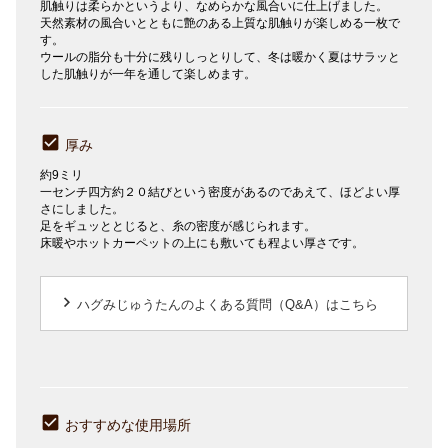
肌触りは柔らかというより、なめらかな風合いに仕上げました。
天然素材の風合いとともに艶のある上質な肌触りが楽しめる一枚で
す。
ウールの脂分も十分に残りしっとりして、冬は暖かく夏はサラッと
した肌触りが一年を通して楽しめます。
厚み
約9ミリ
一センチ四方約２０結びという密度があるのであえて、ほどよい厚
さにしました。
足をギュッととじると、糸の密度が感じられます。
床暖やホットカーペットの上にも敷いても程よい厚さです。
keyboard_arrow_right
ハグみじゅうたんのよくある質問（Q&A）はこちら
おすすめな使用場所