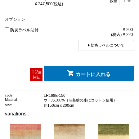
数量:
¥
247,500
(税込)
オプション
¥ 200-
防炎ラベル貼付
(税込) ¥ 220-
防炎ラベルについて
カートに入れる
code:
LR168E-150
Material:
ウール100%（※基盤の糸にコットン使用）
size:
約150cm x 200cm
variations :