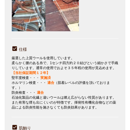
仕様
厳選した上質ウールを使用しています。
柔らかく腰のある糸で、1センチ四方約２０結びという細かさで手織
りしています。通常の使用でおよそ３５年程の使用が見込めます。
【当社保証期間１２年】
堅牢度検査・・・
実施済
ホルマリン検査・・・
適合
（肌着レベルの評価を頂いておりま
す。）
防炎検査・・・
適合
石油化製品の化繊と違いウールは燃え広がらない性質があります。
また有害な煙も出にくいのが特徴です。揮発性有機化合物などの薬
品による防炎性能を施さなくても防炎効果があります。
肌触り