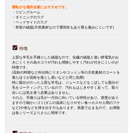
寝転がる場所全般におすすめです。
・リビングルーム
・ダイニングのラグ
・ベッドサイドのラグ
・和室の絨毯(天然素材なので通気性もあり畳も傷みにくいです)
特徴
上質な羊毛を手織りした絨毯なので、化繊の絨毯と違い静電気がお
きにくくその為ホコリや汚れも掃除しやすく汚れが付きにくいのが
特徴です。
(花粉の時期など外出時にリネンやコットン等の天然素材のコートを
着たほうが花粉を落とし易いなどと同じ効果)
特に脂分がのった上質な羊毛は、ジュースなどをこぼしても脂分が
毛をコーティングしているので、汚れもはじきやすく反って、取り
合いには気を遣う必要はありません。
その上、手織りは毛が一方向に向いている特性があり、密度があり
ますので細かいゴミ(ダニの温床になりやすい食べカスや人間のフケ
など)や埃などを掃き出す力もあります。表面で止まるので、お掃除
は各シリーズよりさらに簡単です。