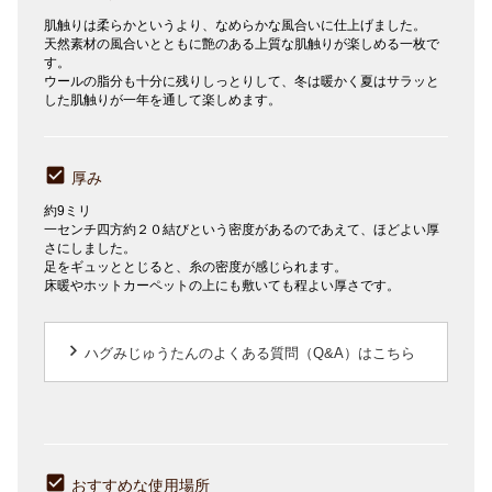
肌触りは柔らかというより、なめらかな風合いに仕上げました。
天然素材の風合いとともに艶のある上質な肌触りが楽しめる一枚で
す。
ウールの脂分も十分に残りしっとりして、冬は暖かく夏はサラッと
した肌触りが一年を通して楽しめます。
厚み
約9ミリ
一センチ四方約２０結びという密度があるのであえて、ほどよい厚
さにしました。
足をギュッととじると、糸の密度が感じられます。
床暖やホットカーペットの上にも敷いても程よい厚さです。
keyboard_arrow_right
ハグみじゅうたんのよくある質問（Q&A）はこちら
おすすめな使用場所