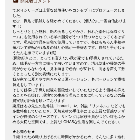
開発者コメント
ておりシリーズは上質な普段使いをコンセプトにプロデュースしま
した。
ぜひ、裸足で肌触りを確かめてください。(個人的に一番自信ありま
す！)
しっとりとした感触、艶のあるしなやかさ、触れた部分は保湿クリ
ームにも使用されている羊の脂分がうつり艶つやとなってくるはず
です。私も試作品を自宅で使用していますが、冬はもちろん半袖や
短パンで寝転がれる夏の触り心地が一番好きです。自然と手がじゅ
うたんを撫でています(笑)
(掃除好きとは、とっても言えない我が家でも)手織りされているた
め、絨毛が一方向に揃って向いていますので、汚れ防止や掃除の手
間がかからないうえ、見る向きで色合いが変わり、向きを変えて敷
くとまったく別の表情になります。
我が家では夏と冬で向きを変え夏バージョン、冬バージョンで模様
替えをしています。
そして皆様に手織り絨毯を普段使いしていただけるよう価格を抑え
ることを心掛け、現地での生産管理もこまめに行っているなどの品
質実績が評価を頂いております
栗原はるみ先生の監修誌「harumi」や、雑誌「リンネル」などでも
多数特集していただき、天然素材の手仕事による上質な質感やデザ
インが自慢のシリーズです。リビングは家族全員がつどい絆をふか
める大切な空間です。上質なLOHASな生活を楽しんでください。
★お知らせ★
手織りのため織り上げるのに時間がかかるため、そんなに多く造れ