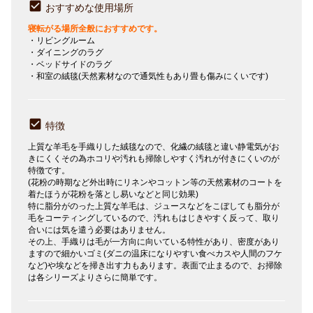
おすすめな使用場所
寝転がる場所全般におすすめです。
・リビングルーム
・ダイニングのラグ
・ベッドサイドのラグ
・和室の絨毯(天然素材なので通気性もあり畳も傷みにくいです)
特徴
上質な羊毛を手織りした絨毯なので、化繊の絨毯と違い静電気がお
きにくくその為ホコリや汚れも掃除しやすく汚れが付きにくいのが
特徴です。
(花粉の時期など外出時にリネンやコットン等の天然素材のコートを
着たほうが花粉を落とし易いなどと同じ効果)
特に脂分がのった上質な羊毛は、ジュースなどをこぼしても脂分が
毛をコーティングしているので、汚れもはじきやすく反って、取り
合いには気を遣う必要はありません。
その上、手織りは毛が一方向に向いている特性があり、密度があり
ますので細かいゴミ(ダニの温床になりやすい食べカスや人間のフケ
など)や埃などを掃き出す力もあります。表面で止まるので、お掃除
は各シリーズよりさらに簡単です。