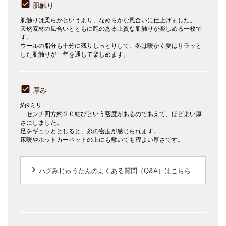
肌触り
肌触りは柔らかというより、なめらかな風合いに仕上げました。
天然素材の風合いとともに艶のある上質な肌触りが楽しめる一枚で
す。
ウールの脂分も十分に残りしっとりして、冬は暖かく夏はサラッと
した肌触りが一年を通して楽しめます。
厚み
約9ミリ
一センチ四方約２０結びという密度があるのであえて、ほどよい厚
さにしました。
足をギュッととじると、糸の密度が感じられます。
床暖やホットカーペットの上にも敷いても程よい厚さです。
keyboard_arrow_right
ハグみじゅうたんのよくある質問（Q&A）はこちら