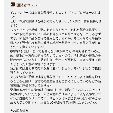
開発者コメント
ておりシリーズは上質な普段使いをコンセプトにプロデュースしま
した。
ぜひ、裸足で肌触りを確かめてください。(個人的に一番自信ありま
す！)
しっとりとした感触、艶のあるしなやかさ、触れた部分は保湿クリ
ームにも使用されている羊の脂分がうつり艶つやとなってくるはず
です。私も試作品を自宅で使用していますが、冬はもちろん半袖や
短パンで寝転がれる夏の触り心地が一番好きです。自然と手がじゅ
うたんを撫でています(笑)
(掃除好きとは、とっても言えない我が家でも)手織りされているた
め、絨毛が一方向に揃って向いていますので、汚れ防止や掃除の手
間がかからないうえ、見る向きで色合いが変わり、向きを変えて敷
くとまったく別の表情になります。
我が家では夏と冬で向きを変え夏バージョン、冬バージョンで模様
替えをしています。
そして皆様に手織り絨毯を普段使いしていただけるよう価格を抑え
ることを心掛け、現地での生産管理もこまめに行っているなどの品
質実績が評価を頂いております
栗原はるみ先生の監修誌「harumi」や、雑誌「リンネル」などでも
多数特集していただき、天然素材の手仕事による上質な質感やデザ
インが自慢のシリーズです。リビングは家族全員がつどい絆をふか
める大切な空間です。上質なLOHASな生活を楽しんでください。
★お知らせ★