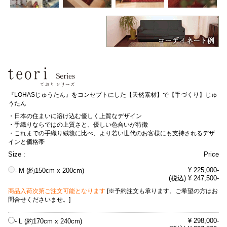
『LOHASじゅうたん』をコンセプトにした【天然素材】で【手づくり】じゅ
うたん
・日本の住まいに溶け込む優しく上質なデザイン
・手織りならではの上質さと、優しい色合いが特徴
・これまでの手織り絨毯に比べ、より若い世代のお客様にも支持されるデザ
インと価格帯
Size :
Price
¥ 225,000-
- M (約150cm x 200cm)
(税込) ¥ 247,500-
商品入荷次第ご注文可能となります
[※予約注文も承ります。ご希望の方はお
問合せくださいませ。]
¥ 298,000-
- L (約170cm x 240cm)