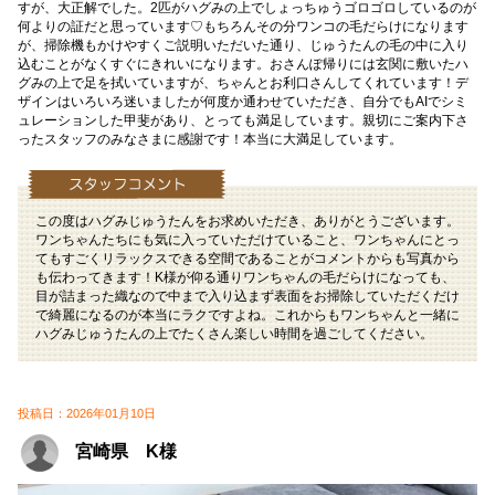
すが、大正解でした。2匹がハグみの上でしょっちゅうゴロゴロしているのが
何よりの証だと思っています♡もちろんその分ワンコの毛だらけになります
が、掃除機もかけやすくご説明いただいた通り、じゅうたんの毛の中に入り
込むことがなくすぐにきれいになります。おさんぽ帰りには玄関に敷いたハ
グみの上で足を拭いていますが、ちゃんとお利口さんしてくれています！デ
ザインはいろいろ迷いましたが何度か通わせていただき、自分でもAIでシミ
ュレーションした甲斐があり、とっても満足しています。親切にご案内下さ
ったスタッフのみなさまに感謝です！本当に大満足しています。
この度はハグみじゅうたんをお求めいただき、ありがとうございます。
ワンちゃんたちにも気に入っていただけていること、ワンちゃんにとっ
てもすごくリラックスできる空間であることがコメントからも写真から
も伝わってきます！K様が仰る通りワンちゃんの毛だらけになっても、
目が詰まった織なので中まで入り込まず表面をお掃除していただくだけ
で綺麗になるのが本当にラクですよね。これからもワンちゃんと一緒に
ハグみじゅうたんの上でたくさん楽しい時間を過ごしてください。
投稿日：2026年01月10日
宮崎県 K様