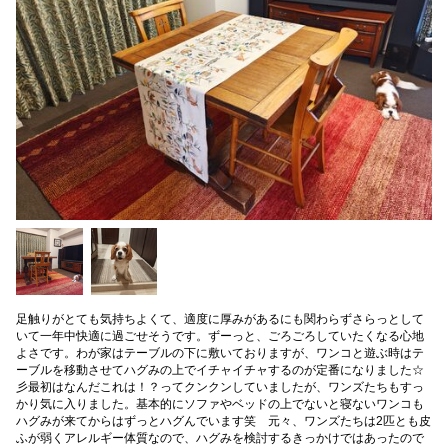
足触りがとても気持ちよくて、適度に厚みがあるにも関わらずさらっとして
いて一年中快適に過ごせそうです。ずーっと、ごろごろしていたくなる心地
よさです。わが家はテーブルの下に敷いておりますが、ワンコと遊ぶ時はテ
ーブルを移動させてハグみの上でイチャイチャするのが定番になりました☆
彡最初はなんだこれは！？ってクンクンしていましたが、ワンズたちもすっ
かり気に入りました。基本的にソファやベッドの上でないと寝ないワンコも
ハグみが来てからはずっとハグんでいます笑 元々、ワンズたちは2匹とも皮
ふが弱くアレルギー体質なので、ハグみを検討するきっかけではあったので