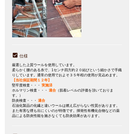
仕様
厳選した上質ウールを使用しています。
柔らかく腰のある糸で、1センチ四方約２０結びという細かさで手織
りしています。通常の使用でおよそ３５年程の使用が見込めます。
【当社保証期間１２年】
堅牢度検査・・・
実施済
ホルマリン検査・・・
適合
（肌着レベルの評価を頂いておりま
す。）
防炎検査・・・
適合
石油化製品の化繊と違いウールは燃え広がらない性質があります。
また有害な煙も出にくいのが特徴です。揮発性有機化合物などの薬
品による防炎性能を施さなくても防炎効果があります。