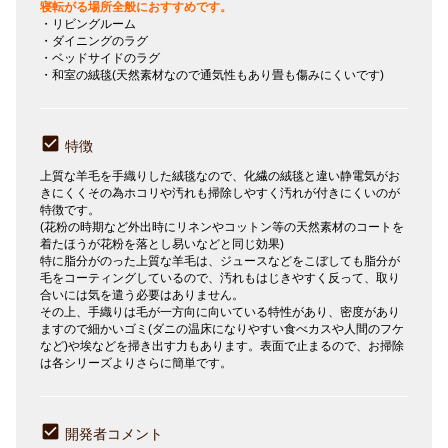
寝転がる場所全般におすすめです。
・リビングルーム
・ダイニングのラグ
・ベッドサイドのラグ
・和室の絨毯(天然素材なので通気性もあり畳も傷みにくいです)
特徴
上質な羊毛を手織りした絨毯なので、化繊の絨毯と違い静電気がお
きにくくその為ホコリや汚れも掃除しやすく汚れが付きにくいのが
特徴です。
(花粉の時期など外出時にリネンやコットン等の天然素材のコートを
着たほうが花粉を落とし易いなどと同じ効果)
特に脂分がのった上質な羊毛は、ジュースなどをこぼしても脂分が
毛をコーティングしているので、汚れもはじきやすく反って、取り
合いには気を遣う必要はありません。
その上、手織りは毛が一方向に向いている特性があり、密度があり
ますので細かいゴミ(ダニの温床になりやすい食べカスや人間のフケ
など)や埃などを掃き出す力もあります。表面で止まるので、お掃除
は各シリーズよりさらに簡単です。
開発者コメント