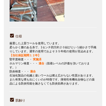
仕様
厳選した上質ウールを使用しています。
柔らかく腰のある糸で、1センチ四方約２０結びという細かさで手織
りしています。通常の使用でおよそ３５年程の使用が見込めます。
【当社保証期間１２年】
堅牢度検査・・・
実施済
ホルマリン検査・・・
適合
（肌着レベルの評価を頂いておりま
す。）
防炎検査・・・
適合
石油化製品の化繊と違いウールは燃え広がらない性質があります。
また有害な煙も出にくいのが特徴です。揮発性有機化合物などの薬
品による防炎性能を施さなくても防炎効果があります。
肌触り