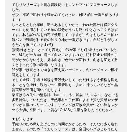
ておりシリーズは上質な普段使いをコンセプトにプロデュースしま
した。
ぜひ、裸足で肌触りを確かめてください。(個人的に一番自信ありま
す！)
しっとりとした感触、艶のあるしなやかさ、触れた部分は保湿クリ
ームにも使用されている羊の脂分がうつり艶つやとなってくるはず
です。私も試作品を自宅で使用していますが、冬はもちろん半袖や
短パンで寝転がれる夏の触り心地が一番好きです。自然と手がじゅ
うたんを撫でています(笑)
(掃除好きとは、とっても言えない我が家でも)手織りされているた
め、絨毛が一方向に揃って向いていますので、汚れ防止や掃除の手
間がかからないうえ、見る向きで色合いが変わり、向きを変えて敷
くとまったく別の表情になります。
我が家では夏と冬で向きを変え夏バージョン、冬バージョンで模様
替えをしています。
そして皆様に手織り絨毯を普段使いしていただけるよう価格を抑え
ることを心掛け、現地での生産管理もこまめに行っているなどの品
質実績が評価を頂いております
栗原はるみ先生の監修誌「harumi」や、雑誌「リンネル」などでも
多数特集していただき、天然素材の手仕事による上質な質感やデザ
インが自慢のシリーズです。リビングは家族全員がつどい絆をふか
める大切な空間です。上質なLOHASな生活を楽しんでください。
★お知らせ★
手織りのため織り上げるのに時間がかかるため、そんなに多く造れ
ません。そのため「ておりシリーズ」は、全国のハグみじゅうたん