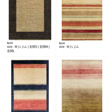
teori
teori
size :
M | L | LL | 玄関S | 玄関M |
size :
M | L | LL
玄関L