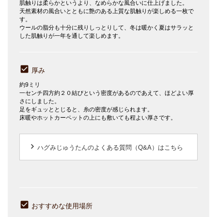
肌触りは柔らかというより、なめらかな風合いに仕上げました。
天然素材の風合いとともに艶のある上質な肌触りが楽しめる一枚で
す。
ウールの脂分も十分に残りしっとりして、冬は暖かく夏はサラッと
した肌触りが一年を通して楽しめます。
厚み
約9ミリ
一センチ四方約２０結びという密度があるのであえて、ほどよい厚
さにしました。
足をギュッととじると、糸の密度が感じられます。
床暖やホットカーペットの上にも敷いても程よい厚さです。
keyboard_arrow_right
ハグみじゅうたんのよくある質問（Q&A）はこちら
おすすめな使用場所