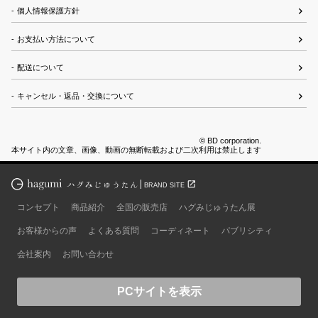
個人情報保護方針
お支払い方法について
配送について
キャンセル・返品・交換について
© BD corporation.
本サイト内の文章、画像、動画の無断転載および二次利用は禁止します
open_in_new
BRAND SITE
コンセプト
商品紹介
全国の販売店
ハグみじゅうたん展
お客様からの声
よくある質問
コーディネート
パブリシティ
会社案内
お問い合わせ
PCサイトを表示