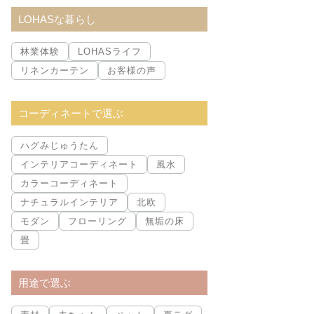
索:
LOHASな暮らし
林業体験
LOHASライフ
リネンカーテン
お客様の声
コーディネートで選ぶ
ハグみじゅうたん
インテリアコーディネート
風水
カラーコーディネート
ナチュラルインテリア
北欧
モダン
フローリング
無垢の床
畳
用途で選ぶ