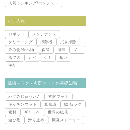
人気ランキング/コンテスト
お手入れ
ロボット
メンテナンス
クリーニング
掃除機
拭き掃除
飲み物/食べ物
保管
湿気
ダニ
捨て方
カビ
シミ
臭い
洗剤
絨毯・ラグ・玄関マットの基礎知識
ハグみじゅうたん
玄関マット
キッチンマット
豆知識
絨毯/ラグ
素材
ギャッベ
世界の絨毯
遊び毛
滑り止め
開発ストーリー