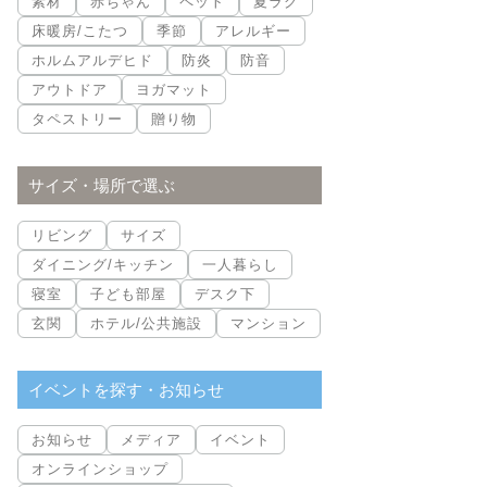
素材
赤ちゃん
ペット
夏ラグ
床暖房/こたつ
季節
アレルギー
ホルムアルデヒド
防炎
防音
アウトドア
ヨガマット
タペストリー
贈り物
サイズ・場所で選ぶ
リビング
サイズ
ダイニング/キッチン
一人暮らし
寝室
子ども部屋
デスク下
玄関
ホテル/公共施設
マンション
イベントを探す・お知らせ
お知らせ
メディア
イベント
オンラインショップ