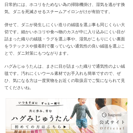
日常的には、ホコリをためない為の掃除機掛け、湿気を逃がす換
気、ダニを死滅させるスチームアイロンがけが有効です。
併せて、ダニが発生しにくい造りの絨毯を選ぶ事も同じくらい大
切です。細かいホコリや食べ物のカスが中に入り込みにくい目が
詰まった織りの絨毯・ラグを選ぶ事や、湿気がこもりにくい裏面
をラテックスや接着剤で覆っていない通気性の良い絨毯を選ぶこ
とで、ダニ対策にもつながります。
ハグみじゅうたんは、まさに目が詰まった織りで通気性のよい絨
毯です。汚れにくいウール素材でお手入れも簡単ですので、ぜ
ひ、気になる方は一度実物をお近くの取扱店でご覧になられて見
てくださいね。