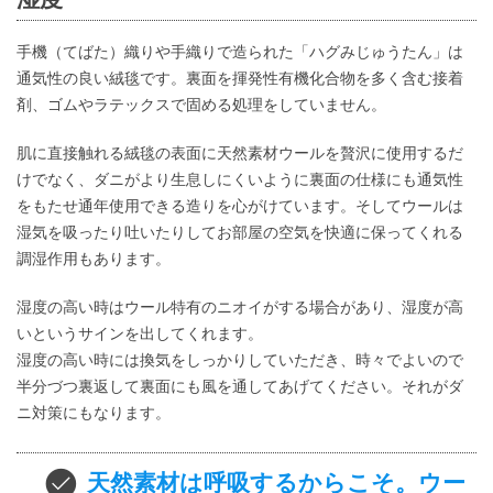
手機（てばた）織りや手織りで造られた「ハグみじゅうたん」は
通気性の良い絨毯です。裏面を揮発性有機化合物を多く含む接着
剤、ゴムやラテックスで固める処理をしていません。
肌に直接触れる絨毯の表面に天然素材ウールを贅沢に使用するだ
けでなく、ダニがより生息しにくいように裏面の仕様にも通気性
をもたせ通年使用できる造りを心がけています。そしてウールは
湿気を吸ったり吐いたりしてお部屋の空気を快適に保ってくれる
調湿作用もあります。
湿度の高い時はウール特有のニオイがする場合があり、湿度が高
いというサインを出してくれます。
湿度の高い時には換気をしっかりしていただき、時々でよいので
半分づつ裏返して裏面にも風を通してあげてください。それがダ
ニ対策にもなります。
天然素材は呼吸するからこそ。ウー