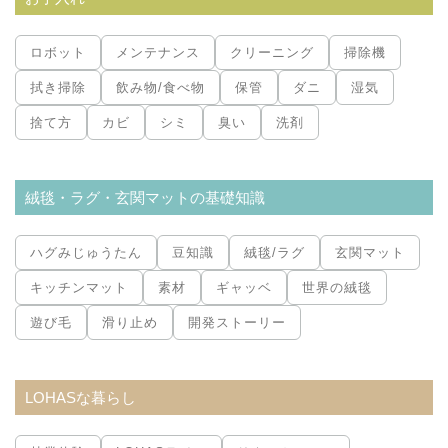
ロボット
メンテナンス
クリーニング
掃除機
拭き掃除
飲み物/食べ物
保管
ダニ
湿気
捨て方
カビ
シミ
臭い
洗剤
絨毯・ラグ・玄関マットの基礎知識
ハグみじゅうたん
豆知識
絨毯/ラグ
玄関マット
キッチンマット
素材
ギャッベ
世界の絨毯
遊び毛
滑り止め
開発ストーリー
LOHASな暮らし