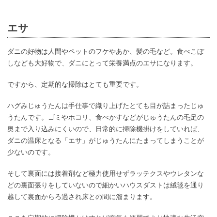
エサ
ダニの好物は人間やペットのフケやあか、髪の毛など。食べこぼ
しなども大好物で、ダニにとって栄養満点のエサになります。
ですから、定期的な掃除はとても重要です。
ハグみじゅうたんは手仕事で織り上げたとても目が詰まったじゅ
うたんです。ゴミやホコリ、食べかすなどがじゅうたんの毛足の
奥まで入り込みにくいので、日常的に掃除機掛けをしていれば、
ダニの温床となる「エサ」がじゅうたんにたまってしまうことが
少ないのです。
そして裏面には接着剤など極力使用せずラッテクスやウレタンな
どの裏面張りをしていないので細かいハウスダストは絨毯を通り
越して裏面からろ過され床との間に溜まります。