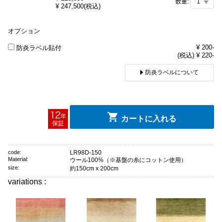
数量:
¥
247,500
(税込)
オプション
¥ 200-
防炎ラベル貼付
(税込) ¥ 220-
防炎ラベルについて
カートに入れる
code:
LR98D-150
Material:
ウール100%（※基盤の糸にコットン使用）
size:
約150cm x 200cm
variations :