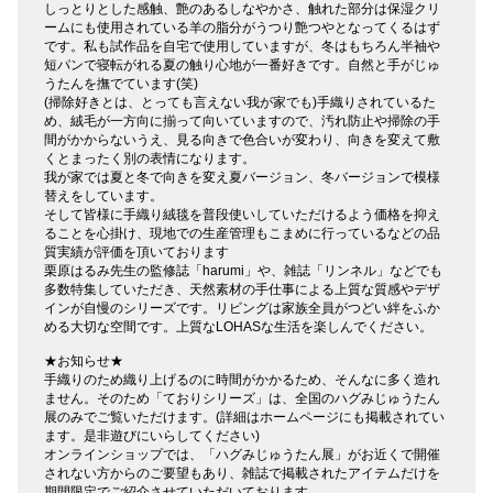
しっとりとした感触、艶のあるしなやかさ、触れた部分は保湿クリ
ームにも使用されている羊の脂分がうつり艶つやとなってくるはず
です。私も試作品を自宅で使用していますが、冬はもちろん半袖や
短パンで寝転がれる夏の触り心地が一番好きです。自然と手がじゅ
うたんを撫でています(笑)
(掃除好きとは、とっても言えない我が家でも)手織りされているた
め、絨毛が一方向に揃って向いていますので、汚れ防止や掃除の手
間がかからないうえ、見る向きで色合いが変わり、向きを変えて敷
くとまったく別の表情になります。
我が家では夏と冬で向きを変え夏バージョン、冬バージョンで模様
替えをしています。
そして皆様に手織り絨毯を普段使いしていただけるよう価格を抑え
ることを心掛け、現地での生産管理もこまめに行っているなどの品
質実績が評価を頂いております
栗原はるみ先生の監修誌「harumi」や、雑誌「リンネル」などでも
多数特集していただき、天然素材の手仕事による上質な質感やデザ
インが自慢のシリーズです。リビングは家族全員がつどい絆をふか
める大切な空間です。上質なLOHASな生活を楽しんでください。
★お知らせ★
手織りのため織り上げるのに時間がかかるため、そんなに多く造れ
ません。そのため「ておりシリーズ」は、全国のハグみじゅうたん
展のみでご覧いただけます。(詳細はホームページにも掲載されてい
ます。是非遊びにいらしてください)
オンラインショップでは、「ハグみじゅうたん展」がお近くで開催
されない方からのご要望もあり、雑誌で掲載されたアイテムだけを
期間限定でご紹介させていただいております。