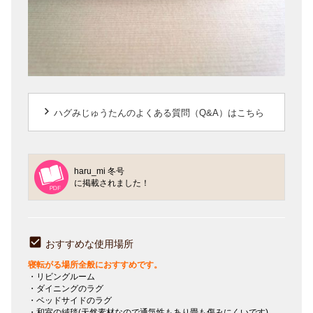
keyboard_arrow_right
ハグみじゅうたんのよくある質問（Q&A）はこちら
haru_mi 冬号
に掲載されました！
おすすめな使用場所
寝転がる場所全般におすすめです。
・リビングルーム
・ダイニングのラグ
・ベッドサイドのラグ
・和室の絨毯(天然素材なので通気性もあり畳も傷みにくいです)