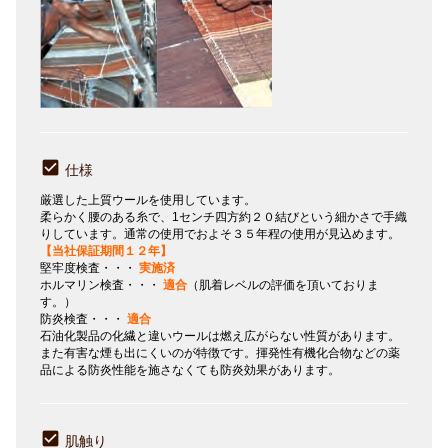
仕様
厳選した上質ウールを使用しています。
柔らかく腰のある糸で、1センチ四方約２０結びという細かさで手織
りしています。通常の使用でおよそ３５年程の使用が見込めます。
【当社保証期間１２年】
堅牢度検査・・・
実施済
ホルマリン検査・・・
適合
（肌着レベルの評価を頂いておりま
す。）
防炎検査・・・
適合
石油化製品の化繊と違いウールは燃え広がらない性質があります。
また有害な煙も出にくいのが特徴です。揮発性有機化合物などの薬
品による防炎性能を施さなくても防炎効果があります。
肌触り