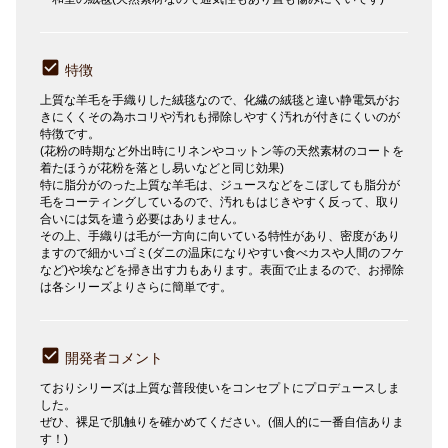
特徴
上質な羊毛を手織りした絨毯なので、化繊の絨毯と違い静電気がお
きにくくその為ホコリや汚れも掃除しやすく汚れが付きにくいのが
特徴です。
(花粉の時期など外出時にリネンやコットン等の天然素材のコートを
着たほうが花粉を落とし易いなどと同じ効果)
特に脂分がのった上質な羊毛は、ジュースなどをこぼしても脂分が
毛をコーティングしているので、汚れもはじきやすく反って、取り
合いには気を遣う必要はありません。
その上、手織りは毛が一方向に向いている特性があり、密度があり
ますので細かいゴミ(ダニの温床になりやすい食べカスや人間のフケ
など)や埃などを掃き出す力もあります。表面で止まるので、お掃除
は各シリーズよりさらに簡単です。
開発者コメント
ておりシリーズは上質な普段使いをコンセプトにプロデュースしま
した。
ぜひ、裸足で肌触りを確かめてください。(個人的に一番自信ありま
す！)