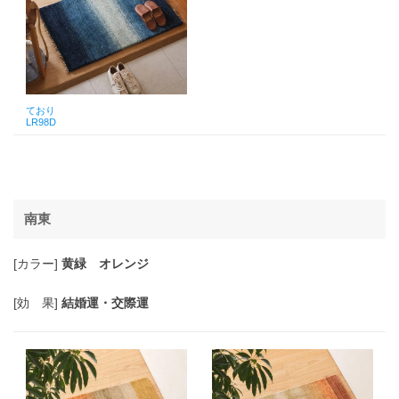
ており
LR98D
南東
[カラー]
黄緑 オレンジ
[効 果]
結婚運・交際運