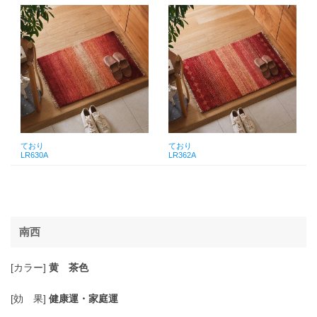
ており
ており
LR630A
LR362A
南西
[カラー]
黄 茶色
[効 果]
健康運・家庭運