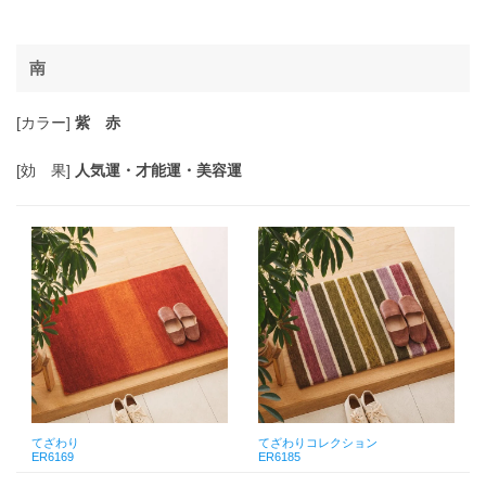
南
[カラー]
紫 赤
[効 果]
人気運・才能運・美容運
てざわり
てざわりコレクション
ER6169
ER6185