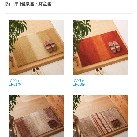
[効 果 ]
健康運・財産運
てざわり
てざわり
ER6170
ER6169