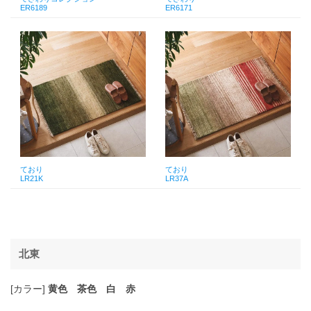
ER6189
ER6171
ており
ており
LR21K
LR37A
北東
[カラー]
黄色 茶色 白 赤