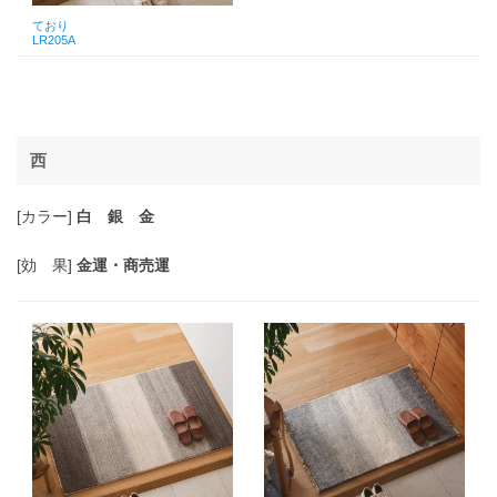
ており
LR205A
西
[カラー]
白 銀 金
[効 果]
金運・商売運