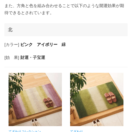
また、方角と色を組み合わせることで以下のような開運効果が期
待できるとされています。
北
[カラー]
ピンク アイボリー
緑
[効 果]
財運・子宝運
てざわりコレクション
てざわり