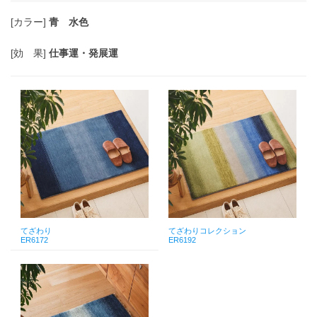
[カラー]
青 水色
[効 果]
仕事運・発展運
てざわり
てざわりコレクション
ER6172
ER6192