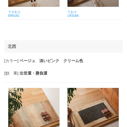
てざわり
ており
ER6181
LR318A
北西
[カラー]
ベージュ 淡いピンク クリーム色
[効 果]
出世運・勝負運