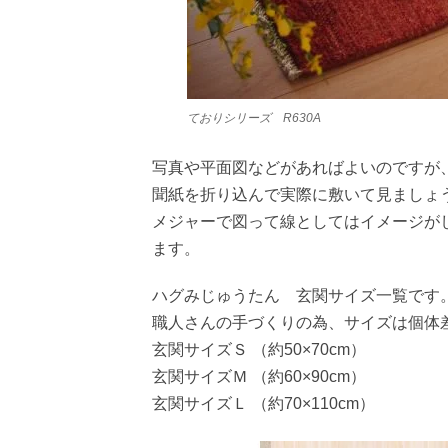
ておりシリーズ R630A
写真や平面図などがあればよいのですが
聞紙を折り込んで実際に敷いて見ましょ
メジャーで図って線としてはイメージが
ます。
ハグみじゅうたん 玄関サイズ一覧です
職人さんの手づくりの為、サイズは個体
玄関サイズＳ （約50×70cm）
玄関サイズＭ （約60×90cm）
玄関サイズＬ （約70×110cm）