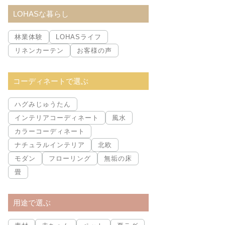
索:
LOHASな暮らし
林業体験
LOHASライフ
リネンカーテン
お客様の声
コーディネートで選ぶ
ハグみじゅうたん
インテリアコーディネート
風水
カラーコーディネート
ナチュラルインテリア
北欧
モダン
フローリング
無垢の床
畳
用途で選ぶ