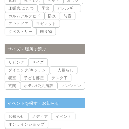
素材
赤ちゃん
ペット
夏ラグ
床暖房/こたつ
季節
アレルギー
ホルムアルデヒド
防炎
防音
アウトドア
ヨガマット
タペストリー
贈り物
サイズ・場所で選ぶ
リビング
サイズ
ダイニング/キッチン
一人暮らし
寝室
子ども部屋
デスク下
玄関
ホテル/公共施設
マンション
イベントを探す・お知らせ
お知らせ
メディア
イベント
オンラインショップ