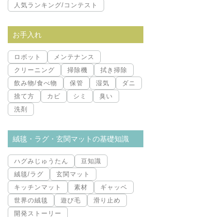
人気ランキング/コンテスト
お手入れ
ロボット
メンテナンス
クリーニング
掃除機
拭き掃除
飲み物/食べ物
保管
湿気
ダニ
捨て方
カビ
シミ
臭い
洗剤
絨毯・ラグ・玄関マットの基礎知識
ハグみじゅうたん
豆知識
絨毯/ラグ
玄関マット
キッチンマット
素材
ギャッベ
世界の絨毯
遊び毛
滑り止め
開発ストーリー