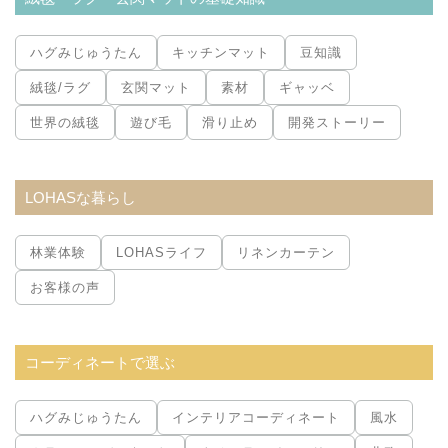
ハグみじゅうたん
キッチンマット
豆知識
絨毯/ラグ
玄関マット
素材
ギャッベ
世界の絨毯
遊び毛
滑り止め
開発ストーリー
LOHASな暮らし
林業体験
LOHASライフ
リネンカーテン
お客様の声
コーディネートで選ぶ
ハグみじゅうたん
インテリアコーディネート
風水