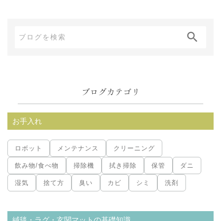
ブ
ロ
グ
内
ブログカテゴリ
検
索:
お手入れ
ロボット
メンテナンス
クリーニング
飲み物/食べ物
掃除機
拭き掃除
保管
ダニ
湿気
捨て方
臭い
カビ
シミ
洗剤
絨毯・ラグ・玄関マットの基礎知識