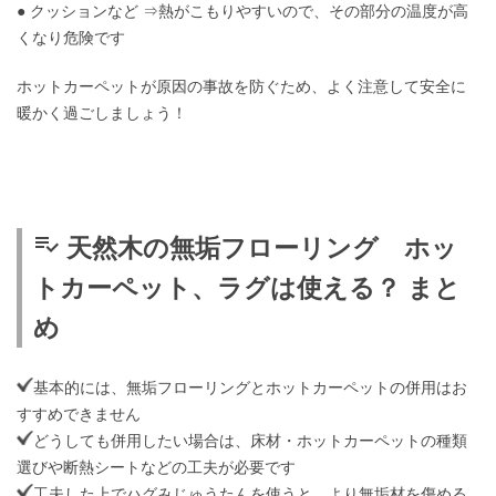
● クッションなど ⇒熱がこもりやすいので、その部分の温度が高
くなり危険です
ホットカーペットが原因の事故を防ぐため、よく注意して安全に
暖かく過ごしましょう！
playlist_add_check
天然木の無垢フローリング ホッ
トカーペット、ラグは使える？ まと
め
基本的には、無垢フローリングとホットカーペットの併用はお
すすめできません
どうしても併用したい場合は、床材・ホットカーペットの種類
選びや断熱シートなどの工夫が必要です
工夫した上でハグみじゅうたんを使うと、より無垢材を傷める