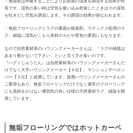
・無垢材は呼吸することによりお部屋の湿度を調湿する効果が特
長です。湿気の多い時は空気を吸い込み乾燥したときはその湿気
を吐きだし空気を調湿します。その調湿の効果が損なわれます。
・無垢フローリングとラグの裏面が接着剤、ラテックス処理のラ
グ、絨毯に湿気がこもり床材のカビや変色の要因にもなります。
なので自然素材系のハウジングメーカーさんは、「ラグや絨毯は
あまり敷かないで下さい」といと言う方が多いのです。
『ハグミじゅうたん』は自然素材系のハウジングメーカーさんだ
けでなく大手ハウジングメーカー【９社】、マンションデベロッ
パー【５社】と提携しています。提携ハウジングメーカーさんの
ご要望もあり、無垢フローリングだけでなく通常のフローリング
にも負担をかけない通気性の良い仕様の天然素材ラグ、絨毯を開
発しています。
無垢フローリングではホットカーペ