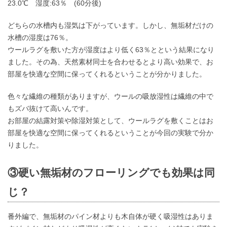
23.0℃ 湿度:63％ (60分後)
どちらの水槽内も湿気は下がっています。しかし、無垢材だけの
水槽の湿度は76％。
ウールラグを敷いた方が湿度はより低く63％とという結果になり
ました。その為、天然素材同士を合わせるとより高い効果で、お
部屋を快適な空間に保ってくれるということが分かりました。
色々な繊維の種類がありますが、ウールの吸放湿性は繊維の中で
もズバ抜けて高いんです。
お部屋の結露対策や除湿対策として、ウールラグを敷くことはお
部屋を快適な空間に保ってくれるということが今回の実験で分か
りました。
③硬い無垢材のフローリングでも効果は同
じ？
番外編で、無垢材のパイン材よりも木自体が硬く吸湿性はありま