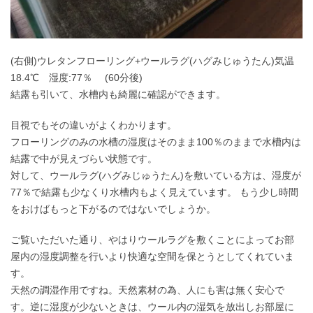
(右側)ウレタンフローリング+ウールラグ(ハグみじゅうたん)気温
18.4℃ 湿度:77％ (60分後)
結露も引いて、水槽内も綺麗に確認ができます。
目視でもその違いがよくわかります。
フローリングのみの水槽の湿度はそのまま100％のままで水槽内は
結露で中が見えづらい状態です。
対して、ウールラグ(ハグみじゅうたん)を敷いている方は、湿度が
77％で結露も少なくり水槽内もよく見えています。 もう少し時間
をおけばもっと下がるのではないでしょうか。
ご覧いただいた通り、やはりウールラグを敷くことによってお部
屋内の湿度調整を行いより快適な空間を保とうとしてくれていま
す。
天然の調湿作用ですね。天然素材の為、人にも害は無く安心で
す。逆に湿度が少ないときは、ウール内の湿気を放出しお部屋に