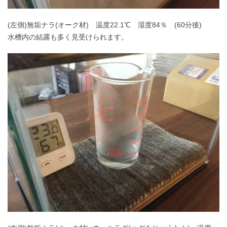
(左側)無垢ナラ(オーク材) 温度22.1℃ 湿度84％ (60分後)
水槽内の結露も多く見受けられます。