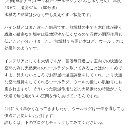
(右側)無垢ナラ(オーク材)+ウールラグ(ハグみじゅうたん) 温度
23.6℃ 湿度67％ (60分後)
水槽内の結露は少なく中も見えやすい状態です。
パイン材とはまた違った結果です。無垢材の中でも木自体が硬く
繊維が緻密な無垢材は吸放湿性が低くなるので湿度の調湿作用も
低いことが分かりました。 無垢材でも硬い木ほど、ウールラグは
効果的のようです。
インテリアとしても大切ですが、普段毎日過ごす室内での快適な
空間の為に天然素材のウールラグを敷いてみることはおすすめで
すよ。見えないところでお部屋の湿度調整をしてくれ、より快適
な空間維持をしてくれるウールラグ。ウールの優しい肌触りにも
癒されますが、そういった調湿作用などの天然素材の特徴がより
快適で居心地がいい空間を作りあげているんですね。
4月に入り温かくなってきましたが、ウールラグは一年を通しても
快適にお使いいただけます。
詳しくは、下のブログもチェックしてみてくださいね。