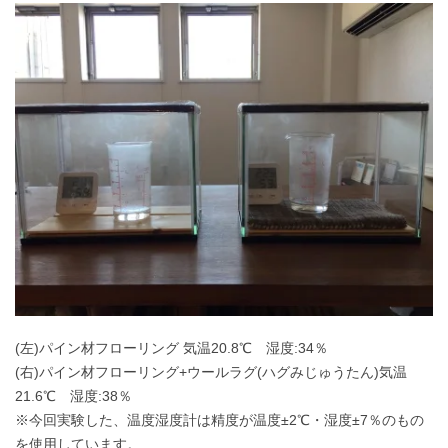
(左)パイン材フローリング 気温20.8℃ 湿度:34％
(右)パイン材フローリング+ウールラグ(ハグみじゅうたん)気温
21.6℃ 湿度:38％
※今回実験した、温度湿度計は精度が温度±2℃・湿度±7％のもの
を使用しています。