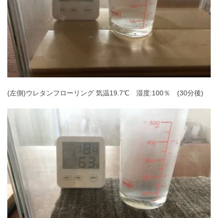
(左側)ウレタンフローリング 気温19.7℃ 湿度:100％ (30分後)