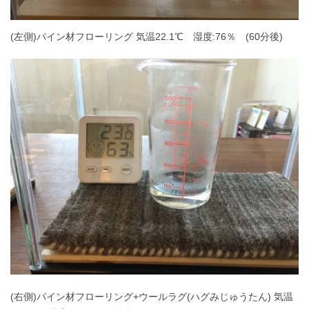
(左側)パイン材フローリング 気温22.1℃ 湿度:76％ (60分後)
(右側)パイン材フローリング+ウールラグ(ハグみじゅうたん) 気温