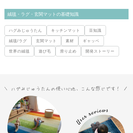
絨毯・ラグ・玄関マットの基礎知識
ハグみじゅうたん
キッチンマット
豆知識
絨毯/ラグ
玄関マット
素材
ギャッベ
世界の絨毯
遊び毛
滑り止め
開発ストーリー