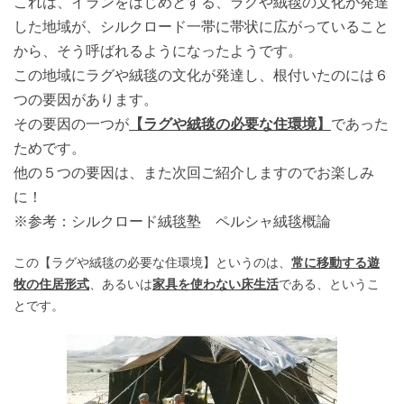
これは、イランをはじめとする、ラグや絨毯の文化が発達
した地域が、
シルクロード一帯に帯状に広がっていること
から、そう呼ばれるようになったようです。
この地域にラグや絨毯の文化が発達し、根付いたのには６
つの要因があります。
その要因の一つが
【ラグや絨毯の必要な住環境】
であった
ためです。
他の５つの要因は、また次回ご紹介しますのでお楽しみ
に！
※参考：シルクロード絨毯塾 ペルシャ絨毯概論
この【ラグや絨毯の必要な住環境】というのは、
常に移動する遊
牧の住居形式
、あるいは
家具を使わない床生活
である、というこ
とです。