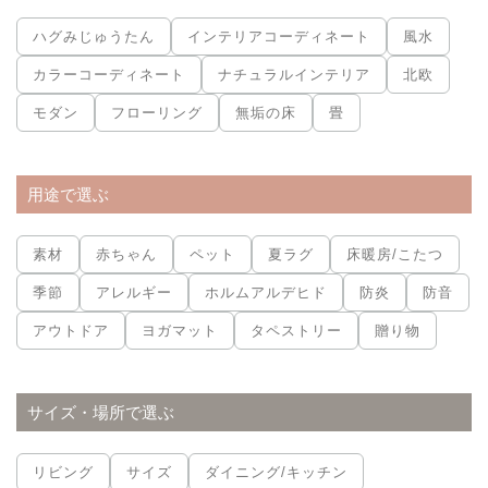
ハグみじゅうたん
インテリアコーディネート
風水
カラーコーディネート
ナチュラルインテリア
北欧
モダン
フローリング
無垢の床
畳
用途で選ぶ
素材
赤ちゃん
ペット
夏ラグ
床暖房/こたつ
季節
アレルギー
ホルムアルデヒド
防炎
防音
アウトドア
ヨガマット
タペストリー
贈り物
サイズ・場所で選ぶ
リビング
サイズ
ダイニング/キッチン