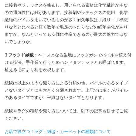
に接着やラテックスを塗布し、用いられる素材は化学繊維が主な
ので通気性には難があります。接着剤やラテックスの使用、化学
繊維のパイルを用いているものが多く耐久年数は手織り・手機織
りなどと比べると短く数年で毛足のへたりなどの経年劣化があり
ますが、なんといっても安価に生産できるのが最大の魅力ではな
いでしょうか。
 フックド絨毯：
ベースとなる生地にフックガンでパイルを植え付
ける技法。手作業で行うためハンドタフテッドとも呼ばれます。
植える毛により柄を表現します。
絨毯は以上のような織り方による分類の他、パイルのあるタイプ
とないタイプとにも大きく分類されます。上記では多くがパイル
のあるタイプですが、平織はないタイプとなります。
絨毯やラグの種類や織り方については、以下の記事も併せてご覧
ください。
お店で役立つ！ラグ・絨毯・カーペットの種類について