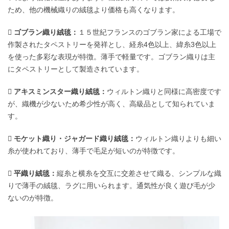
ため、他の機械織りの絨毯より価格も高くなります。
 ゴブラン織り絨毯：
１５世紀フランスのゴブラン家による工場で
作製されたタペストリーを発祥とし、経糸4色以上、緯糸3色以上
を使った多彩な表現が特徴。薄手で軽量です。ゴブラン織りは主
にタペストリーとして製造されています。
 アキスミンスター織り絨毯：
ウィルトン織りと同様に高密度です
が、織機が少ないため希少性が高く、高級品として知られていま
す。
 モケット織り・ジャガード織り絨毯：
ウィルトン織りよりも細い
糸が使われており、薄手で毛足が短いのが特徴です。
 平織り絨毯：
縦糸と横糸を交互に交差させて織る、シンプルな織
りで薄手の絨毯、ラグに用いられます。通気性が良く遊び毛が少
ないのが特徴。