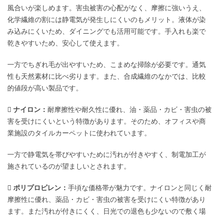
風合いが楽しめます。害虫被害の心配がなく、摩擦に強いうえ、
化学繊維の割には静電気が発生しにくいのもメリット。液体が染
み込みにくいため、ダイニングでも活用可能です。手入れも楽で
乾きやすいため、安心して使えます。
一方でちぎれ毛が出やすいため、こまめな掃除が必要です。通気
性も天然素材に比べ劣ります。また、合成繊維のなかでは、比較
的値段が高い製品です。
 ナイロン：
耐摩擦性や耐久性に優れ、油・薬品・カビ・害虫の被
害を受けにくいという特徴があります。そのため、オフィスや商
業施設のタイルカーペットに使われています。
一方で静電気を帯びやすいために汚れが付きやすく、制電加工が
施されているのが望ましいとされます。
 ポリプロピレン：
手頃な価格帯が魅力です。ナイロンと同じく耐
摩擦性に優れ、薬品・カビ・害虫の被害を受けにくい特徴があり
ます。また汚れが付きにくく、日光での退色も少ないので敷く場