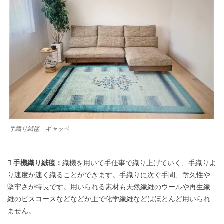
手織り絨毯 ギャッベ
 手機織り絨毯：
織機を用いて手仕事で織り上げていく、手織りよ
り速度が速く織ることができます。手織りに次ぐ手間、耐久性や
堅牢さが特長です。用いられる素材も天然繊維のウールや再生繊
維のビスコースなどなどが主で化学繊維などはほとんど用いられ
ません。