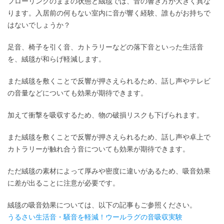
フローリングのままの状態と絨毯では、音の響き方が大きく異な
ります。入居前の何もない室内に音が響く経験、誰もがお持ちで
はないでしょうか？
足音、椅子を引く音、カトラリーなどの落下音といった生活音
を、絨毯が和らげ軽減します。
また絨毯を敷くことで反響が押さえられるため、話し声やテレビ
の音量などについても効果が期待できます。
加えて衝撃を吸収するため、物の破損リスクも下げられます。
また絨毯を敷くことで反響が押さえられるため、話し声や卓上で
カトラリーが触れ合う音についても効果が期待できます。
ただ絨毯の素材によって厚みや密度に違いがあるため、吸音効果
に差が出ることに注意が必要です。
絨毯の吸音効果については、以下の記事もご参照ください。
うるさい生活音・騒音を軽減！ウールラグの音吸収実験