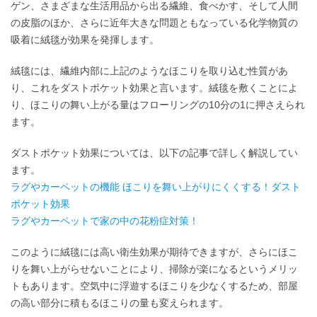
ゲン、さまざまな生活用品から出る繊維、食べかす、そして人間
の皮脂のほか、さらに近年大きな問題ともなっている化学物質の
吸着に絨毯が効果を発揮します。
絨毯には、繊維内部に上記のようなほこりを取り込む性質があ
り、これをダストポケット効果と言います。絨毯を敷くことによ
り、ほこりの舞い上がる量はフローリングの10分の1に押さえられ
ます。
ダストポケット効果については、以下の記事で詳しく解説してい
ます。
ラグやカーペットの機能 ほこりを舞い上がりにくくする！ダスト
ポケット効果
ラグやカーペットで家の中の花粉症対策！
このように絨毯には高い衛生効果が期待できますが、さらにほこ
りを舞い上がらせないことにより、掃除が楽になるというメリッ
トもあります。空気中に浮遊するほこりを少なくするため、部屋
の高い部分に積もるほこりの量も変えられます。