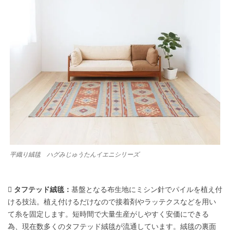
平織り絨毯 ハグみじゅうたんイエニシリーズ
 タフテッド絨毯：
基盤となる布生地にミシン針でパイルを植え付
ける技法。植え付けるだけなので接着剤やラッテクスなどを用い
て糸を固定します。短時間で大量生産がしやすく安価にできる
為、現在数多くのタフテッド絨毯が流通しています。絨毯の裏面