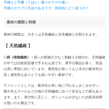
手織りと手機（てばた）織りのラグの違い
平織りのラグと毛足のあるラグ。具体的にどう違うの？
素材の種類と特徴
素材の種類は、大きくは天然繊維と化学繊維に分類されます。
【 天然繊維 】
 綿（植物繊維）：
肌への刺激が少なく肌触りが穏やか。天然繊維
の中では比較的安価で手入れも楽です。薄手の製品が多く、気温
の高い季節に向いています。通気性が良いうえに水分の吸水性が
高く速乾性もありとても使いやすい素材です。
デメリットとしては、吸水性が高い為に汚れもしみこみやすい。
耐久性もウールなどの他の天然繊維に比べて劣るなどの面もあり
ます。また、弾力性に乏しく、ボリュームが少ないため防音効果
が低いのも難点です。