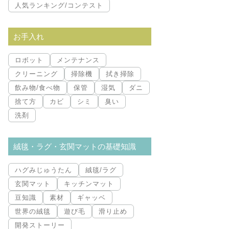
人気ランキング/コンテスト
お手入れ
ロボット
メンテナンス
クリーニング
掃除機
拭き掃除
飲み物/食べ物
保管
湿気
ダニ
捨て方
カビ
シミ
臭い
洗剤
絨毯・ラグ・玄関マットの基礎知識
ハグみじゅうたん
絨毯/ラグ
玄関マット
キッチンマット
豆知識
素材
ギャッベ
世界の絨毯
遊び毛
滑り止め
開発ストーリー