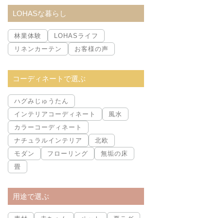
索:
LOHASな暮らし
林業体験
LOHASライフ
リネンカーテン
お客様の声
コーディネートで選ぶ
ハグみじゅうたん
インテリアコーディネート
風水
カラーコーディネート
ナチュラルインテリア
北欧
モダン
フローリング
無垢の床
畳
用途で選ぶ