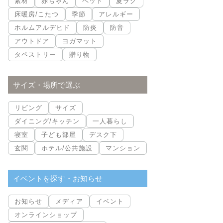
素材
赤ちゃん
ペット
夏ラグ
床暖房/こたつ
季節
アレルギー
ホルムアルデヒド
防炎
防音
アウトドア
ヨガマット
タペストリー
贈り物
サイズ・場所で選ぶ
リビング
サイズ
ダイニング/キッチン
一人暮らし
寝室
子ども部屋
デスク下
玄関
ホテル/公共施設
マンション
イベントを探す・お知らせ
お知らせ
メディア
イベント
オンラインショップ