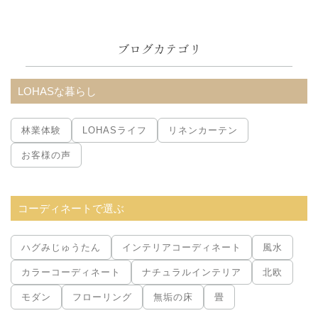
グ
内
ブログカテゴリ
検
索:
LOHASな暮らし
林業体験
LOHASライフ
リネンカーテン
お客様の声
コーディネートで選ぶ
ハグみじゅうたん
インテリアコーディネート
風水
カラーコーディネート
ナチュラルインテリア
北欧
モダン
フローリング
無垢の床
畳