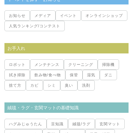
お知らせ
メディア
イベント
オンラインショップ
人気ランキング/コンテスト
お手入れ
ロボット
メンテナンス
クリーニング
掃除機
拭き掃除
飲み物/食べ物
保管
湿気
ダニ
捨て方
カビ
シミ
臭い
洗剤
絨毯・ラグ・玄関マットの基礎知識
ハグみじゅうたん
豆知識
絨毯/ラグ
玄関マット