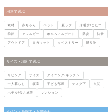
用途で選ぶ
素材
赤ちゃん
ペット
夏ラグ
床暖房/こたつ
季節
アレルギー
ホルムアルデヒド
防炎
防音
アウトドア
ヨガマット
タペストリー
贈り物
サイズ・場所で選ぶ
リビング
サイズ
ダイニング/キッチン
一人暮らし
寝室
子ども部屋
デスク下
玄関
ホテル/公共施設
マンション
イベントを探す・お知らせ