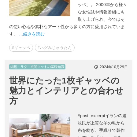
ッベ」。 2000年から様々
な女性誌や情報番組にも
取り上げられ、今ではそ
の使い心地や素朴なアート性から多くの方に愛用されていま
す。
…続きを読む
#ギャッベ
#ハグみじゅうたん
2024年10月29日
絨毯・ラグ・玄関マットの基礎知識
世界にたった1枚ギャッベの
魅力とインテリアとの合わせ
方
#post_excerptイランの遊
牧民が上質な羊の毛から
糸を紡ぎ、手織りで製作