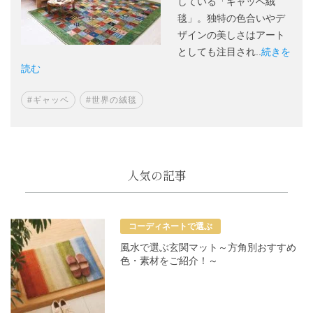
している「ギャッベ絨
毯」。独特の色合いやデ
ザインの美しさはアート
としても注目され..
続きを
読む
#ギャッベ
#世界の絨毯
人気の記事
コーディネートで選ぶ
風水で選ぶ玄関マット～方角別おすすめ
色・素材をご紹介！～