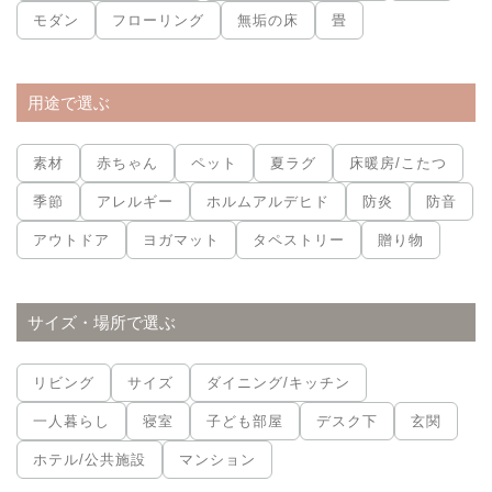
モダン
フローリング
無垢の床
畳
用途で選ぶ
素材
赤ちゃん
ペット
夏ラグ
床暖房/こたつ
季節
アレルギー
ホルムアルデヒド
防炎
防音
アウトドア
ヨガマット
タペストリー
贈り物
サイズ・場所で選ぶ
リビング
サイズ
ダイニング/キッチン
一人暮らし
寝室
子ども部屋
デスク下
玄関
ホテル/公共施設
マンション