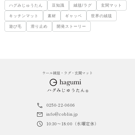
ハグみじゅうたん
豆知識
絨毯/ラグ
玄関マット
キッチンマット
素材
ギャッベ
世界の絨毯
遊び毛
滑り止め
開発ストーリー
ウール絨毯・ラグ・玄関マット
0250-22-0606
info@coblin.jp
10:30～18:00（水曜定休）