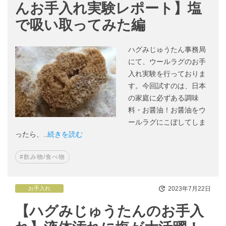
んお手入れ実験レポート】塩
で吸い取ってみた編
ハグみじゅうたん事務局
にて、ウールラグのお手
入れ実験を行っておりま
す。今回試すのは、日本
の家庭に必ずある調味
料・お醤油！お醤油をウ
ールラグにこぼしてしま
ったら、..
続きを読む
#飲み物/食べ物
2023年7月22日
お手入れ
【ハグみじゅうたんのお手入