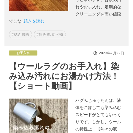
れやお手入れ、定期的な
クリーニングを高い値段
でしな..
続きを読む
#拭き掃除
#飲み物/食べ物
2023年7月22日
お手入れ
【ウールラグのお手入れ】染
み込み汚れにお湯かけ方法！
【ショート動画】
ハグみじゅうたんは、液
体をこぼしても染み込む
スピードがとてもゆっく
りです。しかし、ウール
の特性上、【熱々の液