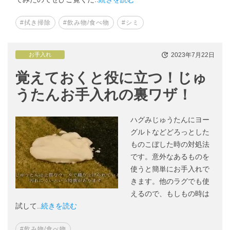
#拭き掃除
#飲み物/食べ物
#シミ
2023年7月22日
お手入れ
覚えておくと役に立つ！じゅ
うたんお手入れの裏ワザ！
ハグみじゅうたんにヨー
グルトなどどろっとした
ものこぼした時の対処法
です。意外なあるものを
使うと簡単にお手入れで
きます。他のラグでも使
えるので、もしもの時は
試して..
続きを読む
#飲み物/食べ物