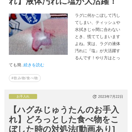
れ】液体汚れに塩が大活躍！
ラグに何かこぼして汚し
てしまい、ティッシュや
水拭きじゃ間に合わない
とき、慌ててしまいます
よね。実は、ラグの液体
汚れに『塩』が大活躍す
るんです！やり方はとっ
ても簡..
続きを読む
#飲み物/食べ物
2023年7月22日
お手入れ
【ハグみじゅうたんのお手入
れ】どろっとした食べ物をこ
ぼした時の対処法[動画あり]