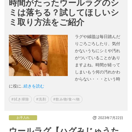
時間がたったウールラグのシ
ミは落ちる？試してほしいシ
ミ取り方法をご紹介
ラグや絨毯は毎日踏んだ
りごろごろしたり、気付
かないうちにシミや汚れ
がついていることがあり
ますよね。時間が経って
しまいもう何の汚れかわ
からない・・・という時
に役に..
続きを読む
#拭き掃除
#洗剤
#飲み物/食べ物
2023年7月22日
お手入れ
ウールラグ【ハグみじゅうた