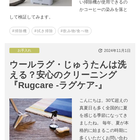
い掃除機が使用できるの
かコーヒーの染みを落と
して検証してみます。
#掃除機
#拭き掃除
#飲み物/食べ物
2024年11月1日
お手入れ
ウールラグ・じゅうたんは洗
える？安心のクリーニング
『Rugcare -ラグケア-』
こんにちは。30℃超えの
真夏日も多く全国的に夏
を感じる季節になってき
ましたね。 毎年、夏が本
格的に始まるこの時期に
多くいただくお問い合わ