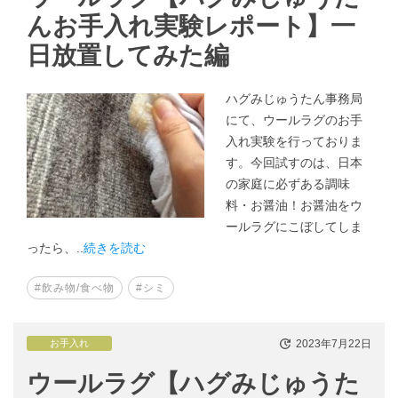
んお手入れ実験レポート】一
日放置してみた編
ハグみじゅうたん事務局
にて、ウールラグのお手
入れ実験を行っておりま
す。今回試すのは、日本
の家庭に必ずある調味
料・お醤油！お醤油をウ
ールラグにこぼしてしま
ったら、..
続きを読む
#飲み物/食べ物
#シミ
2023年7月22日
お手入れ
ウールラグ【ハグみじゅうた