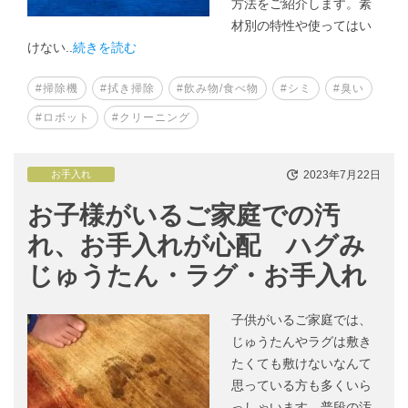
方法をご紹介します。素
材別の特性や使ってはい
けない..
続きを読む
#掃除機
#拭き掃除
#飲み物/食べ物
#シミ
#臭い
#ロボット
#クリーニング
2023年7月22日
お手入れ
お子様がいるご家庭での汚
れ、お手入れが心配 ハグみ
じゅうたん・ラグ・お手入れ
子供がいるご家庭では、
じゅうたんやラグは敷き
たくても敷けないなんて
思っている方も多くいら
っしゃいます。普段の汚