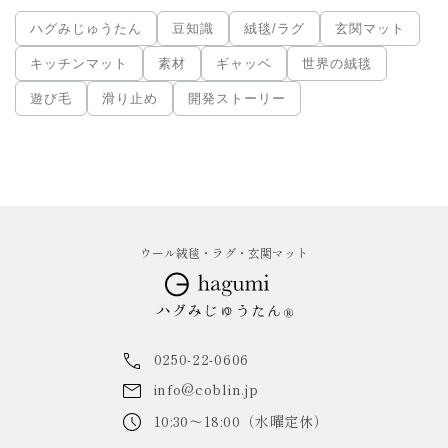
ハグみじゅうたん
豆知識
絨毯/ラグ
玄関マット
キッチンマット
素材
ギャッベ
世界の絨毯
遊び毛
滑り止め
開発ストーリー
ウール絨毯・ラグ・玄関マット
0250-22-0606
info@coblin.jp
10:30～18:00（水曜定休）