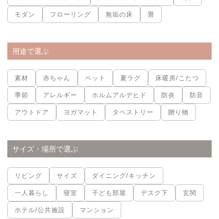
モダン
フローリング
無垢の床
畳
用途で選ぶ
素材
赤ちゃん
ペット
夏ラグ
床暖房/こたつ
季節
アレルギー
ホルムアルデヒド
防炎
防音
アウトドア
ヨガマット
タペストリー
贈り物
サイズ・場所で選ぶ
リビング
サイズ
ダイニング/キッチン
一人暮らし
寝室
子ども部屋
デスク下
玄関
ホテル/公共施設
マンション