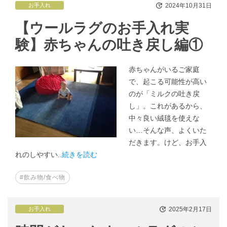
2024年10月31日
お手入れ
【ウールラグのお手入れ実
験】赤ちゃんの吐き戻し編①
赤ちゃんがいるご家庭
で、起こる可能性が高い
のが「ミルクの吐き戻
し」。これがあるから、
中々良い絨毯を使えな
い…そんな声、よくいた
だきます。けど、お手入
れのしやすい..
続きを読む
#飲み物/食べ物
2025年2月17日
お手入れ