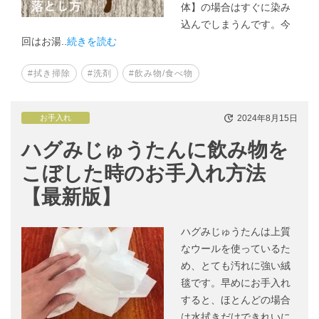
体】の場合はすぐに染み
込んでしまうんです。今
回はお湯..
続きを読む
#拭き掃除
#洗剤
#飲み物/食べ物
2024年8月15日
お手入れ
ハグみじゅうたんに飲み物を
こぼした時のお手入れ方法
【最新版】
ハグみじゅうたんは上質
なウールを使っているた
め、とても汚れに強い絨
毯です。早めにお手入れ
すると、ほとんどの場合
は水拭きだけできれいに