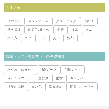
お手入れ
ロボット
メンテナンス
クリーニング
掃除機
拭き掃除
飲み物/食べ物
保管
湿気
ダニ
捨て方
カビ
シミ
臭い
洗剤
絨毯・ラグ・玄関マットの基礎知識
ハグみじゅうたん
絨毯/ラグ
玄関マット
キッチンマット
豆知識
素材
ギャッベ
世界の絨毯
遊び毛
滑り止め
開発ストーリー