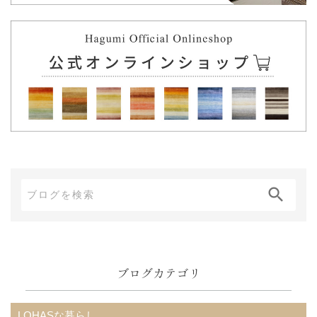
ブ
ロ
グ
内
ブログカテゴリ
検
索:
LOHASな暮らし