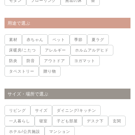
モダン
フローリング
無垢の床
畳
用途で選ぶ
素材
赤ちゃん
ペット
季節
夏ラグ
床暖房/こたつ
アレルギー
ホルムアルデヒド
防炎
防音
アウトドア
ヨガマット
タペストリー
贈り物
サイズ・場所で選ぶ
リビング
サイズ
ダイニング/キッチン
一人暮らし
寝室
子ども部屋
デスク下
玄関
ホテル/公共施設
マンション