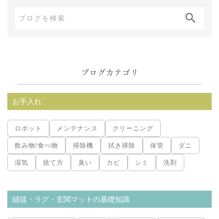
ブ
ロ
グ
内
ブログカテゴリ
検
索:
お手入れ
ロボット
メンテナンス
クリーニング
飲み物/食べ物
掃除機
拭き掃除
保管
ダニ
湿気
捨て方
臭い
カビ
シミ
洗剤
絨毯・ラグ・玄関マットの基礎知識