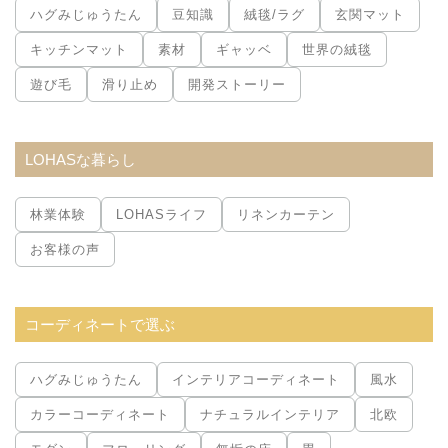
ハグみじゅうたん
豆知識
絨毯/ラグ
玄関マット
キッチンマット
素材
ギャッベ
世界の絨毯
遊び毛
滑り止め
開発ストーリー
LOHASな暮らし
林業体験
LOHASライフ
リネンカーテン
お客様の声
コーディネートで選ぶ
ハグみじゅうたん
インテリアコーディネート
風水
カラーコーディネート
ナチュラルインテリア
北欧