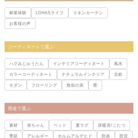
林業体験
LOHASライフ
リネンカーテン
お客様の声
コーディネートで選ぶ
ハグみじゅうたん
インテリアコーディネート
風水
カラーコーディネート
ナチュラルインテリア
北欧
モダン
フローリング
無垢の床
畳
用途で選ぶ
素材
赤ちゃん
ペット
夏ラグ
床暖房/こたつ
季節
アレルギー
ホルムアルデヒド
防炎
防音