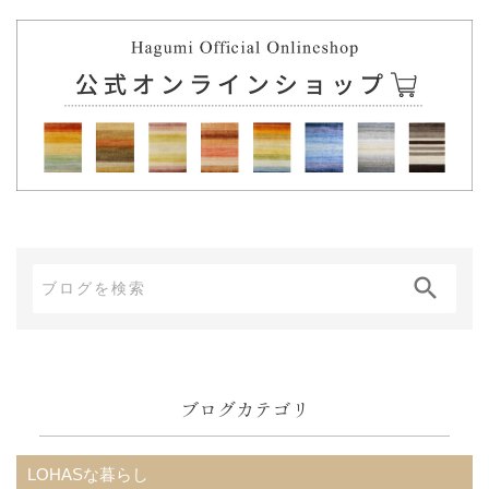
ブ
ロ
グ
内
ブログカテゴリ
検
索:
LOHASな暮らし