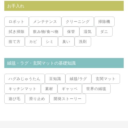
お手入れ
ロボット
メンテナンス
クリーニング
掃除機
拭き掃除
飲み物/食べ物
保管
湿気
ダニ
捨て方
カビ
シミ
臭い
洗剤
絨毯・ラグ・玄関マットの基礎知識
ハグみじゅうたん
豆知識
絨毯/ラグ
玄関マット
キッチンマット
素材
ギャッベ
世界の絨毯
遊び毛
滑り止め
開発ストーリー