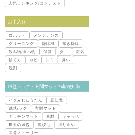
人気ランキング/コンテスト
お手入れ
ロボット
メンテナンス
クリーニング
掃除機
拭き掃除
飲み物/食べ物
保管
ダニ
湿気
捨て方
カビ
シミ
臭い
洗剤
絨毯・ラグ・玄関マットの基礎知識
ハグみじゅうたん
豆知識
絨毯/ラグ
玄関マット
キッチンマット
素材
ギャッベ
世界の絨毯
遊び毛
滑り止め
開発ストーリー