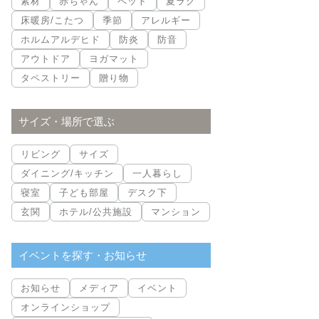
素材
赤ちゃん
ペット
夏ラグ
床暖房/こたつ
季節
アレルギー
ホルムアルデヒド
防炎
防音
アウトドア
ヨガマット
タペストリー
贈り物
サイズ・場所で選ぶ
リビング
サイズ
ダイニング/キッチン
一人暮らし
寝室
子ども部屋
デスク下
玄関
ホテル/公共施設
マンション
イベントを探す・お知らせ
お知らせ
メディア
イベント
オンラインショップ