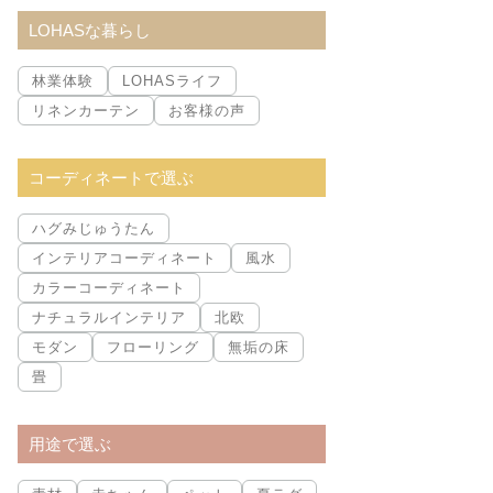
索:
LOHASな暮らし
林業体験
LOHASライフ
リネンカーテン
お客様の声
コーディネートで選ぶ
ハグみじゅうたん
インテリアコーディネート
風水
カラーコーディネート
ナチュラルインテリア
北欧
モダン
フローリング
無垢の床
畳
用途で選ぶ